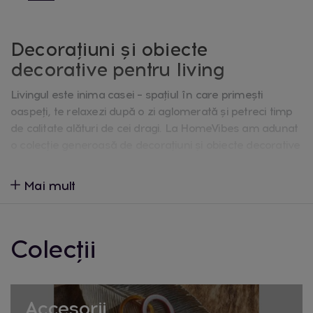
Decorațiuni și obiecte
decorative pentru living
Livingul este inima casei – spațiul în care primești
oaspeți, te relaxezi după o zi aglomerată și petreci timp
de calitate alături de cei dragi. La HomeVibes am adunat
o colecție generoasă de decorațiuni și obiecte decorative
pentru living, atent selecționate pentru a transforma
orice cameră într-un spațiu cu personalitate, elegant și
Mai mult
primitor. Indiferent că preferi un decor minimalist și
aerisit, un stil boho cu texturi naturale sau un living
modern cu accente metalice, colecția noastră are
Colecții
răspuns pentru fiecare gust.
Ce produse găsești în colecția
de living
Accesorii