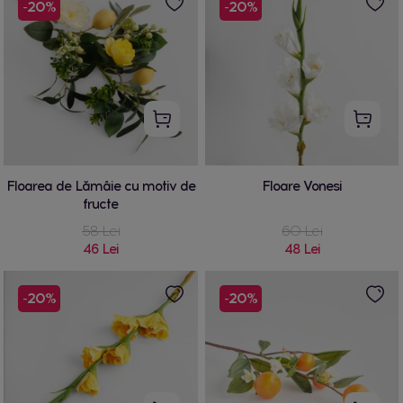
-20%
-20%
Floarea de Lămâie cu motiv de
Floare Vonesi
fructe
58 Lei
60 Lei
46 Lei
48 Lei
-20%
-20%