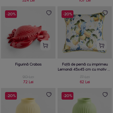
324 Lei
107 Lei
-20%
-20%
Figurină Crabos
Față de pernă cu imprimeu
Lemondi 45x45 cm cu motiv de
fructe
90 Lei
77 Lei
72 Lei
62 Lei
-20%
-20%