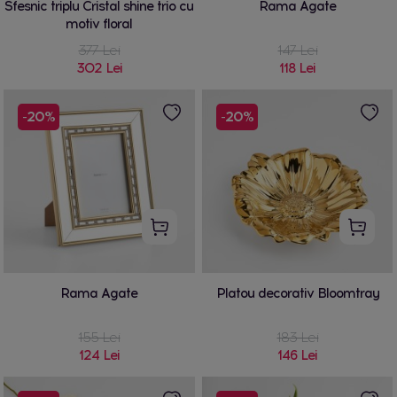
Sfesnic triplu Cristal shine trio cu
Rama Agate
motiv floral
377 Lei
147 Lei
302 Lei
118 Lei
-20%
-20%
Rama Agate
Platou decorativ Bloomtray
155 Lei
183 Lei
124 Lei
146 Lei