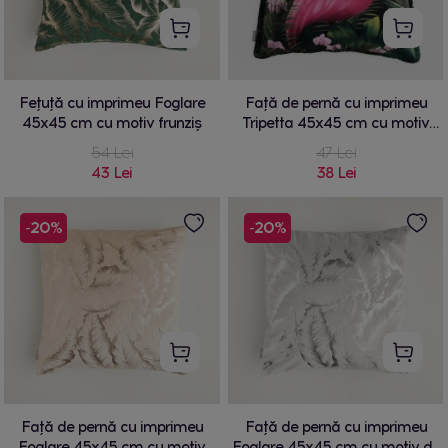
Fețuță cu imprimeu Foglare
Față de pernă cu imprimeu
45x45 cm cu motiv frunziș
Tripetta 45x45 cm cu motiv
animalier
54 Lei
47 Lei
43 Lei
38 Lei
-20%
-20%
Față de pernă cu imprimeu
Față de pernă cu imprimeu
Foglare 45x45 cm cu motiv
Foglare 45x45 cm cu motiv de