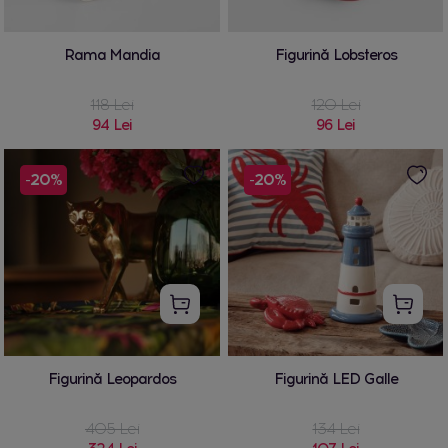
Rama Mandia
Figurină Lobsteros
118 Lei
120 Lei
94 Lei
96 Lei
-20%
-20%
Figurină Leopardos
Figurină LED Galle
405 Lei
134 Lei