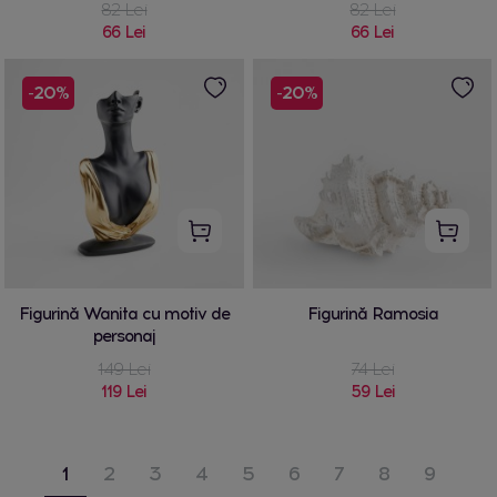
82 Lei
82 Lei
66 Lei
66 Lei
-20%
-20%
Figurină Wanita cu motiv de
Figurină Ramosia
personaj
149 Lei
74 Lei
119 Lei
59 Lei
1
2
3
4
5
6
7
8
9