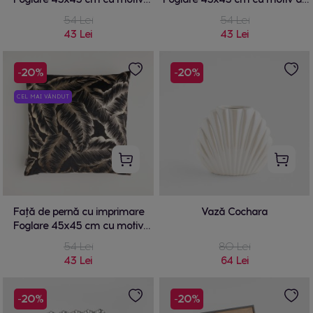
frunze
frunze
54 Lei
54 Lei
43 Lei
43 Lei
-20%
-20%
CEL MAI VÂNDUT
Față de pernă cu imprimare
Vază Cochara
Foglare 45x45 cm cu motiv
frunză
54 Lei
80 Lei
43 Lei
64 Lei
-20%
-20%