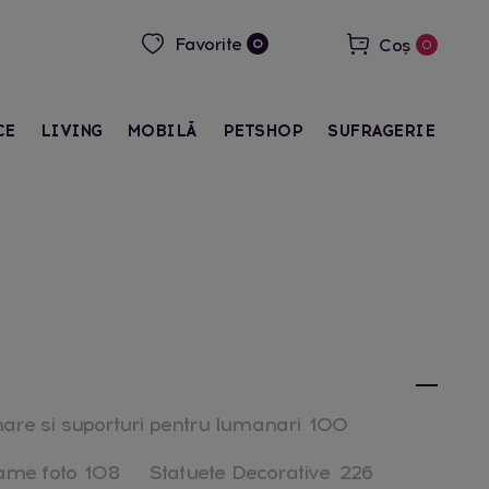
Favorite
Coș
0
0
CE
LIVING
MOBILĂ
PETSHOP
SUFRAGERIE
nare si suporturi pentru lumanari
100
ame foto
108
Statuete Decorative
226