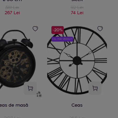
381 Lei
92 Lei
267 Lei
74 Lei
-20%
CEL MAI VÂNDUT
eas de masă
Ceas