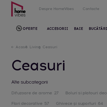
Despre HomeVibes
Contacte
OFERTE
ACCESORII
BAIE
BUCĂTĂR
Acasă
Living
Ceasuri
Ceasuri
Alte subcategorii
Difuzoare de arome
27
Boluri si platouri de
Flori decorative
57
Ghivece și suporturi
64