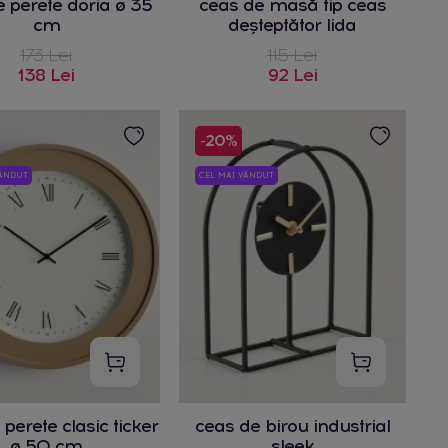
 perete doria ø 35
ceas de masă tip ceas
cm
deșteptător lida
173 Lei
115 Lei
138 Lei
92 Lei
-20%
VÂNDUT
CEL MAI VÂNDUT
perete clasic ticker
ceas de birou industrial
ø 50 cm
sleek