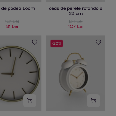
 de podea Loom
ceas de perete rotondo ø
23 cm
101 Lei
134 Lei
81 Lei
107 Lei
-20%