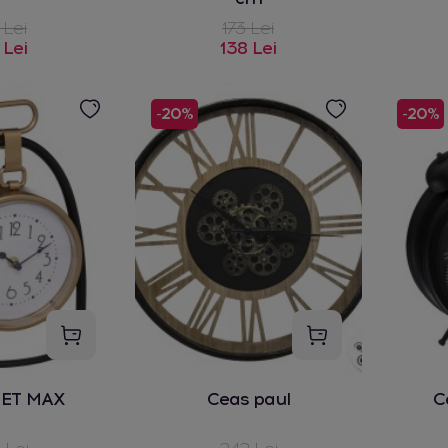
 Lei
173 Lei
 Lei
138 Lei
-20%
-20%
MET MAX
Ceas paul
C