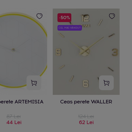
-50%
CEL MAI VÂNDUT
perete ARTEMISIA
Ceas perete WALLER
87 Lei
124 Lei
44 Lei
62 Lei