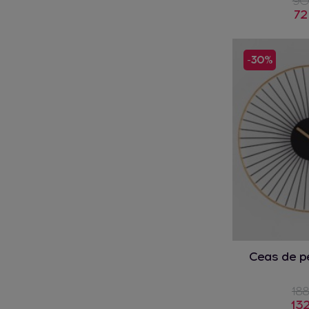
90
72
-30%
Ceas de pe
188
132