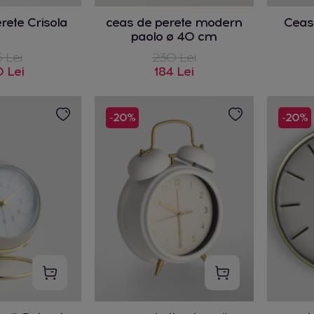
rete Crisola
ceas de perete modern
Ceas
paolo ø 40 cm
 Lei
230 Lei
 Lei
184 Lei
-20%
-20%