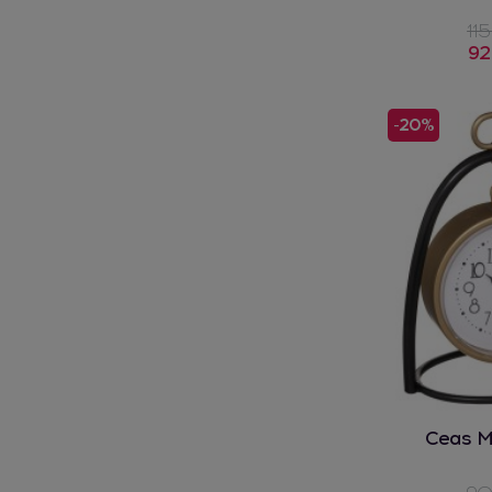
115
92
-20%
Ceas 