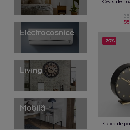
Ceas de m
85
68
Electrocasnice
-20%
Living
Mobilă
Ceas de po