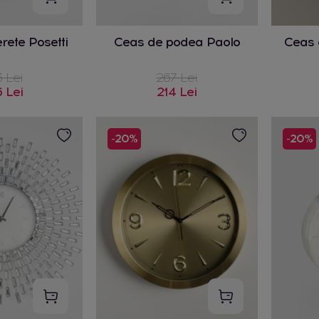
rete Posetti
Ceas de podea Paolo
Ceas 
 Lei
267 Lei
 Lei
214 Lei
-20%
-20%