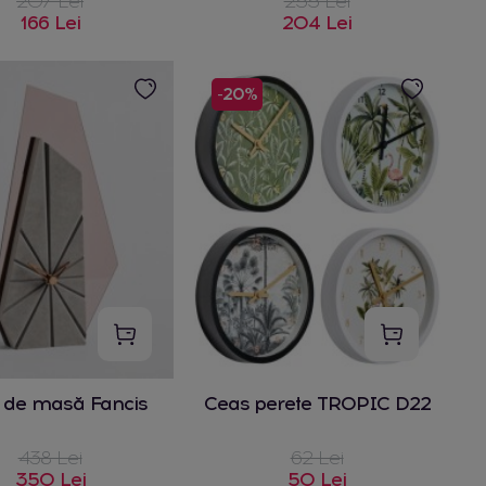
207 Lei
255 Lei
166 Lei
204 Lei
-20%
 de masă Fancis
Ceas perete TROPIC D22
438 Lei
62 Lei
350 Lei
50 Lei