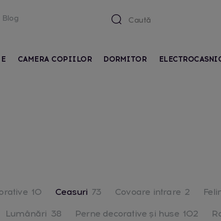
Blog
IE
CAMERA COPIILOR
DORMITOR
ELECTROCASNI
corative
10
Ceasuri
73
Covoare intrare
2
Feli
Lumânări
38
Perne decorative și huse
102
R