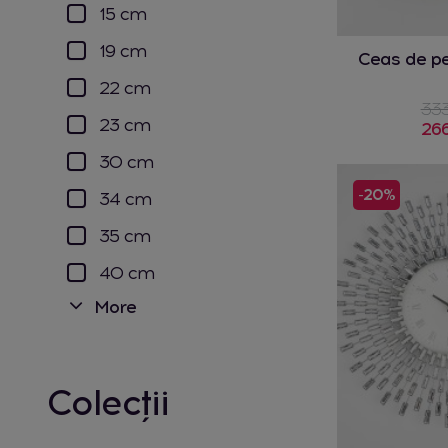
15 cm
19 cm
Ceas de pe
22 cm
333
23 cm
266
30 cm
-20%
34 cm
35 cm
40 cm
More
Colecții