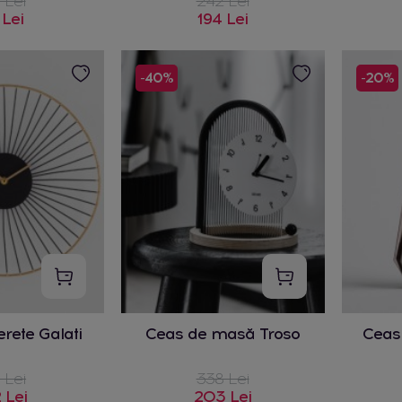
 Lei
242 Lei
 Lei
194 Lei
-40%
-20%
rete Galati
Ceas de masă Troso
Ceas
 Lei
338 Lei
 Lei
203 Lei