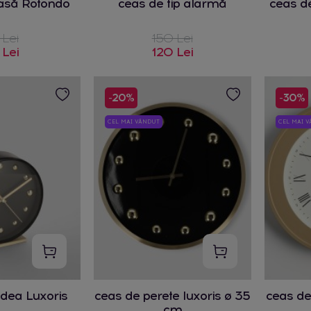
asă Rotondo
ceas de tip alarmă
ceas de
 Lei
150 Lei
 Lei
120 Lei
-20%
-30%
CEL MAI VÂNDUT
CEL MAI 
dea Luxoris
ceas de perete luxoris ø 35
ceas de 
cm