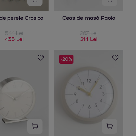
de perete Crosico
Ceas de masă Paolo
544 Lei
267 Lei
435 Lei
214 Lei
-20%