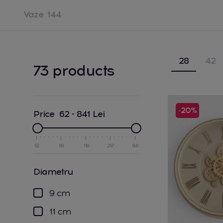
Vaze
144
28
42
73 products
-20%
Price
62
-
841
Lei
62
68
119
297
841
diametru
9 cm
11 cm