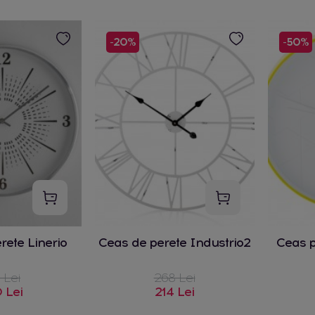
-20%
-50%
rete Linerio
Ceas de perete Industrio2
Ceas 
 Lei
268 Lei
 Lei
214 Lei