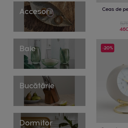
Ceas de pe
Accesorii
575
460
Baie
-20%
Bucătărie
Dormitor