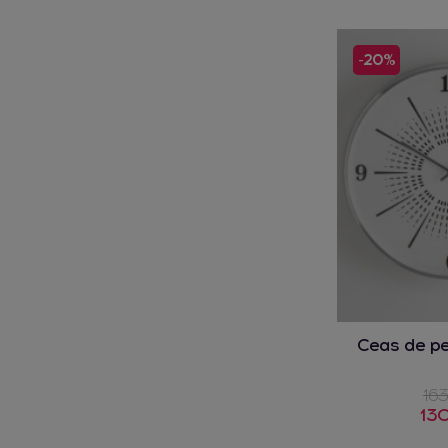
-20%
Ceas de pe
163
130