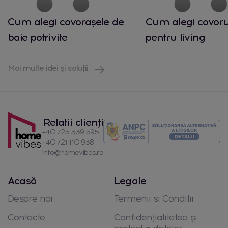
Cum alegi covorașele de
Cum alegi covorul
baie potrivite
pentru living
Mai multe idei și soluții
Relatii clienți
+40 723 339 595
+40 721 110 938
info@homevibes.ro
Acasă
Legale
Despre noi
Termenii si Conditii
Contacte
Confidențialitatea și