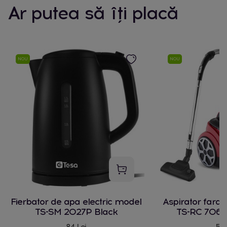
Ar putea să îți placă
NOU
NOU
Fierbator de apa electric model
Aspirator fara
TS-SM 2027P Black
TS-RC 706 
84 Lei
580