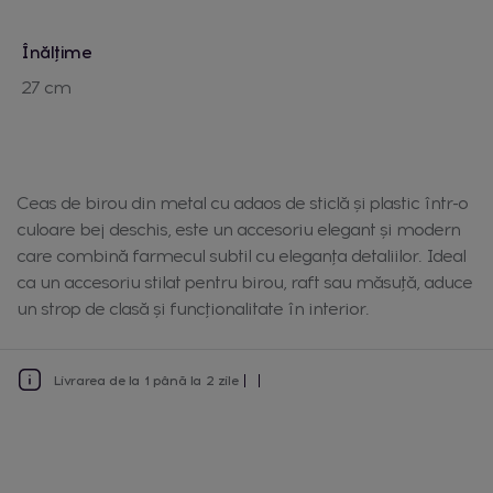
Înălțime
27 cm
Ceas de birou din metal cu adaos de sticlă și plastic într-o
culoare bej deschis, este un accesoriu elegant și modern
care combină farmecul subtil cu eleganța detaliilor. Ideal
ca un accesoriu stilat pentru birou, raft sau măsuță, aduce
un strop de clasă și funcționalitate în interior.
Livrarea de la 1 până la 2 zile