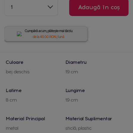
1
Adaugă în coș
Cumpără acum, plătește mai târziu
de la
40.00
RON / lună
Culoare
Diametru
bej deschis
19 cm
Latime
Lungime
8 cm
19 cm
Material Principal
Material Suplimentar
metal
sticlă, plastic