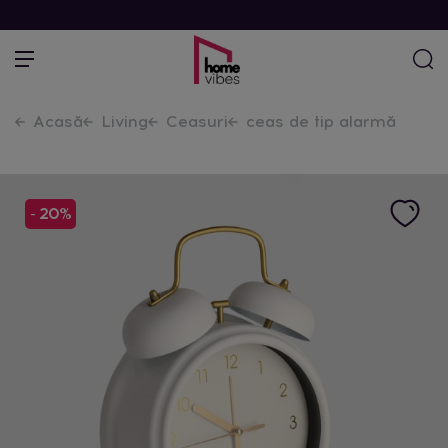
Acasă
Living
Ceasuri
ceas de tip alarmă
- 20%