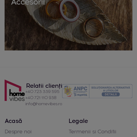
Accesorii
Relatii clienți
+40 723 339 595
+40 721 110 938
info@homevibes.ro
Acasă
Legale
Despre noi
Termenii si Conditii