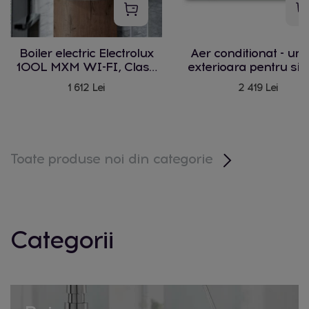
Boiler electric Electrolux
Aer conditionat - uni
100L MXM WI-FI, Clasa
exterioara pentru si
C, 3 trepte de incalzire,
multisplit, Clasa A++/
1 612 Lei
2 419 Lei
termostat electronic,
Wi-fi, model I-18 FM
Bacteria Stop System,
Supapă de
suprapresiune,montare
verticala/orizontala
Toate produse noi din categorie
Categorii