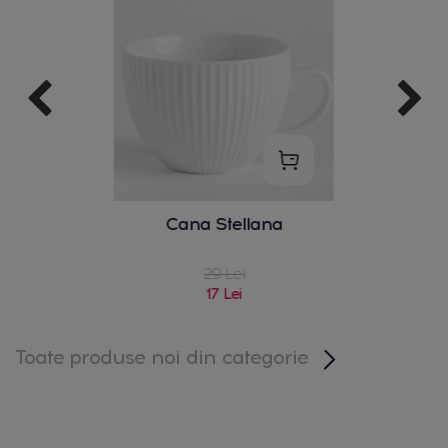
Cana Stellana
coș 
0 cm
ca
29 Lei
17 Lei
Toate produse noi din categorie