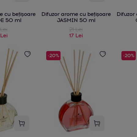
e cu bețișoare
Difuzor arome cu bețișoare
Difuzor
E 50 ml
JASMIN 50 ml
 Lei
21 Lei
 Lei
17 Lei
-20%
-20%