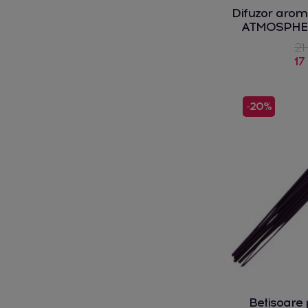
Difuzor arom
ATMOSPHE
50
21
17
-20%
Betisoare