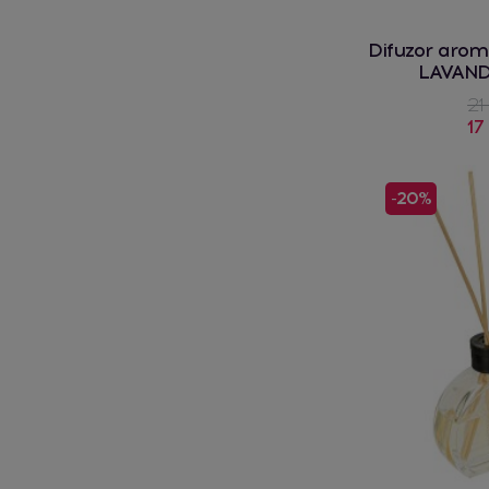
Difuzor arom
LAVAND
21
17
-20%