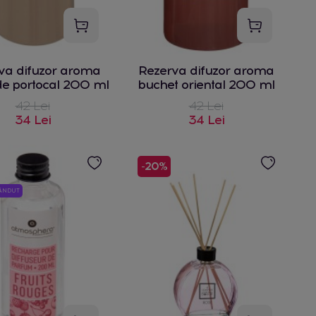
va difuzor aroma
Rezerva difuzor aroma
de portocal 200 ml
buchet oriental 200 ml
42 Lei
42 Lei
34 Lei
34 Lei
-20%
VÂNDUT