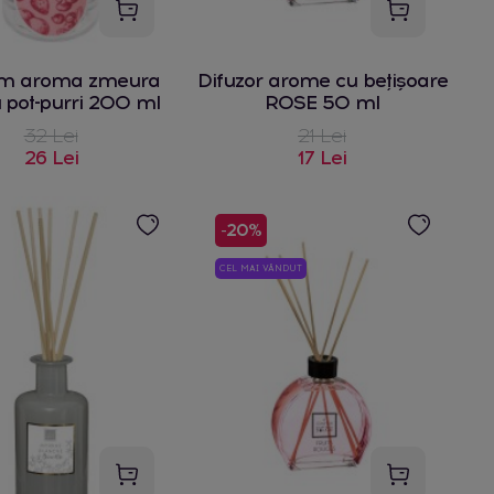
m aroma zmeura
Difuzor arome cu bețișoare
 pot-purri 200 ml
ROSE 50 ml
32 Lei
21 Lei
26 Lei
17 Lei
-20%
CEL MAI VÂNDUT