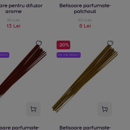
are pentru difuzor
Betisoare parfumate-
arome
patchouli
16 Lei
10 Lei
13 Lei
8 Lei
-20%
VÂNDUT
CEL MAI VÂNDUT
soare parfumate-
Betisoare parfumate-