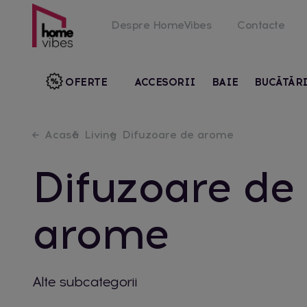
Despre HomeVibes
Contacte
OFERTE
ACCESORII
BAIE
BUCĂTĂR
Acasă
Living
Difuzoare de arome
Difuzoare de
arome
Alte subcategorii