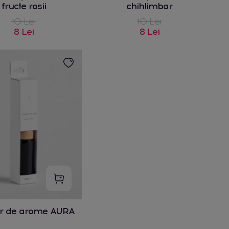
fructe rosii
chihlimbar
10 Lei
10 Lei
8 Lei
8 Lei
or de arome AURA