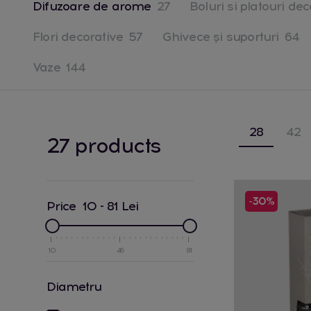
Difuzoare de arome
27
Boluri si platouri de
Flori decorative
57
Ghivece și suporturi
64
Vaze
144
28
42
27 products
-30%
Price
10
-
81
Lei
10
46
81
diametru