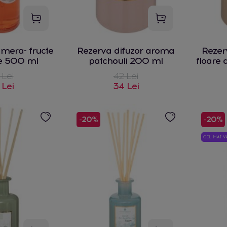
mera- fructe
Rezerva difuzor aroma
Rezer
ce 500 ml
patchouli 200 ml
floare 
 Lei
42 Lei
 Lei
34 Lei
-20%
-20%
CEL MAI 