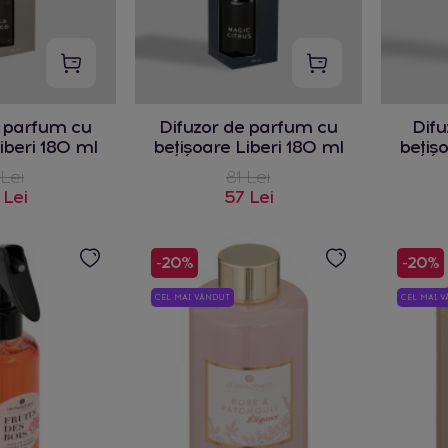
e parfum cu
Difuzor de parfum cu
Difu
iberi 180 ml
bețișoare Liberi 180 ml
bețiș
 Lei
81 Lei
 Lei
57 Lei
-20%
-20%
CEL MAI VÂNDUT
CEL MAI 