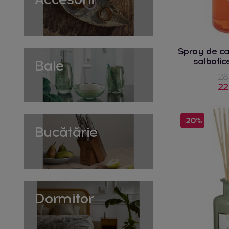
Spray de ca
salbati
Baie
28
22
-20%
Bucătărie
Dormitor