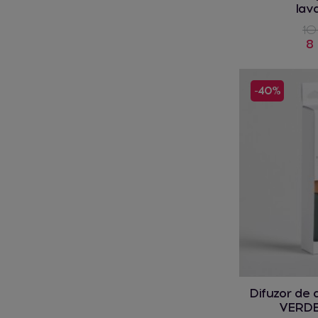
lav
10
8 
-40%
Difuzor de
VERDE