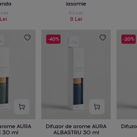
anda
iasomie
 Lei
10 Lei
Lei
8 Lei
-40%
-20%
 arome AURA
Difuzor de arome AURA
Difuz
 30 ml
ALBASTRU 30 ml