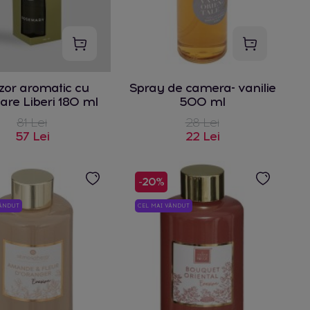
zor aromatic cu
Spray de camera- vanilie
oare Liberi 180 ml
500 ml
81 Lei
28 Lei
57 Lei
22 Lei
-20%
VÂNDUT
CEL MAI VÂNDUT