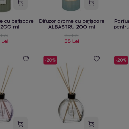
e cu bețișoare
Difuzor arome cu bețișoare
Parfu
 200 ml
ALBASTRU 200 ml
pentru
 Lei
69 Lei
 Lei
55 Lei
-20%
-20%