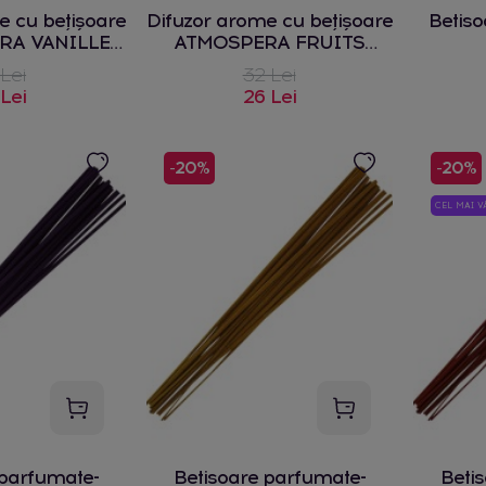
e cu bețișoare
Difuzor arome cu bețișoare
Betiso
RA VANILLE
ATMOSPERA FRUITS
 ml
ROUGES 100 ml
 Lei
32 Lei
 Lei
26 Lei
-20%
-20%
CEL MAI 
 parfumate-
Betisoare parfumate-
Beti