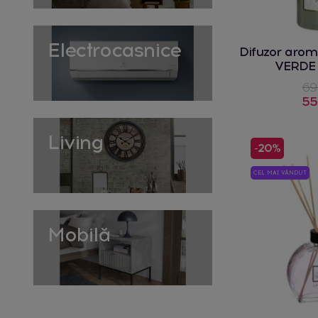
Electrocasnice
Difuzor arom
VERDE
69
55
Living
-20%
CEL MAI VÂNDUT
Mobilă