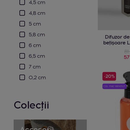
4,5 cm
4,8 cm
5 cm
5,8 cm
Difuzor d
bețișoare L
6 cm
81
6,5 cm
57
7 cm
-20%
0,2 cm
CEL MAI VÂNDUT
Colecții
Accesorii