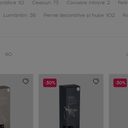
corative
10
Ceasuri
73
Covoare intrare
2
Feli
Lumânări
38
Perne decorative și huse
102
R
60
-30%
-30%