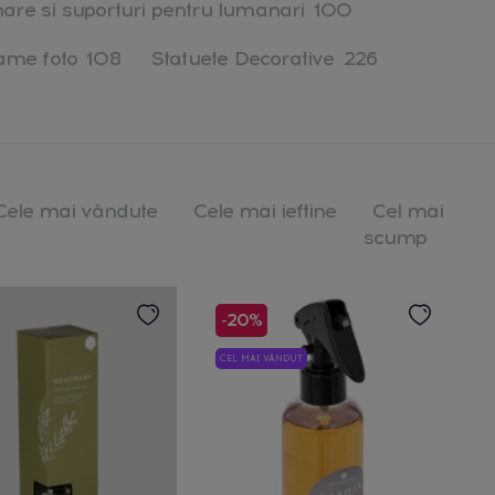
nare si suporturi pentru lumanari
100
ame foto
108
Statuete Decorative
226
Cele mai vândute
Cele mai ieftine
Cel mai
scump
-20%
CEL MAI VÂNDUT