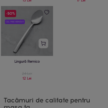
15 Lei
17 Lei
-50%
CEL MAI VÂNDUT
Lingură Remico
24 Lei
12 Lei
Tacâmuri de calitate pentru
masa ta