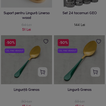
Suport pentru Lingură Linerso
Set 24 tacamuri GEO
wood
64 Lei
144 Lei
51 Lei
-50%
-50%
CEL MAI VÂNDUT
CEL MAI VÂNDUT
Linguriță Grenos
Lingură Grenos
30 Lei
33 Lei