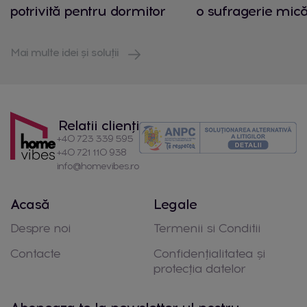
potrivită pentru dormitor
o sufragerie mic
Mai multe idei și soluții
Relatii clienți
+40 723 339 595
+40 721 110 938
info@homevibes.ro
Acasă
Legale
Despre noi
Termenii si Conditii
Contacte
Confidențialitatea și
protecția datelor