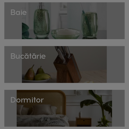
garantând durabilitate pe termen lung chiar și cu spălare
frecventă la mașina de vase, fără să-și piardă luciul.
Baie
Tacâmuri cu design decorativ
Pentru mese speciale, colecția include și modele cu
mânere decorate, în finisaje aurii sau texturate, care
adaugă un plus de eleganță servirii la ocazii festive sau
cine cu invitați.
Bucătărie
Tacâmuri de servire
Pe lângă tacâmurile individuale, colecția oferă și linguri și
furculițe mai mari, dedicate servirii preparatelor la masă,
utile pentru mesele în familie sau evenimente cu mai
mulți invitați.
Dormitor
Cum alegi tacâmurile potrivite
Pentru uz zilnic, alege un set simplu, rezistent la spălarea
frecventă, care își păstrează aspectul în timp. Pentru