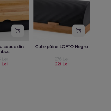
u capac din
Cutie pâine LOFTO Negru
mbus
 Lei
276 Lei
 Lei
221 Lei