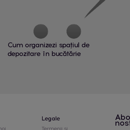
Plasticul este o variantă accesibilă
zilnică. Indiferent de alegere, un
pâinea în stare bună mai mult ti
Cum alegi cutia sau coșul de 
Cum organizezi spațiul de
Alegerea unei cutii paine depinde d
depozitare în bucătărie
pâine consumată zilnic. Pentru fa
generos este mai practică, în timp
pâine compact este suficient. Este 
curățat și să permită o circulație 
să fie corectă și igienică.
Design și stil: cutia de pâine
Abo
Legale
Astăzi, o cutie de pâine nu mai est
nos
design. Formele simple, culorile n
noi
Termenii si