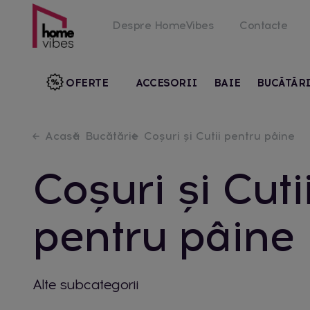
Despre HomeVibes
Contacte
OFERTE
ACCESORII
BAIE
BUCĂTĂR
Acasă
Bucătărie
Coșuri și Cutii pentru pâine
Coșuri și Cuti
pentru pâine
Alte subcategorii