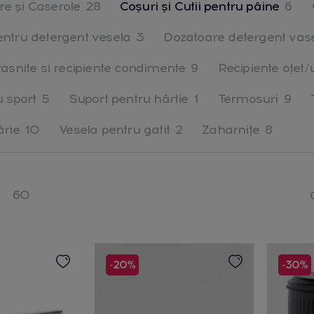
re și Caserole
28
Coșuri și Cutii pentru pâine
6
entru detergent vesela
3
Dozatoare detergent vas
asnite si recipiente condimente
9
Recipiente oţet/u
u sport
5
Suport pentru hârtie
1
Termosuri
9
ărie
10
Vesela pentru gatit
2
Zaharnițe
8
60
-20%
-30%