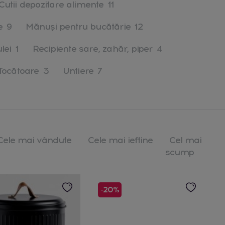
Cutii depozitare alimente
11
e
9
Mănuși pentru bucătărie
12
lei
1
Recipiente sare, zahăr, piper
4
Tocătoare
3
Untiere
7
Cele mai vândute
Cele mai ieftine
Cel mai
scump
-20%