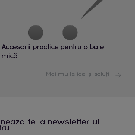
, ușor de curățat, potrivită pentru utilizare
 sistem de depozitare bine gândit menține
mp.
pâine potrivit
Accesorii practice pentru o baie
e spațiul disponibil și de cantitatea de
mică
milii mai mari, o cutie de pâine cu capac
 ce pentru utilizare ocazională, un coș
Mai multe idei și soluții
important ca interiorul să fie ușor de
minimă a aerului, astfel încât depozitarea
 ca element de decor în bucătărie
neaza-te la newsletter-ul
e doar un obiect util, ci și un element de
tru
eutre sau combinațiile de materiale pot