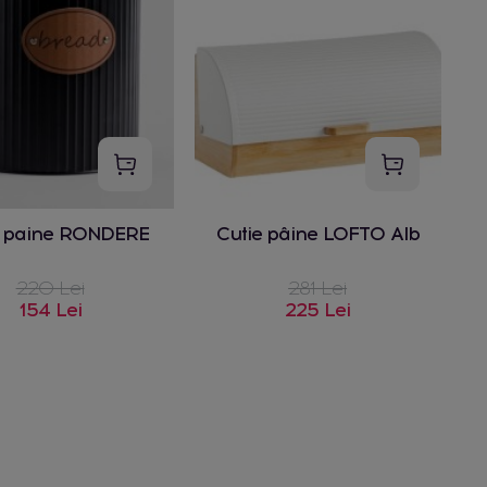
e paine RONDERE
Cutie pâine LOFTO Alb
220 Lei
281 Lei
154 Lei
225 Lei