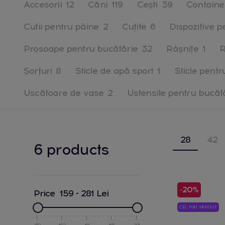
Accesorii
12
Căni
119
Ceşti
39
Containe
Cutii pentru pâine
2
Cuțite
6
Dispozitive p
Prosoape pentru bucătărie
32
Râşniţe
1
R
Șorțuri
8
Sticle de apă sport
1
Sticle pentr
Uscătoare de vase
2
Ustensile pentru bucăt
28
42
6 products
-20%
Price
159
-
281
Lei
CEL MAI VÂNDUT