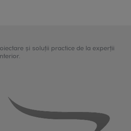
ne - care este diferența
obicei prevăzută cu capac, ceea ce ajută
ază pâinea de aerul uscat sau de umezeală.
is sau semi-deschis, fiind mai potrivit
oiectare și soluții practice de la experții
ervirea directă la masă. Ambele variante
nterior.
nde de modul în care este folosită pâinea
al sau plastic - ce păstrează pâinea
spețimea. O cutie de pâine din lemn oferă
 și protecție. Bambusul este apreciat
riene și aspectul cald. Metalul adaugă
 trebuie să asigure o ventilare corectă.