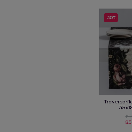
-30%
Traversa-f
35x1
119
83