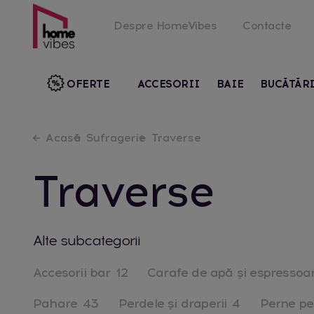
Despre HomeVibes
Contacte
OFERTE
ACCESORII
BAIE
BUCĂTĂR
Acasă
Sufragerie
Traverse
Traverse
Alte subcategorii
Accesorii bar
12
Carafe de apă și espressoa
Pahare
43
Perdele și draperii
4
Perne pe