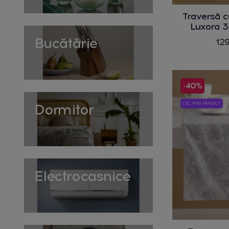
Traversă 
Luxora 
Bucătărie
129
-40%
Dormitor
CEL MAI VÂNDUT
Electrocasnice