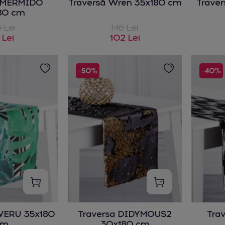
a MERMIDO
Traversă Wren 35x180 cm
Traver
80 cm
 Lei
146 Lei
 Lei
102 Lei
-50%
-40%
WERU 35x180
Traversa DIDYMOUS2
Tra
cm
30x180 cm