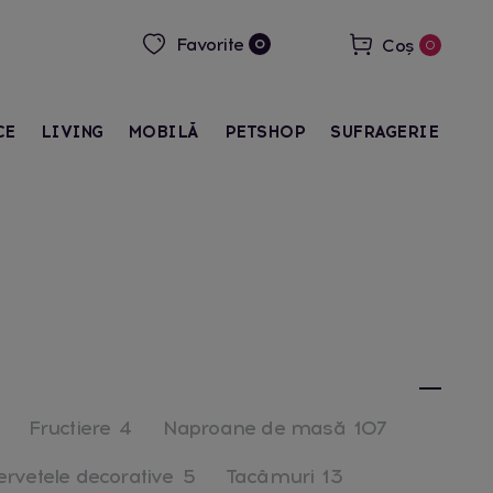
Favorite
Coș
0
0
CE
LIVING
MOBILĂ
PETSHOP
SUFRAGERIE
Fructiere
4
Naproane de masă
107
ervetele decorative
5
Tacâmuri
13