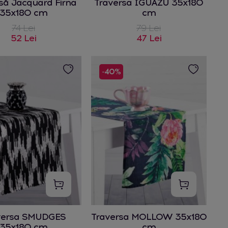
să Jacquard Firna
Traversa IGUAZU 35x180
35x180 cm
cm
74 Lei
79 Lei
52 Lei
47 Lei
-40%
versa SMUDGES
Traversa MOLLOW 35x180
35x180 cm
cm