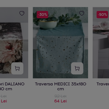
-30%
-50%
lori DALIANO
Traversa MEDICI 35x180
Trave
80 cm
cm
 Lei
92 Lei
 Lei
64 Lei