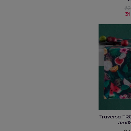
62
31
Traversa T
35x1