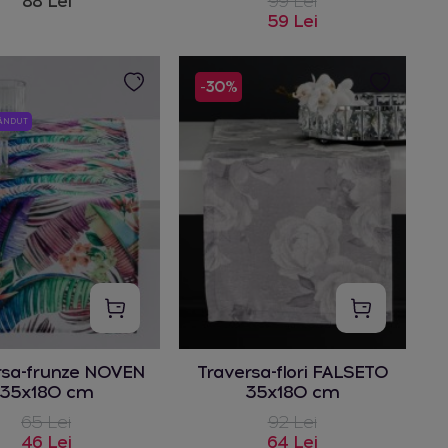
88 Lei
99 Lei
59 Lei
-30%
VÂNDUT
rsa-frunze NOVEN
Traversa-flori FALSETO
35x180 cm
35x180 cm
65 Lei
92 Lei
46 Lei
64 Lei