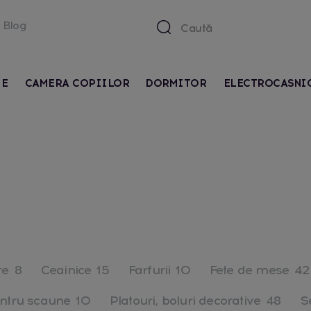
Blog
IE
CAMERA COPIILOR
DORMITOR
ELECTROCASNI
re
8
Ceainice
15
Farfurii
10
Fete de mese
42
ntru scaune
10
Platouri, boluri decorative
48
S