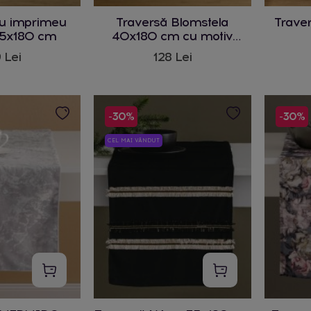
cu imprimeu
Traversă Blomstela
Trave
35x180 cm
40x180 cm cu motiv
vegetal
 Lei
128 Lei
-30%
-30%
CEL MAI VÂNDUT