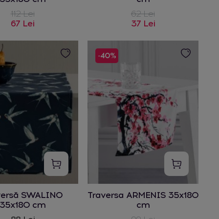
112 Lei
62 Lei
67 Lei
37 Lei
-40%
versă SWALINO
Traversa ARMENIS 35x180
35x180 cm
cm