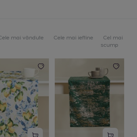
Cele mai vândute
Cele mai ieftine
Cel mai
scump