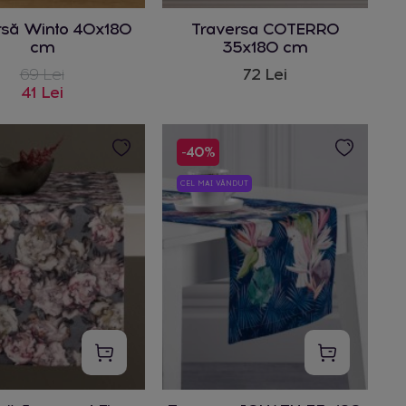
rsă Winto 40x180
Traversa COTERRO
cm
35x180 cm
69 Lei
72 Lei
41 Lei
-40%
CEL MAI VÂNDUT