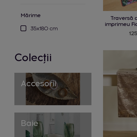
mărime
Traversă 
imprimeu Fi
35x180 cm
125
Colecții
Accesorii
Baie