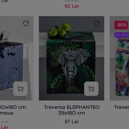
 Lei
88 Lei
62 Lei
-30%
CEL MAI 
 30x180 cm
Traversa ELEPHANTEO
Trave
ymous
35x180 cm
 Lei
97 Lei
 Lei