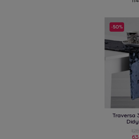
114
-50%
Traversa
Did
125
63