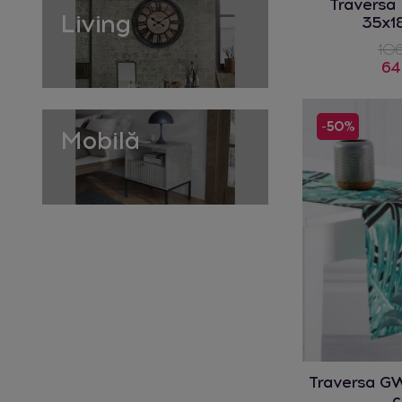
Travers
Living
35x1
106
64
-50%
Mobilă
Traversa G