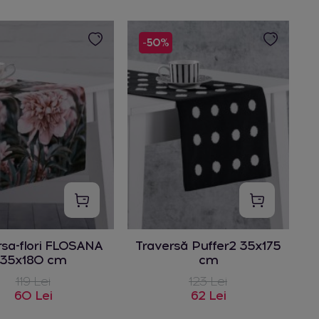
-50%
rsa-flori FLOSANA
Traversă Puffer2 35x175
35x180 cm
cm
119 Lei
123 Lei
60 Lei
62 Lei