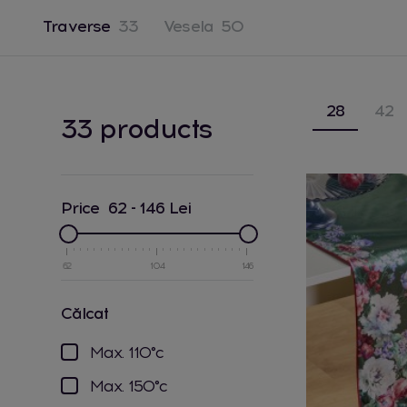
Traverse
33
Vesela
50
28
42
33 products
Price
62
-
146
Lei
62
104
146
călcat
max. 110°c
max. 150°c