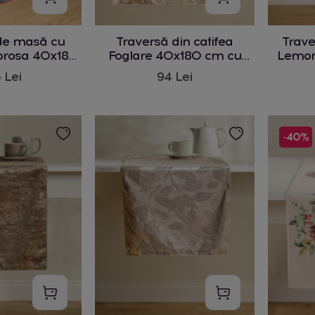
de masă cu
Traversă din catifea
Trave
orosa 40x180
Foglare 40x180 cm cu
Lemon
cm
motiv frunze
mo
 Lei
94 Lei
-40%