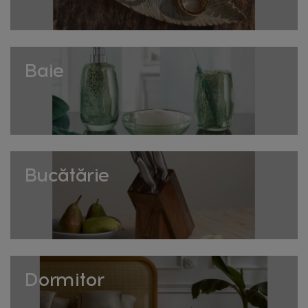
ambianță relaxantă, potrivită pentru living, dormitor sau
petreceri cu prieteni.
Ușor de instalat și de folosit
Baie
Design flexibil care permite aranjarea ghirlandei în
diverse configurații, pe perete, oglindă sau ca decor de
fereastră, fără unelte speciale.
Alimentare variată
Colecția include modele alimentate de la priză sau cu
Bucătărie
baterii, oferind flexibilitate în amplasarea decorului
luminos oriunde în cameră.
Cum folosești ghirlandele de
lumini
Dormitor
Aranjează-le în jurul unei oglinzi, pe un perete gol sau ca
decor pentru un colț de citit, pentru o atmosferă intimă și