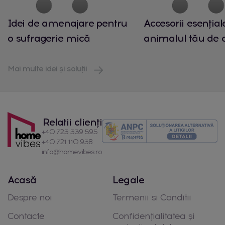
Idei de amenajare pentru
Accesorii esențial
o sufragerie mică
animalul tău de
Mai multe idei și soluții
Relatii clienți
+40 723 339 595
+40 721 110 938
info@homevibes.ro
Acasă
Legale
Despre noi
Termenii si Conditii
Contacte
Confidențialitatea și