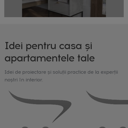
decorativ permanent, folosite pe tot parcursul anului
pentru a crea o atmosferă caldă și primitoare în
dormitor sau living.
La HomeVibes colecția de lanțuri cu lumini oferă modele
potrivite atât pentru decor sezonier, cât și pentru utilizare
permanentă în amenajarea interioară.
Idei pentru casa și
apartamentele tale
Idei de proiectare și soluții practice de la experții
noștri în interior.