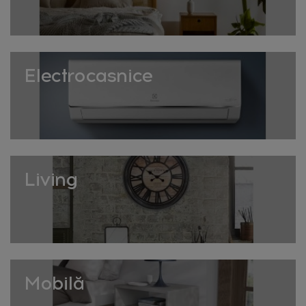
caldă, potrivită pentru seri relaxante acasă.
Livrare rapidă în toată România. Descoperă colecția
completă de lanțuri cu lumini pe HomeVibes!
Siguranța ghirlandelor de
Electrocasnice
lumini
Verifică întotdeauna compatibilitatea cu tipul de
alimentare (priză sau baterii) și evită suprasolicitarea
prizelor multiple cu mai multe ghirlande simultan.
Depozitarea corectă, înfășurată pe un suport, previne
Living
încurcarea firelor între sezoane.
Colecția HomeVibes de lanțuri cu lumini este aleasă
pentru siguranță și durabilitate în utilizare.
Utilizare pe tot parcursul anului
Mobilă
Deși adesea asociate cu sărbătorile de iarnă, ghirlandele
de lumini LED sunt din ce în ce mai populare ca element