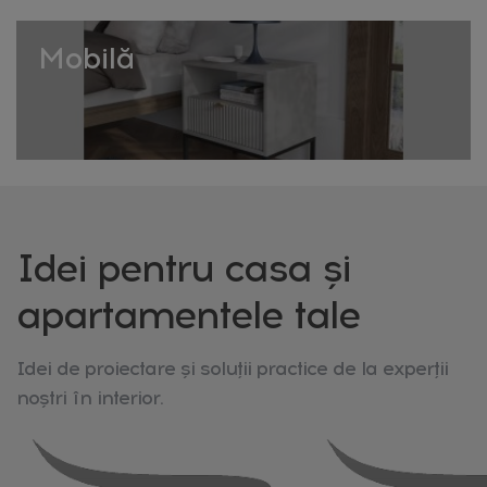
companie. Combină mai multe taburete de aceeași
familie de culori pentru un aspect coordonat, sau
Mobilă
contrastează cu piese statement pentru un plus de
personalitate.
Livrare rapidă în toată România. Descoperă toate cele 81
de taburete, scaune și banchete din colecția HomeVibes!
Idei pentru casa și
apartamentele tale
Idei de proiectare și soluții practice de la experții
noștri în interior.