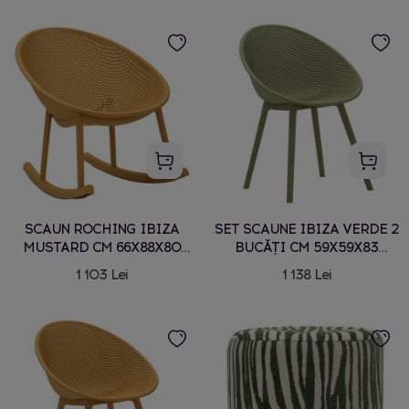
SCAUN ROCHING IBIZA
SET SCAUNE IBIZA VERDE 2
MUSTARD CM 66X88X80
BUCĂȚI CM 59X59X83
(INALTIME SAZ CM 38)
(ÎNĂLȚIME ȘEZUT CM 45)
1 103 Lei
1 138 Lei