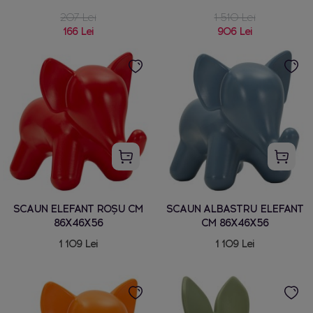
207 Lei
1 510 Lei
166 Lei
906 Lei
SCAUN ELEFANT ROȘU CM
SCAUN ALBASTRU ELEFANT
86X46X56
CM 86X46X56
1 109 Lei
1 109 Lei