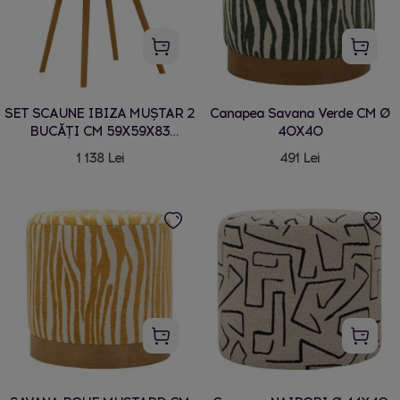
SET SCAUNE IBIZA MUȘTAR 2
Canapea Savana Verde CM Ø
BUCĂȚI CM 59X59X83
40X40
(ÎNĂLȚIME ȘEZUT CM 45)
1 138 Lei
491 Lei