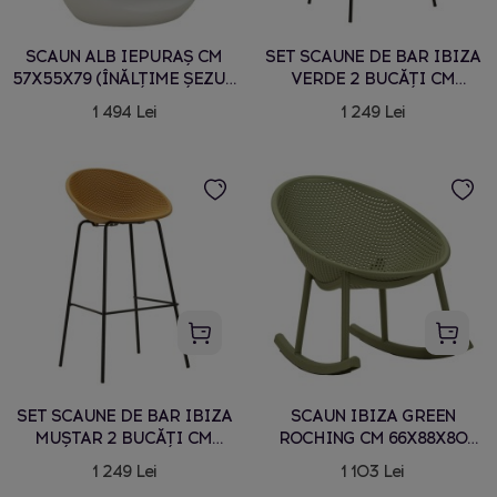
SCAUN ALB IEPURAȘ CM
SET SCAUNE DE BAR IBIZA
57X55X79 (ÎNĂLȚIME ȘEZUT
VERDE 2 BUCĂȚI CM
CM 39)
50X50X98 (ÎNĂLȚIME ȘEZUT
1 494 Lei
1 249 Lei
CM 75)
SET SCAUNE DE BAR IBIZA
SCAUN IBIZA GREEN
MUȘTAR 2 BUCĂȚI CM
ROCHING CM 66X88X80
50X50X98 (ÎNĂLȚIME ȘEZUT
(INALTIME SAZ CM 38)
1 249 Lei
1 103 Lei
CM 75)