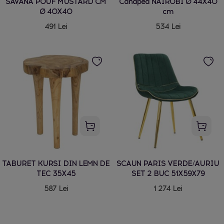
SAVANA POUF MUSTARD CM
Canapea NAIROBI Ø 44X40
Ø 40X40
cm
491 Lei
534 Lei
TABURET KURSI DIN LEMN DE
SCAUN PARIS VERDE/AURIU
TEC 35X45
SET 2 BUC 51X59X79
587 Lei
1 274 Lei