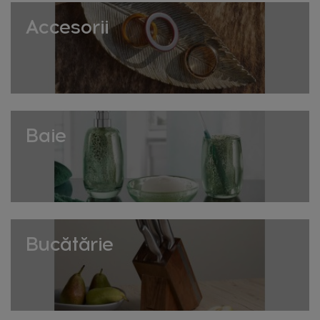
texturate, sunt ușoare, versatile și ușor de mutat dintr-o
cameră în alta. Folosite ca loc suplimentar de ședere,
Accesorii
suport pentru picioare sau chiar măsuță improvizată
atunci când găzduiești oaspeți neașteptați. Disponibile în
culori variate, de la neutre discrete la accente vibrante de
culoare.
Scaune decorative
Baie
Scaunele din colecție combină designul cu
funcționalitatea – de la scaune tapițate cu picioare din
lemn sau metal, la modele sculpturale din răchită sau
materiale mixte, potrivite ca piesă accent în living sau
dormitor. Un scaun bine ales poate deveni singur o
declarație de stil, chiar și fără a fi folosit zilnic.
Bucătărie
Banchete pentru hol și dormitor
Banchetele sunt perfecte la capătul patului sau în hol,
oferind un loc de ședere practic pentru încălțat sau
dezbrăcat pantofii. Multe modele din colecție includ și