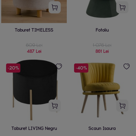
Taburet TIMELESS
Fotoliu
609 Lei
1 076 Lei
487 Lei
861 Lei
-20%
-40%
Taburet LIVING Negru
Scaun Isaura