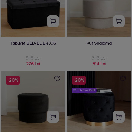
Taburet BELVEDERIOS
Puf Shaloma
345 Lei
643 Lei
276 Lei
514 Lei
-20%
-20%
CEL MAI VÂNDUT