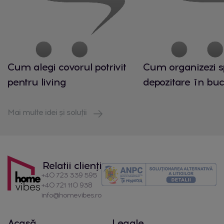
Cum alegi covorul potrivit
Cum organizezi s
pentru living
depozitare în buc
Mai multe idei și soluții
Relatii clienți
+40 723 339 595
+40 721 110 938
info@homevibes.ro
Acasă
Legale