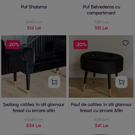
Puf Shaloma
Puf Belvederios cu
compartiment
643 Lei
726 Lei
514 Lei
581 Lei
-20%
-20%
Şezlong catifea în stil glamour
Pouf de catifea în stil glamour
finisat cu zirconii atlin
finisat cu zirconii Atlin
1 043 Lei
426 Lei
834 Lei
341 Lei