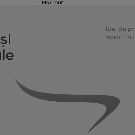
Mai mult
Tipurile textilelor
Seturi de lenjerie
La selectarea lenjeriei celor mici,
Idei de pr
și
Cumpărați țesături naturale, cunos
noștri în i
acestora. În plus, evitați materialele
le
certificările de calitate să vedeți
siguranței.
Seturile de lenjerie aduc magie în 
personaje dragi celor mici sau m
acestora. Optați pentru seturi ce 
mediu reconfortant somnului, ușor
jucării de pluș și accesorii
,
veioze
,
Verificați dimensiunile potrivite p
și a somnului odihnitor. Dimensiun