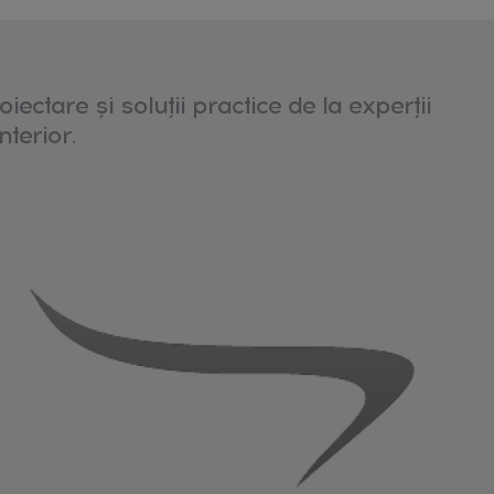
 calitatea materialelor e determinantă.
oiectare și soluții practice de la experții
cute pentru respirabilitatea, confortul
nterior.
 ce irită pielea copiilor și verificați
 că produsele îndeplinesc standardele
fiecare odaie de copii. Alegeți articole cu
odele vesele care aduc zâmbete pe chipul
aduc armonie în decorul camerei și oferă
 de asortat altor elemente din cameră:
figurine decorative
etc.
atului pentru asigurarea aspectului plăcut
ile obișnuite camerei copiilor sunt