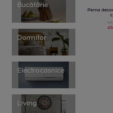
Bucătărie
Perna deco
56
45
Dormitor
Electrocasnice
Living