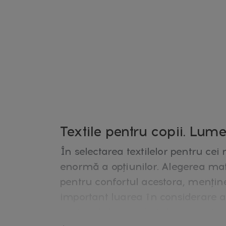
Textile pentru copii. Lumea
În selectarea textilelor pentru cei 
enormă a opțiunilor. Alegerea mater
pentru confortul acestora, menținer
important luarea în considerare a
materialului, confortul, siguranța ș