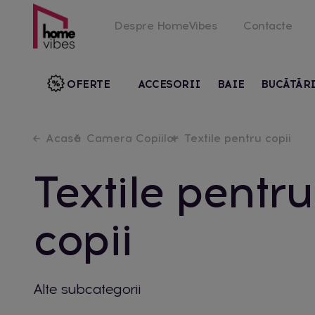
Despre HomeVibes
Contacte
OFERTE
ACCESORII
BAIE
BUCĂTĂR
Acasă
Camera Copiilor
Textile pentru copii
Textile pentru
copii
Alte subcategorii