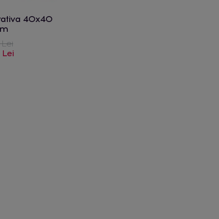
rativa 40x40
cm
 Lei
 Lei