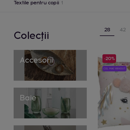
Textile pentru copii
1
28
42
Colecții
Accesorii
-20%
CEL MAI VÂNDUT
Baie