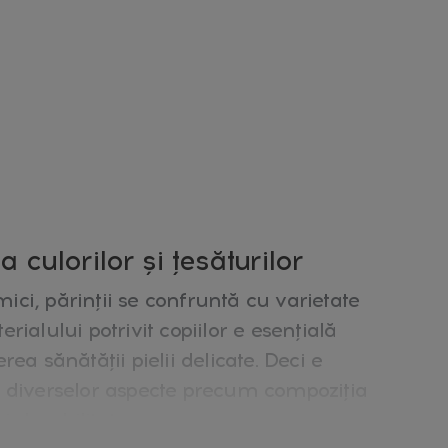
 culorilor și țesăturilor
mici, părinții se confruntă cu varietate
ialului potrivit copiilor e esențială
ea sănătății pielii delicate. Deci e
 diverselor aspecte precum compoziția
i durabilitatea.