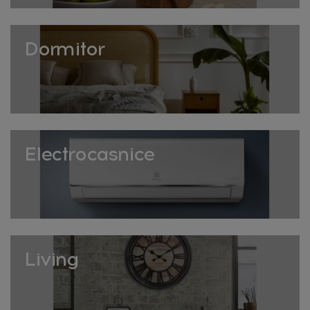
Cum alegi umplutura potrivită
Dormitor
Alege o umplutură ușor mai mare decât husa pentru un
aspect plin și voluminos al pernei decorative finale,
evitând un aspect turtit sau lipsit de volum.
Livrare rapidă în toată România. Descoperă colecția
completă de umpluturi pentru perne pe HomeVibes!
Reîmprospătarea umpluturilor
Electrocasnice
Scuturarea periodică a umpluturilor ajută la redistribuirea
materialului și prevenirea aglomerării în colțuri.
Expunerea ocazională la aer proaspăt, în zile uscate,
reîmprospătează umplutura fără a fi nevoie de spălare
completă.
Living
La HomeVibes găsești umpluturi de calitate, potrivite
pentru orice dimensiune de husă de pernă.