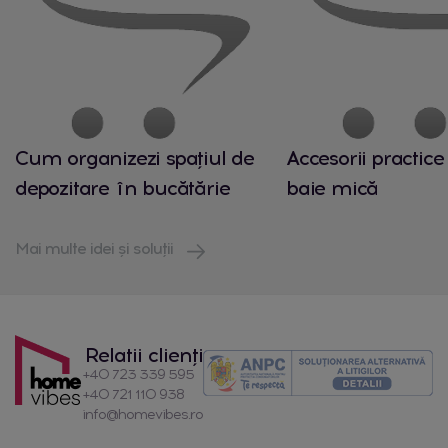
Cum organizezi spațiul de
Accesorii practice
depozitare în bucătărie
baie mică
Mai multe idei și soluții
Relatii clienți
+40 723 339 595
+40 721 110 938
info@homevibes.ro