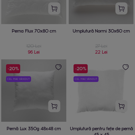
Perna Flux 70x80 cm
Umplutură Normi 30x60 cm
120 Lei
27 Lei
96 Lei
22 Lei
-20%
-20%
CEL MAI VÂNDUT
CEL MAI VÂNDUT
Pernă Lux 350g 48x48 cm
Umplutură pentru fețe de pernă
45 x 45