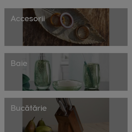
Oferă pernei un aspect voluminos și menținut, ideal
pentru perne decorative de living sau dormitor, care își
Accesorii
păstrează forma chiar și după utilizare îndelungată.
Umpluturi de diferite mărimi
Disponibile în dimensiuni standard, compatibile cu
majoritatea huselor de perne decorative de pe piață,
ușor de identificat mărimea potrivită.
Baie
Umpluturi ușor de întreținut
Materiale care își păstrează forma și structura după
spălări repetate, fără să se aglomereze sau să-și piardă
din volum.
Umpluturi hipoalergenice
Bucătărie
Pentru cei sensibili, colecția include și variante
hipoalergenice, potrivite pentru dormitoare unde
calitatea aerului contează.