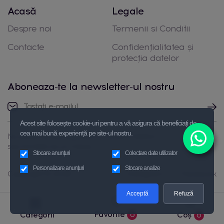
Acasă
Legale
Despre noi
Termenii si Conditii
Contacte
Confidențialitatea și
protecția datelor
Aboneaza-te la newsletter-ul nostru
Acest site folosește cookie-uri pentru a vă asigura că beneficiați de
cea mai bună experiență pe site-ul nostru.
Nu ezitați să luați legătura cu noi prin telefon
sau trimiteți-ne un mesaj
Stocare anunțuri
Colectare date utilizator
Personalizare anunțuri
Stocare analize
Copyright © 2026
Instagram
Facebook
Acceptă
Refuză
Favorite
Categorii
Coș
0
0