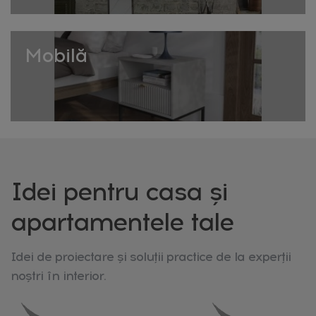
Calitatea umpluturii contează
Diferența dintre o pernă decorativă care arată bine luni
de zile și una care se turtește rapid stă adesea în
Mobilă
calitatea umpluturii alese. O umplutură densă, care
revine la forma inițială după compresie, oferă o investiție
mai durabilă pe termen lung.
La HomeVibes selectăm umpluturi care mențin volumul
și forma pernelor decorative pe o perioadă îndelungată
de utilizare.
Idei pentru casa și
apartamentele tale
Idei de proiectare și soluții practice de la experții
noștri în interior.