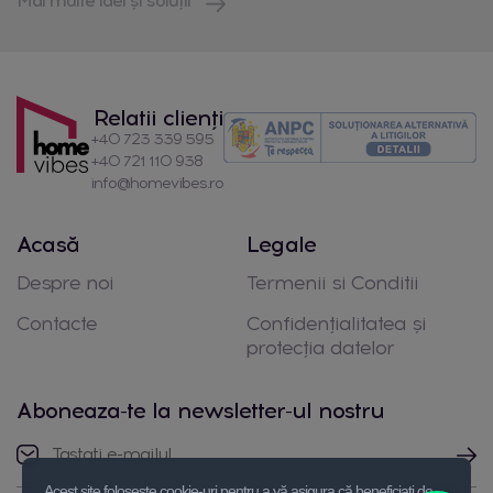
Mai multe idei și soluții
Relatii clienți
+40 723 339 595
+40 721 110 938
info@homevibes.ro
Acasă
Legale
Despre noi
Termenii si Conditii
Contacte
Confidențialitatea și
protecția datelor
Aboneaza-te la newsletter-ul nostru
Acest site folosește cookie-uri pentru a vă asigura că beneficiați de