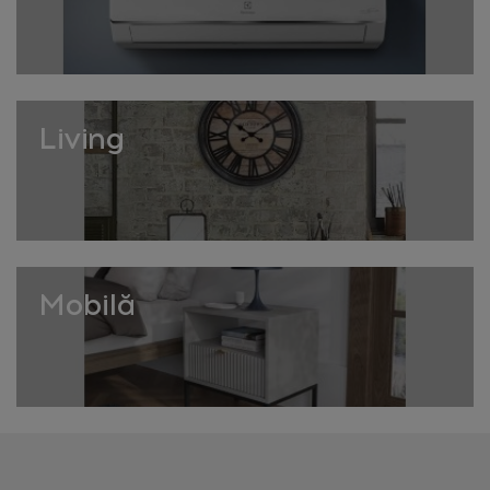
Menținerea igienei culcușului
Spălarea husei detașabile la fiecare 2-3 săptămâni
previne acumularea de păr, praf și alergeni. Aspirarea
periodică între spălări, folosind un accesoriu pentru
Living
textile, menține culcușul curat între utilizări complete.
La HomeVibes găsești culcușuri alese pentru confort și
durabilitate.
Importanța unui spațiu propriu
Un culcuș dedicat oferă animalului de companie un
Mobilă
sentiment de siguranță și un spațiu propriu în casă,
esențial pentru starea sa de bine generală. Plasarea
culcușului într-un loc liniștit, ferit de curenți de aer,
contribuie la calitatea odihnei animalului.
La HomeVibes colecția oferă modele potrivite pentru
orice temperament și mărime de animal.