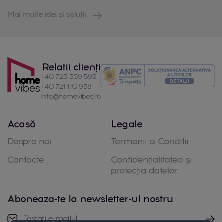
Mai multe idei și soluții
Relatii clienți
+40 723 339 595
+40 721 110 938
info@homevibes.ro
Acasă
Legale
Despre noi
Termenii si Conditii
Contacte
Confidențialitatea și
protecția datelor
Aboneaza-te la newsletter-ul nostru