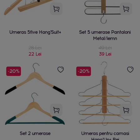
Umeras 5five Hang'Suit+
Set 5 umerase Pantaloni
Metal/lemn
28 Lei
49 Lei
22 Lei
39 Lei
-20%
-20%
Set 2 umerase
Umeras pentru camasi
Hang'Up+ Bej