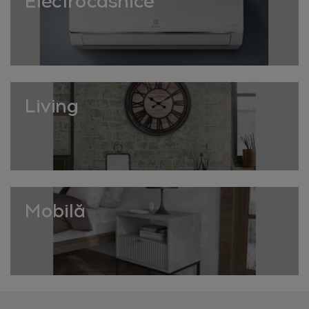
Electrocasnice
completă de umerașe pe HomeVibes!
Organizarea dulapului cu
umerașe potrivite
Un dulap organizat eficient folosește umerașe de același
Living
tip pentru un aspect vizual ordonat și pentru
maximizarea spațiului disponibil pe bară. Gruparea
hainelor pe categorii – cămăși, pantaloni, haine de
exterior – folosind tipul potrivit de umeraș pentru fiecare,
face găsirea rapidă a ținutelor mult mai ușoară
dimineața.
Mobilă
Colecția HomeVibes de umerașe oferă soluții pentru
orice tip de garderobă, de la cea minimalistă la cea
extinsă.