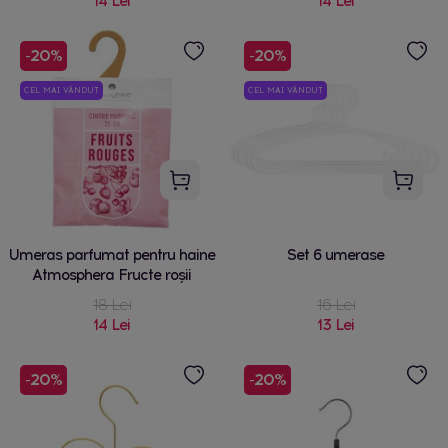
14 Lei
14 Lei
-20%
-20%
CEL MAI VÂNDUT
CEL MAI VÂNDUT
Umeras parfumat pentru haine
Set 6 umerase
Atmosphera Fructe roșii
18 Lei
16 Lei
14 Lei
13 Lei
-20%
-20%