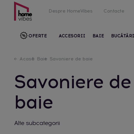
Despre HomeVibes
Contacte
OFERTE
ACCESORII
BAIE
BUCĂTĂR
Acasă
Baie
Savoniere de baie
Savoniere de
baie
Alte subcategorii