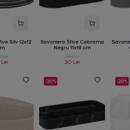
ive Silv 12x12
Savoniera 5five Colorama
Savoni
cm
Negru 11x19 cm
 Lei
38 Lei
 Lei
30 Lei
-20%
-20%