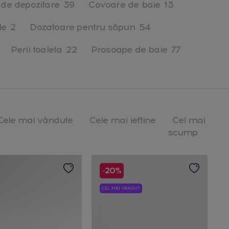
i de depozitare
39
Covoare de baie
13
le
2
Dozatoare pentru săpun
54
Perii toaleta
22
Prosoape de baie
77
Cele mai vândute
Cele mai ieftine
Cel mai
scump
-20%
CEL MAI VÂNDUT