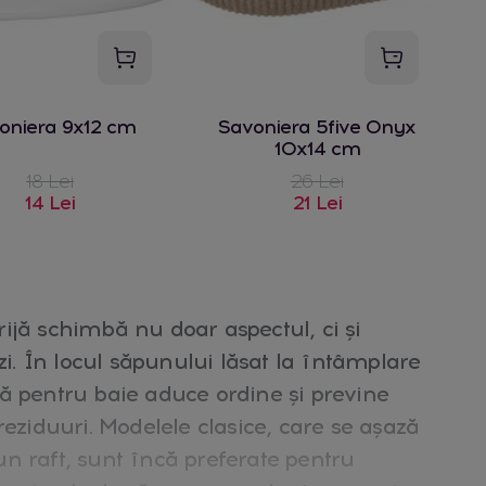
oniera 9x12 cm
Savoniera 5five Onyx
10x14 cm
18 Lei
26 Lei
14 Lei
21 Lei
ijă schimbă nu doar aspectul, ci și
zi. În locul săpunului lăsat la întâmplare
ă pentru baie aduce ordine și previne
reziduuri. Modelele clasice, care se așază
n raft, sunt încă preferate pentru