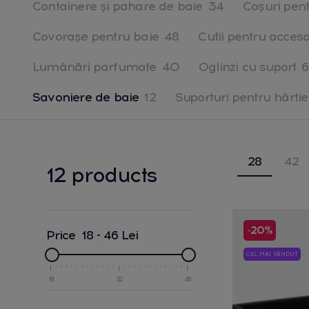
Containere și pahare de baie
34
Coșuri pen
Covoraşe pentru baie
48
Cutii pentru acceso
Lumânări parfumate
40
Oglinzi cu suport
6
Savoniere de baie
12
Suporturi pentru hârtie
28
42
12 products
-20%
Price
18
-
46
Lei
CEL MAI VÂNDUT
18
32
46