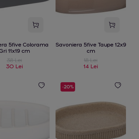
era 5five Colorama
Savoniera 5five Taupe 12x9
Gri 11x19 cm
cm
38 Lei
18 Lei
30 Lei
14 Lei
-20%