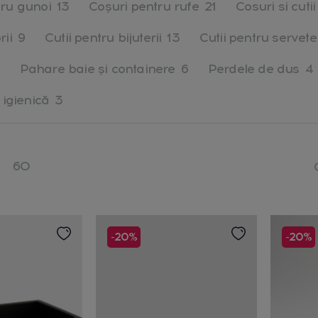
tru gunoi
13
Coșuri pentru rufe
21
Cosuri si cuti
rii
9
Cutii pentru bijuterii
13
Cutii pentru servete
Pahare baie și containere
6
Perdele de dus
4
 igienică
3
60
-20%
-20%