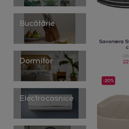
Bucătărie
Savoniera 5f
28
Dormitor
22
-20%
Electrocasnice