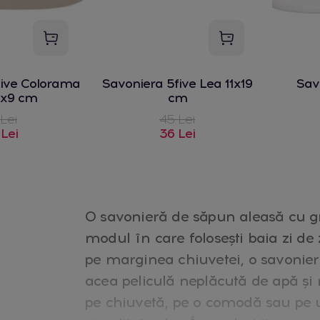
five Colorama
Savoniera 5five Lea 11x19
Sav
2x9 cm
cm
 Lei
45 Lei
 Lei
36 Lei
O savonieră de săpun aleasă cu gr
modul în care folosești baia zi de 
pe marginea chiuvetei, o savonier
acea peliculă neplăcută de apă și 
pe chiuvetă, pe o comodă sau pe u