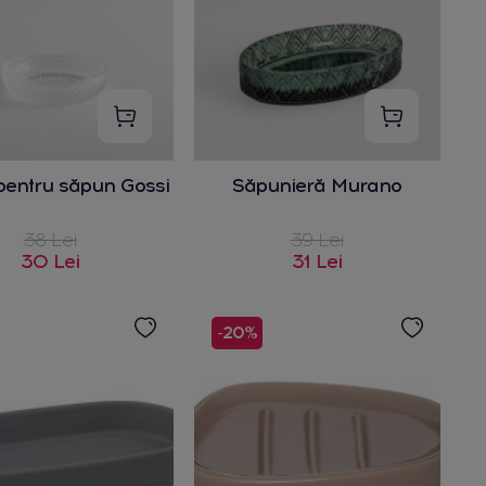
pentru săpun Gossi
Săpunieră Murano
38 Lei
39 Lei
30 Lei
31 Lei
-20%