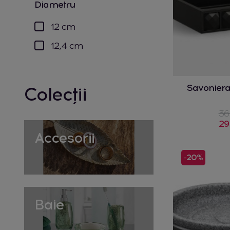
diametru
12 cm
12,4 cm
Savonier
Colecții
36
29
Accesorii
-20%
Baie