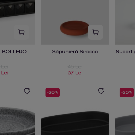
a BOLLERO
Săpunieră Sirocco
Suport 
 Lei
46 Lei
 Lei
37 Lei
-20%
-20%