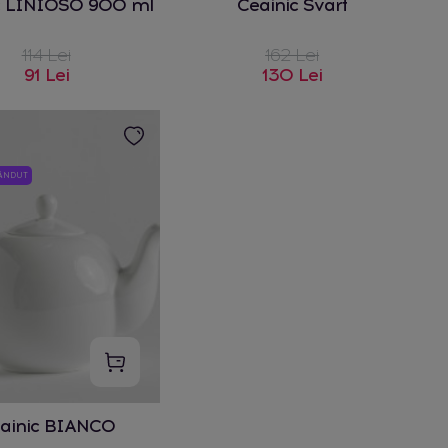
c LINIOSO 900 ml
Ceainic Svart
114 Lei
162 Lei
91 Lei
130 Lei
VÂNDUT
ainic BIANCO