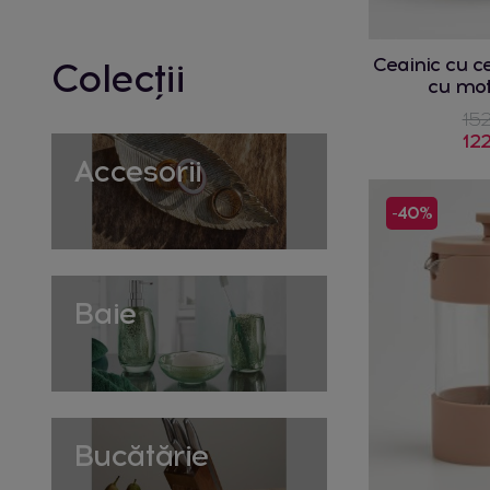
Ceainic cu c
Colecții
cu moti
152
122
Accesorii
-40%
Baie
Bucătărie