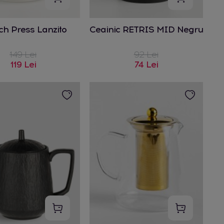
ch Press Lanzito
Ceainic RETRIS MID Negru
149 Lei
92 Lei
119 Lei
74 Lei