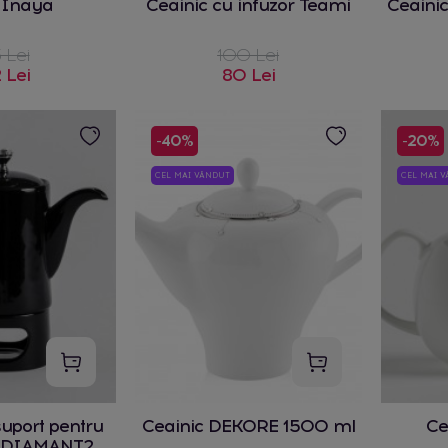
 Inaya
Ceainic cu infuzor Teami
Ceaini
 Lei
100 Lei
 Lei
80 Lei
-40%
-20%
CEL MAI VÂNDUT
CEL MAI 
suport pentru
Ceainic DEKORE 1500 ml
Ce
 DIAMANT2