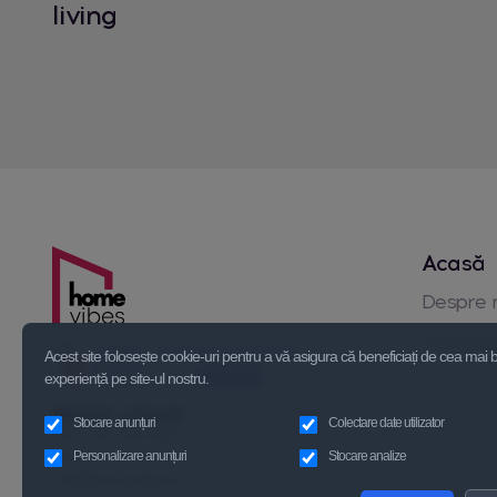
living
Acasă
Despre 
Contact
Acest site folosește cookie-uri pentru a vă asigura că beneficiați de cea mai
experiență pe site-ul nostru.
Relatii clienți
Stocare anunțuri
Colectare date utilizator
+40 723 339 595
Personalizare anunțuri
Stocare analize
+40 721 110 938
info@homevibes.ro