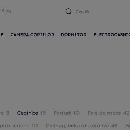
Blog
IE
CAMERA COPIILOR
DORMITOR
ELECTROCASNI
re
8
Ceainice
15
Farfurii
10
Fete de mese
42
ntru scaune
10
Platouri, boluri decorative
48
S