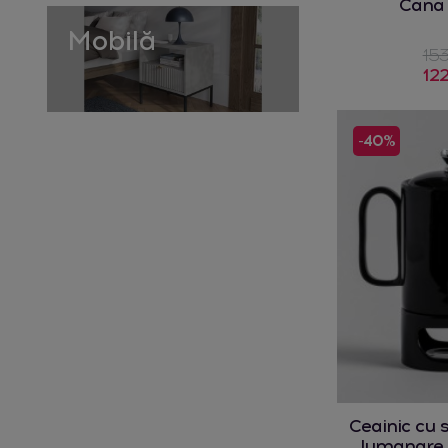
Cana
Mobilă
153
122
-40%
Ceainic cu 
lumanare