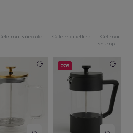
Cele mai vândute
Cele mai ieftine
Cel mai
scump
-20%