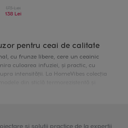
173 Lei
138 Lei
uzor pentru ceai de calitate
nal, cu frunze libere, cere un ceainic
ira culoarea infuziei, și practic, cu
upra intensității. La HomeVibes colecția
odele din sticlă termorezistentă și
ai.
ecție
tă
oiectare și soluții practice de la experții