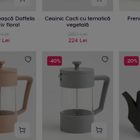
eașcă Daffelis
Ceainic Cacti cu tematică
Fren
v floral
vegetală
 Lei
280 Lei
 Lei
224 Lei
-40%
-20%