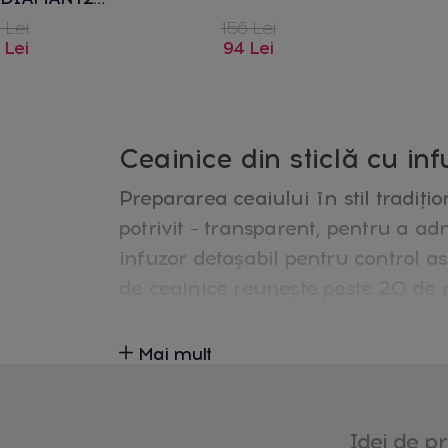
0 ml
 Lei
156 Lei
 Lei
94 Lei
Ceainice din sticlă cu inf
Prepararea ceaiului în stil tradițio
potrivit – transparent, pentru a adm
infuzor detașabil pentru control as
de ceainice reunește peste 20 de m
ceramică, pentru orice ritual de ce
Mai mult
Tipuri de ceainice din col
Ceainice din sticlă termorezisten
Idei de pr