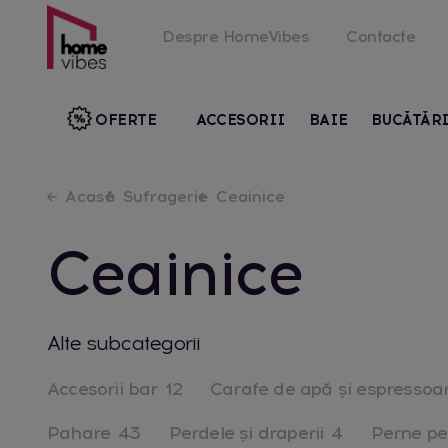
Despre HomeVibes
Contacte
OFERTE
ACCESORII
BAIE
BUCĂTĂR
Acasă
Sufragerie
Ceainice
Ceainice
Alte subcategorii
Accesorii bar
12
Carafe de apă și espressoa
Pahare
43
Perdele și draperii
4
Perne pe