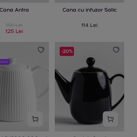
Cana Antra
Cana cu infuzor Satic
156 Lei
114 Lei
125 Lei
-20%
VÂNDUT