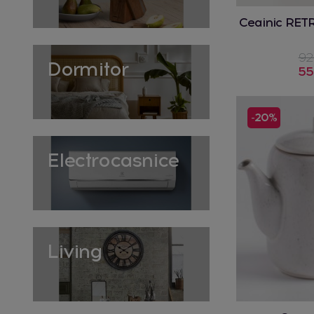
Ceainic RET
92
Dormitor
55
-20%
Electrocasnice
Living