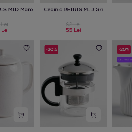
RIS MID Maro
Ceainic RETRIS MID Gri
 Lei
92 Lei
 Lei
55 Lei
-20%
-20%
CEL MAI 