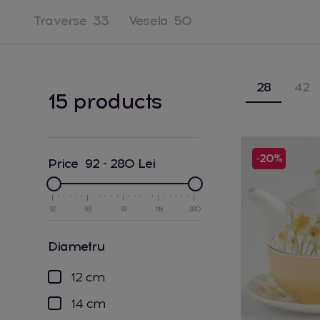
Traverse
33
Vesela
50
28
42
15 products
-20%
Price
92
-
280
Lei
92
93
99
118
280
diametru
12 cm
14 cm