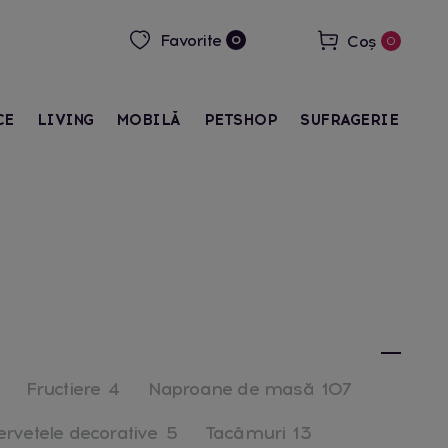
Favorite
Coș
0
0
CE
LIVING
MOBILĂ
PETSHOP
SUFRAGERIE
Fructiere
4
Naproane de masă
107
ervetele decorative
5
Tacâmuri
13