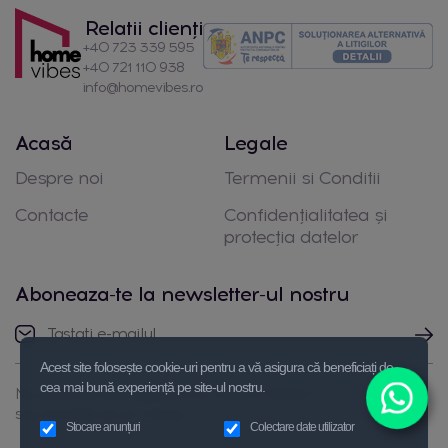
Relatii clienți
+40 723 339 595
+40 721 110 938
info@homevibes.ro
Acasă
Legale
Despre noi
Termenii si Conditii
Contacte
Confidențialitatea și
protecția datelor
Aboneaza-te la newsletter-ul nostru
Acest site folosește cookie-uri pentru a vă asigura că beneficiați de
cea mai bună experiență pe site-ul nostru.
Nu ezitați să luați legătura cu noi prin telefon
sau trimiteți-ne un mesaj
Stocare anunțuri
Colectare date utilizator