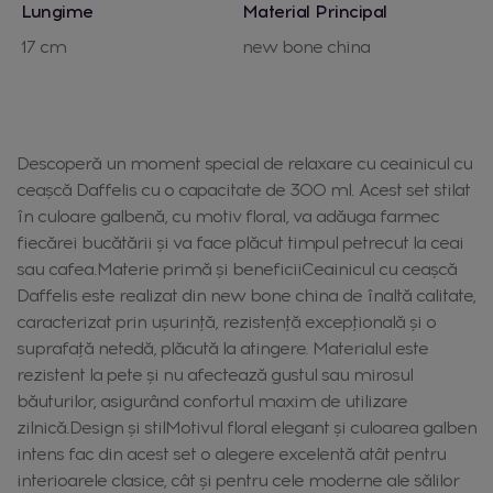
Lungime
Material Principal
17 cm
new bone china
Descoperă un moment special de relaxare cu ceainicul cu
ceașcă Daffelis cu o capacitate de 300 ml. Acest set stilat
în culoare galbenă, cu motiv floral, va adăuga farmec
fiecărei bucătării și va face plăcut timpul petrecut la ceai
sau cafea.Materie primă și beneficiiCeainicul cu ceașcă
Daffelis este realizat din new bone china de înaltă calitate,
caracterizat prin ușurință, rezistență excepțională și o
suprafață netedă, plăcută la atingere. Materialul este
rezistent la pete și nu afectează gustul sau mirosul
băuturilor, asigurând confortul maxim de utilizare
zilnică.Design și stilMotivul floral elegant și culoarea galben
intens fac din acest set o alegere excelentă atât pentru
interioarele clasice, cât și pentru cele moderne ale sălilor