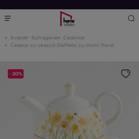
Acasă
Sufragerie
Ceainice
Ceainic cu ceașcă Daffelis cu motiv floral
- 20%