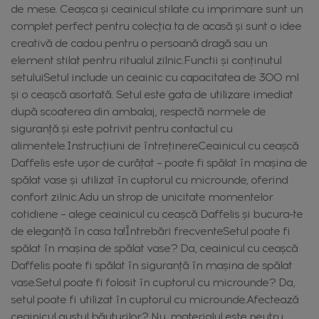
de mese. Ceașca și ceainicul stilate cu imprimare sunt un
complet perfect pentru colecția ta de acasă și sunt o idee
creativă de cadou pentru o persoană dragă sau un
element stilat pentru ritualul zilnic.Functii și conținutul
setuluiSetul include un ceainic cu capacitatea de 300 ml
și o ceașcă asortată. Setul este gata de utilizare imediat
după scoaterea din ambalaj, respectă normele de
siguranță și este potrivit pentru contactul cu
alimentele.Instrucțiuni de întreținereCeainicul cu ceașcă
Daffelis este ușor de curățat – poate fi spălat în mașina de
spălat vase și utilizat în cuptorul cu microunde, oferind
confort zilnic.Adu un strop de unicitate momentelor
cotidiene – alege ceainicul cu ceașcă Daffelis și bucura-te
de eleganță în casa ta!Întrebări frecventeSetul poate fi
spălat în mașina de spălat vase? Da, ceainicul cu ceașcă
Daffelis poate fi spălat în siguranță în mașina de spălat
vase.Setul poate fi folosit în cuptorul cu microunde? Da,
setul poate fi utilizat în cuptorul cu microunde.Afectează
ceainicul gustul băuturilor? Nu, materialul este neutru