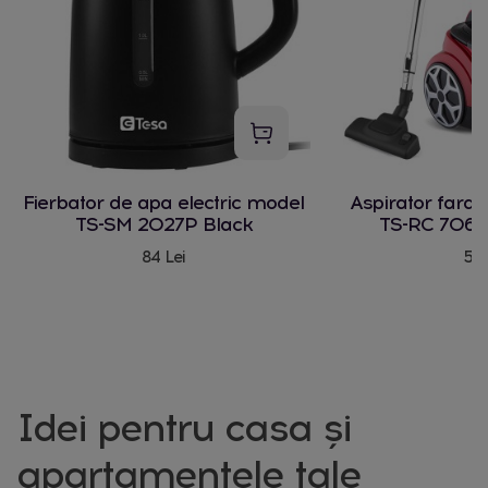
Fierbator de apa electric model
Aspirator fara
TS-SM 2027P Black
TS-RC 706 
84 Lei
580
Idei pentru casa și
apartamentele tale