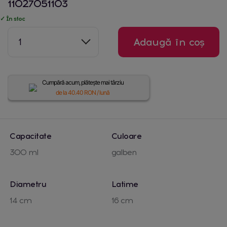
11027051103
✓ În stoc
1
Adaugă în coș
Cumpără acum, plătește mai târziu
de la
40.40
RON / lună
Capacitate
Culoare
300 ml
galben
Diametru
Latime
14 cm
16 cm