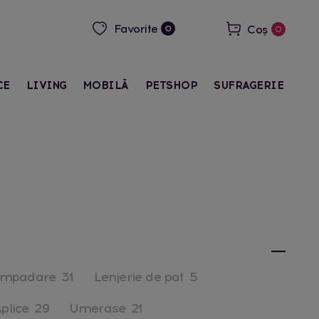
Favorite
Coș
0
0
CE
LIVING
MOBILĂ
PETSHOP
SUFRAGERIE
mpadare
31
Lenjerie de pat
5
Aplice
29
Umerase
21