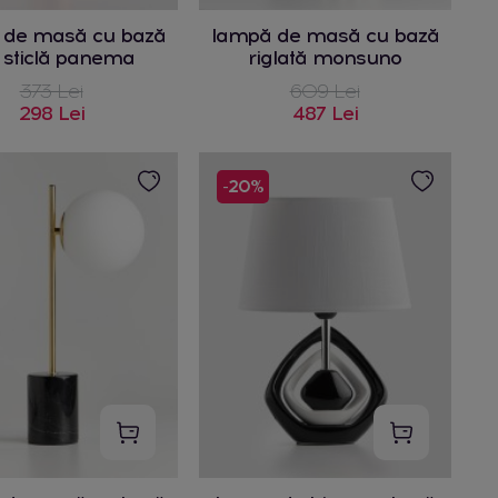
 de masă cu bază
lampă de masă cu bază
 sticlă panema
riglată monsuno
373 Lei
609 Lei
298 Lei
487 Lei
-20%