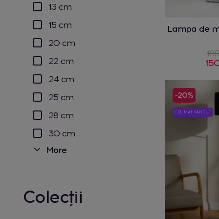
13 cm
15 cm
Lampa de ma
20 cm
188
22 cm
150
24 cm
-20%
25 cm
CEL MAI VÂNDUT
28 cm
30 cm
More
Colecții