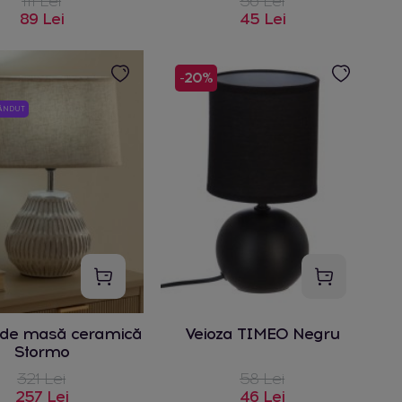
111 Lei
56 Lei
89 Lei
45 Lei
-20%
VÂNDUT
de masă ceramică
Veioza TIMEO Negru
Stormo
321 Lei
58 Lei
257 Lei
46 Lei