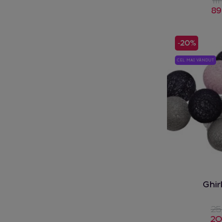
111
89
-20%
CEL MAI VÂNDUT
Ghir
25
20