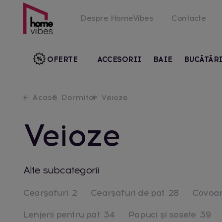
Despre HomeVibes
Contacte
OFERTE
ACCESORII
BAIE
BUCĂTĂR
Acasă
Dormitor
Veioze
Veioze
Alte subcategorii
Cearşafuri
2
Cearșafuri de pat
28
Covoa
Lenjerii pentru pat
34
Papuci și sosete
39