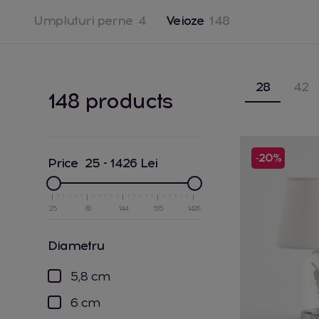
Umpluturi perne
4
Veioze
148
28
42
148 products
-20%
Price
25
-
1426
Lei
25
36
144
515
1426
diametru
5,8 cm
6 cm