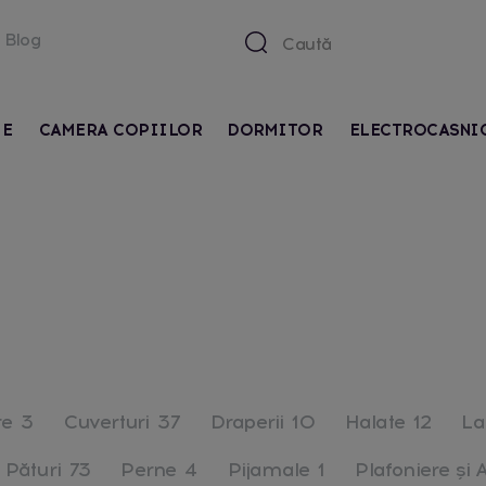
Blog
IE
CAMERA COPIILOR
DORMITOR
ELECTROCASNI
re
3
Cuverturi
37
Draperii
10
Halate
12
La
Pături
73
Perne
4
Pijamale
1
Plafoniere și 