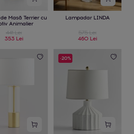
de Masă Terrier cu
Lampadar LINDA
tiv Animalier
441 Lei
575 Lei
353 Lei
460 Lei
-20%