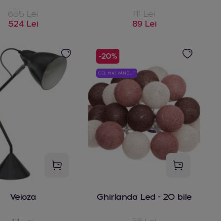
655 Lei
111 Lei
524 Lei
89 Lei
-20%
CEL MAI VÂNDUT
Veioza
Ghirlanda Led - 20 bile