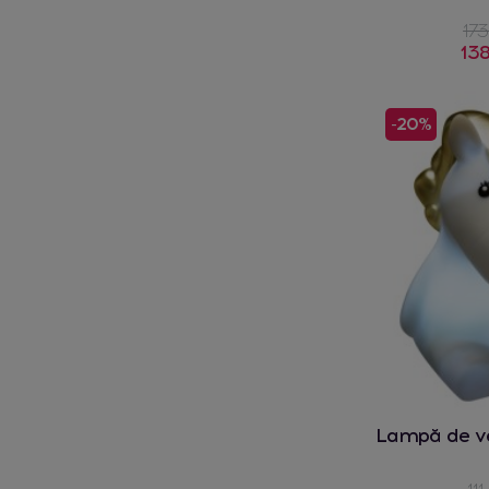
173
138
-20%
Lampă de v