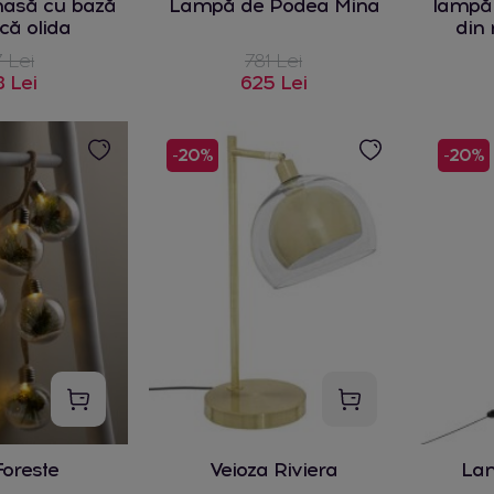
asă cu bază
Lampă de Podea Mina
lampă
că olida
din
 Lei
781 Lei
 Lei
625 Lei
-20%
-20%
Foreste
Veioza Riviera
Lam