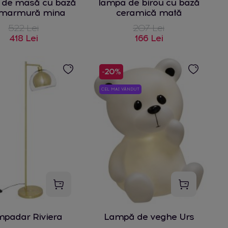
 de masă cu bază
lampa de birou cu bază
 marmură mina
ceramică mată
522 Lei
207 Lei
418 Lei
166 Lei
-20%
CEL MAI VÂNDUT
padar Riviera
Lampă de veghe Urs