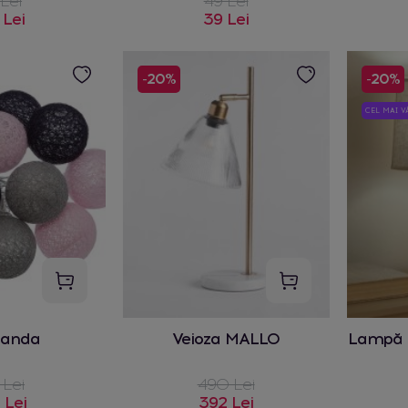
 Lei
49 Lei
 Lei
39 Lei
-20%
-20%
CEL MAI 
landa
Veioza MALLO
Lampă 
 Lei
490 Lei
 Lei
392 Lei