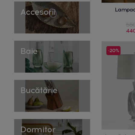
Lampad
Accesorii
550
440
Baie
-20%
Bucătărie
Dormitor