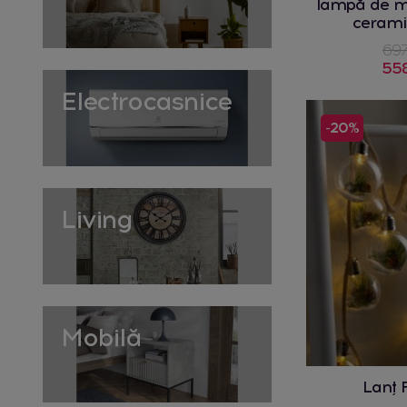
lampă de m
cerami
697
558
Electrocasnice
-20%
Living
Mobilă
Lanț 