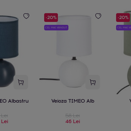
-20%
-20%
CEL MAI VÂNDUT
CEL MAI 
EO Albastru
Veioza TIMEO Alb
 Lei
58 Lei
 Lei
46 Lei