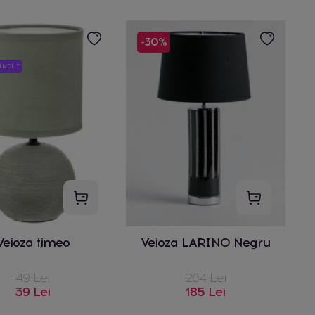
-30%
VÂNDUT
Veioza timeo
Veioza LARINO Negru
49 Lei
264 Lei
39 Lei
185 Lei