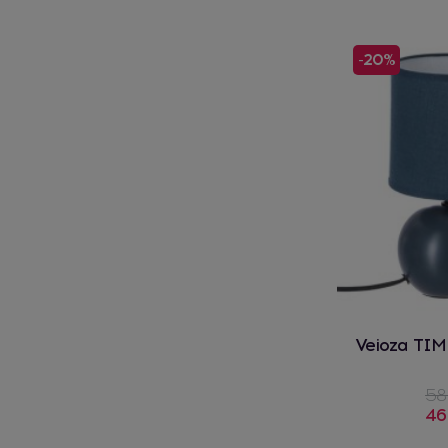
-20%
Veioza TIM
58
46