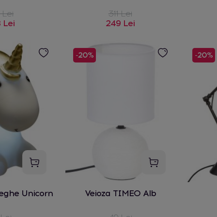
 Lei
311 Lei
 Lei
249 Lei
-20%
-20%
eghe Unicorn
Veioza TIMEO Alb