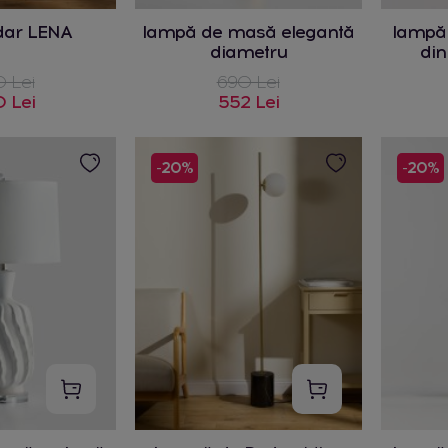
ar LENA
lampă de masă elegantă
lampă
diametru
din
 Lei
690 Lei
 Lei
552 Lei
-20%
-20%