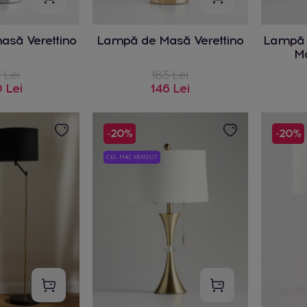
să Verettino
Lampă de Masă Verettino
Lampă 
Mo
 Lei
183 Lei
 Lei
146 Lei
-20%
-20%
CEL MAI VÂNDUT