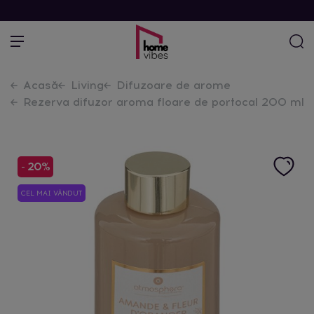
Acasă
Living
Difuzoare de arome
Rezerva difuzor aroma floare de portocal 200 ml
- 20%
CEL MAI VÂNDUT