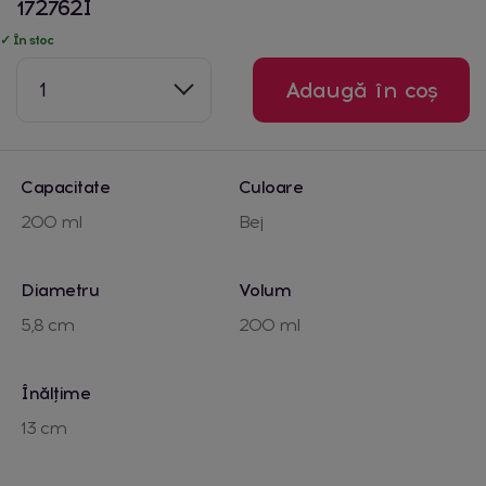
172762I
✓ În stoc
1
Adaugă în coș
Capacitate
Culoare
200 ml
Bej
Diametru
Volum
5,8 cm
200 ml
Înălțime
13 cm