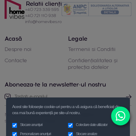
Relatii clienți
+40 723 339 595
+40 721 110 938
info@homevibes.ro
Acasă
Legale
Despre noi
Termenii si Conditii
Contacte
Confidențialitatea și
protecția datelor
Aboneaza-te la newsletter-ul nostru
Acest site folosește cookie-uri pentru a vă asigura că beneficiați de
cea mai bună experiență pe site-ul nostru.
Nu ezitați să luați legătura cu noi prin telefon
sau trimiteți-ne un mesaj
Stocare anunțuri
Colectare date utilizator
Personalizare anunțuri
Stocare analize