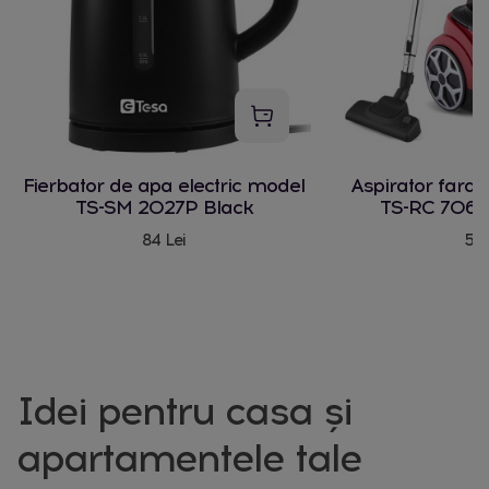
Fierbator de apa electric model
Aspirator fara
TS-SM 2027P Black
TS-RC 706 
84 Lei
580
Idei pentru casa și
apartamentele tale