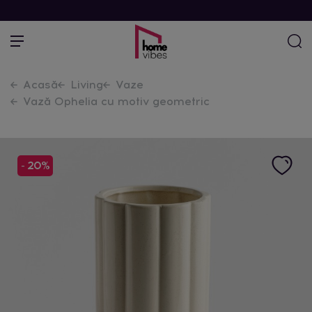
Acasă
Living
Vaze
Vază Ophelia cu motiv geometric
- 20%