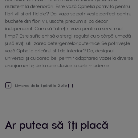
rezistent la deteriorări. Este vază Ophelia potrivită pentru
flori vii și artificiale? Da, vaza se potrivește perfect pentru
buchete din flori vii, uscate, precum și ca decor
independent. Cum să întrețin vaza pentru a servi mult
timp? Este suficient să o ștergi regulat cu o cârpă umedă
și să eviți utilizarea detergentelor puternice. Se potrivește
vază Ophelia oricărui stil de interior? Da, designul
universal și culoarea bej permit adaptarea vazei la diverse
aranjamente, de la cele clasice la cele moderne.
Livrarea de la 1 până la 2 zile
Ar putea să îți placă