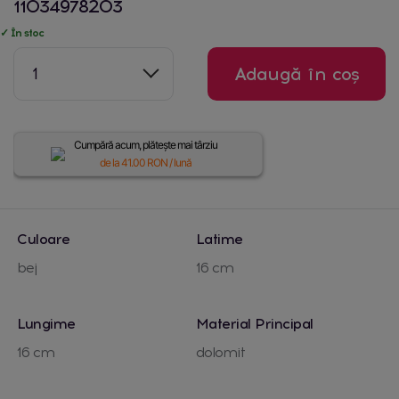
11034978203
✓ În stoc
1
Adaugă în coș
Cumpără acum, plătește mai târziu
de la
41.00
RON / lună
Culoare
Latime
bej
16 cm
Lungime
Material Principal
16 cm
dolomit