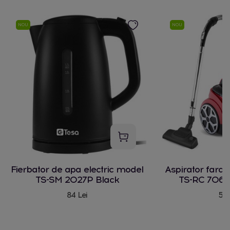
NOU
NOU
Fierbator de apa electric model
Aspirator fara
TS-SM 2027P Black
TS-RC 706 
84 Lei
580