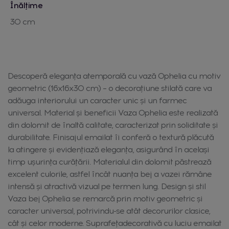
Înălțime
30 cm
Descoperă eleganța atemporală cu vază Ophelia cu motiv
geometric (16x16x30 cm) – o decorațiune stilată care va
adăuga interiorului un caracter unic și un farmec
universal. Material și beneficii Vaza Ophelia este realizată
din dolomit de înaltă calitate, caracterizat prin soliditate și
durabilitate. Finisajul emailat îi conferă o textură plăcută
la atingere și evidențiază eleganța, asigurând în același
timp ușurința curățării. Materialul din dolomit păstrează
excelent culorile, astfel încât nuanța bej a vazei rămâne
intensă și atractivă vizual pe termen lung. Design și stil
Vaza bej Ophelia se remarcă prin motiv geometric și
caracter universal, potrivindu-se atât decorurilor clasice,
cât și celor moderne. Suprafețadecorativă cu luciu emailat