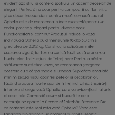
evidențiază stilul și conferă spațiului un accent deosebit de
elegant. Perfectă nu doar pentru compoziții cu flori vii, ci
și ca decor independent pentru masă, comodă sau raft.
Ophelia este, de asemenea, o idee excelentă pentru un
cadou practic și elegant pentru diverse ocazii.
Funcționalități și conținut Produsul include: o vază
individuală Ophelia cu dimensiunile 16x16x30 cm și
greutatea de 2,212 kg. Construcția solidă permite
asezarea sigură, iar forma conică facilitează aranajrea
buchetelor. Instrucțiuni de întreținere Pentru a păstra
strălucirea și estetica vazei, se recomandă ștergerea
acesteia cu o cârpă moale și umedă. Suprafața emailată
minimizează riscul apariției petelor și decolorărilor,
făcând produsul foarte ușor de întreținut zilnic. Inspiră-ți
interiorul și alege vază Ophelia, care va evidenția stilul unic
al casei tale. Comandă acum și bucură-te de o
decorațiune aparte în fiecare zi! Întrebări frecvente Din
ce material este realizată vază Ophelia? Vaza este
fabricată din dolomit, un material durabil și estetic,