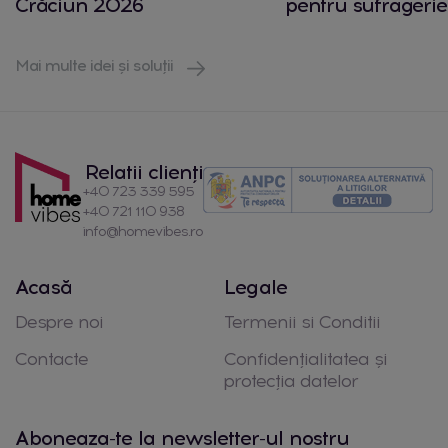
Crăciun 2026
pentru sufragerie
Mai multe idei și soluții
Relatii clienți
+40 723 339 595
+40 721 110 938
info@homevibes.ro
Acasă
Legale
Despre noi
Termenii si Conditii
Contacte
Confidențialitatea și
protecția datelor
Aboneaza-te la newsletter-ul nostru