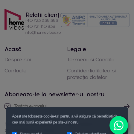
Relatii clienți
+40 723 339 595
+40 721 110 938
info@homevibes.ro
Acasă
Legale
Despre noi
Termenii si Conditii
Contacte
Confidențialitatea și
protecția datelor
Aboneaza-te la newsletter-ul nostru
Acest site folosește cookie-uri pentru a vă asigura că beneficiați de
cea mai bună experiență pe site-ul nostru.
Nu ezitați să luați legătura cu noi prin telefon
sau trimiteți-ne un mesaj