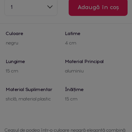
1
Adaugă în coș
Culoare
Latime
negru
4 cm
Lungime
Material Principal
15 cm
aluminiu
Material Suplimentar
Înălțime
sticlă, material plastic
15 cm
Ceasul de podea într-o culoare neagră elegantă combină