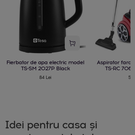
Fierbator de apa electric model
Aspirator fara
TS-SM 2027P Black
TS-RC 706 
84 Lei
580
Idei pentru casa și