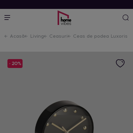
Acasă
Living
Ceasuri
Ceas de podea Luxoris
- 20%