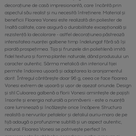
decorațiune de casă impresionantă, care încântă prin
aspectul său realist și nu necesită întreținere. Material și
beneficii Floarea Vonesi este realizată din poliester de
înaltă calitate, care asigură o durabilitate excepțională și
rezistență la decolorare - astfel decorațiunea păstrează
intensitatea nuanței galbene timp îndelungat fără să își
piardă prospețimea. Tija și frunzele din polietilenă imită
fidel textura și forma plantei naturale, dând produsului un
caracter autentic. Sârma metalică din interiorul tijei
permite îndoirea ușoară și adaptarea la aranjamentul
dorit. Întregul cântărește doar 96 g, ceea ce face floarea
Vonesi extrem de ușoară și ușor de așezat oriunde. Design
și stil Culoarea galbenă a florii Vonesi amintește de pajiști
însorite și energia naturală a primăverii - este o nuanță
care luminează și încălzește orice încăpere. Structura
realistă a nervurilor petalelor și detaliul auriu-maro de pe
tijă adaugă o profunzime subtilă și un aspect autentic,
natural. Floarea Vonesi se potrivește perfect în