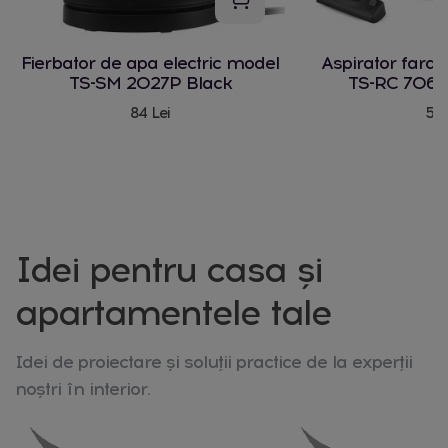
Fierbator de apa electric model
Aspirator fara
TS-SM 2027P Black
TS-RC 706 
84 Lei
580
Idei pentru casa și
apartamentele tale
Idei de proiectare și soluții practice de la experții
noștri în interior.