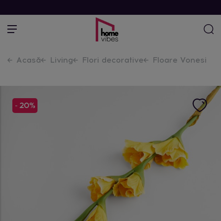
Acasă
Living
Flori decorative
Floare Vonesi
- 20%