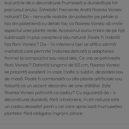
bucură-te de o decorațiune frumoasă și durabilă pe tot
parcursul anului. Întrebări frecvente Arată floarea Vonesi
natural? Da – nervurile realiste din poliester pe petale și
tija din polietilenă cu detalii fac ca floarea Vonesi să imite
aspectul unei plante reale. Accesoriul auriu-maro de pe tijă
subliniază în plus caracterul său natural. Poate fi îndoită
tija florii Vonesi? Da – în interiorul tijei se află o sârmă
metalică care permite îndoirea delicată și adaptarea
formei la compoziția sau vasul ales. Ce vas se potrivește
florii Vonesi? Datorită lungimii de 83 cm, floarea Vonesi
se prezintă excelent în vaze înalte și subțiri, de podea sau
de masă. Poate fi combinată cu alte plante artificiale sau
folosită ca un accent decorativ de sine stătător. Este
floarea Vonesi potrivită ca cadou? Cu siguranță da – o
decorațiune durabilă, fără întreținere, în stil natural este
un cadou deosebit pentru cei care apreciază frumusețea
plantelor fără obligația îngrijirii zilnice.