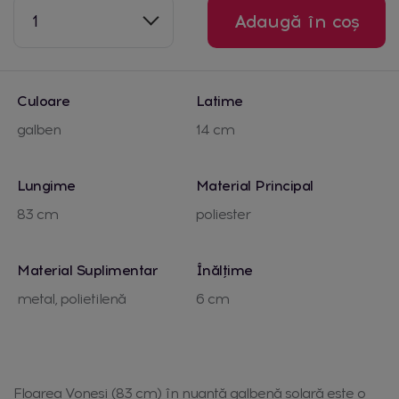
1
Adaugă în coș
Culoare
Latime
galben
14 cm
Lungime
Material Principal
83 cm
poliester
Material Suplimentar
Înălțime
metal, polietilenă
6 cm
Floarea Vonesi (83 cm) în nuanță galbenă solară este o