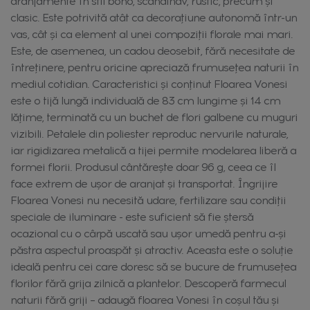
aranjamente în stil boho, scandinav, rustic, precum și
clasic. Este potrivită atât ca decorațiune autonomă într-un
vas, cât și ca element al unei compoziții florale mai mari.
Este, de asemenea, un cadou deosebit, fără necesitate de
întreținere, pentru oricine apreciază frumusețea naturii în
mediul cotidian. Caracteristici și conținut Floarea Vonesi
este o tijă lungă individuală de 83 cm lungime și 14 cm
lățime, terminată cu un buchet de flori galbene cu muguri
vizibili. Petalele din poliester reproduc nervurile naturale,
iar rigidizarea metalică a tijei permite modelarea liberă a
formei florii. Produsul cântărește doar 96 g, ceea ce îl
face extrem de ușor de aranjat și transportat. Îngrijire
Floarea Vonesi nu necesită udare, fertilizare sau condiții
speciale de iluminare - este suficient să fie ștersă
ocazional cu o cârpă uscată sau ușor umedă pentru a-și
păstra aspectul proaspăt și atractiv. Aceasta este o soluție
ideală pentru cei care doresc să se bucure de frumusețea
florilor fără grija zilnică a plantelor. Descoperă farmecul
naturii fără griji – adaugă floarea Vonesi în coșul tău și