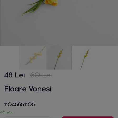
48 Lei
60 Lei
Floare Vonesi
11045651105
✓ În stoc