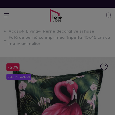
Acasă
Living
Perne decorative și huse
Față de pernă cu imprimeu Tripetta 45x45 cm cu
motiv animalier
- 20%
CEL MAI VÂNDUT