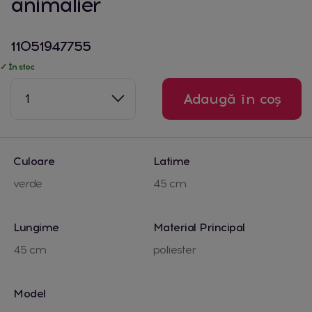
animalier
11051947755
✓ În stoc
1
Adaugă în coș
Culoare
Latime
verde
45 cm
Lungime
Material Principal
45 cm
poliester
Model