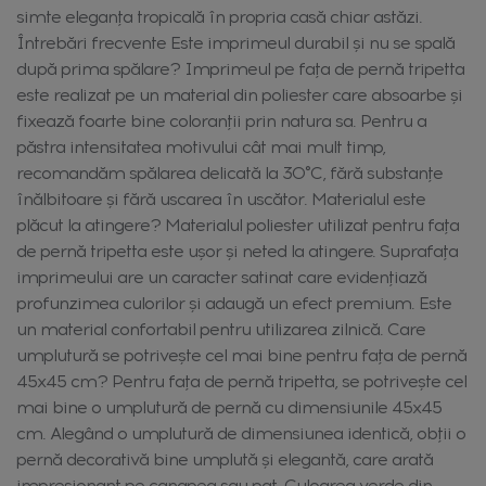
simte eleganța tropicală în propria casă chiar astăzi.
Întrebări frecvente Este imprimeul durabil și nu se spală
după prima spălare? Imprimeul pe fața de pernă tripetta
este realizat pe un material din poliester care absoarbe și
fixează foarte bine coloranții prin natura sa. Pentru a
păstra intensitatea motivului cât mai mult timp,
recomandăm spălarea delicată la 30°C, fără substanțe
înălbitoare și fără uscarea în uscător. Materialul este
plăcut la atingere? Materialul poliester utilizat pentru fața
de pernă tripetta este ușor și neted la atingere. Suprafața
imprimeului are un caracter satinat care evidențiază
profunzimea culorilor și adaugă un efect premium. Este
un material confortabil pentru utilizarea zilnică. Care
umplutură se potrivește cel mai bine pentru fața de pernă
45x45 cm? Pentru fața de pernă tripetta, se potrivește cel
mai bine o umplutură de pernă cu dimensiunile 45x45
cm. Alegând o umplutură de dimensiunea identică, obții o
pernă decorativă bine umplută și elegantă, care arată
impresionant pe canapea sau pat. Culoarea verde din