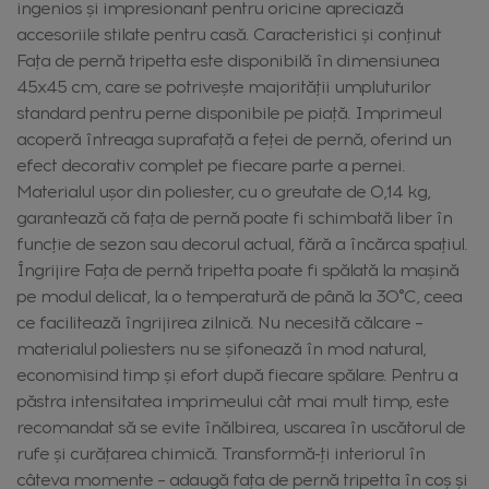
ingenios și impresionant pentru oricine apreciază
accesoriile stilate pentru casă. Caracteristici și conținut
Fața de pernă tripetta este disponibilă în dimensiunea
45x45 cm, care se potrivește majorității umpluturilor
standard pentru perne disponibile pe piață. Imprimeul
acoperă întreaga suprafață a feței de pernă, oferind un
efect decorativ complet pe fiecare parte a pernei.
Materialul ușor din poliester, cu o greutate de 0,14 kg,
garantează că fața de pernă poate fi schimbată liber în
funcție de sezon sau decorul actual, fără a încărca spațiul.
Îngrijire Fața de pernă tripetta poate fi spălată la mașină
pe modul delicat, la o temperatură de până la 30°C, ceea
ce facilitează îngrijirea zilnică. Nu necesită călcare –
materialul poliesters nu se șifonează în mod natural,
economisind timp și efort după fiecare spălare. Pentru a
păstra intensitatea imprimeului cât mai mult timp, este
recomandat să se evite înălbirea, uscarea în uscătorul de
rufe și curățarea chimică. Transformă-ți interiorul în
câteva momente – adaugă fața de pernă tripetta în coș și