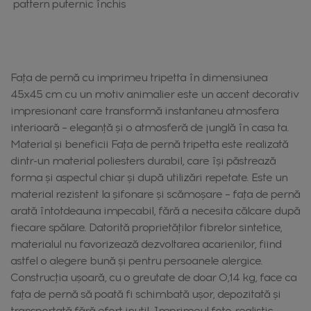
pattern puternic închis
Fața de pernă cu imprimeu tripetta în dimensiunea
45x45 cm cu un motiv animalier este un accent decorativ
impresionant care transformă instantaneu atmosfera
interioară – eleganță și o atmosferă de junglă în casa ta.
Material și beneficii Fața de pernă tripetta este realizată
dintr-un material poliesters durabil, care își păstrează
forma și aspectul chiar și după utilizări repetate. Este un
material rezistent la șifonare și scămoșare – fața de pernă
arată întotdeauna impecabil, fără a necesita călcare după
fiecare spălare. Datorită proprietăților fibrelor sintetice,
materialul nu favorizează dezvoltarea acarienilor, fiind
astfel o alegere bună și pentru persoanele alergice.
Construcția ușoară, cu o greutate de doar 0,14 kg, face ca
fața de pernă să poată fi schimbată ușor, depozitată și
transportată fără efort inutil. Imprimeul foto-realistic