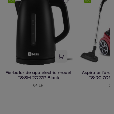
NOU
NOU
Fierbator de apa electric model
Aspirator fara
TS-SM 2027P Black
TS-RC 706 
84 Lei
580