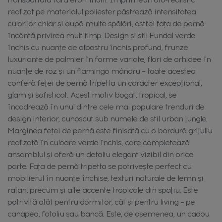
realizat pe materialul poliester păstrează intensitatea
culorilor chiar și după multe spălări, astfel fața de pernă
încântă privirea mult timp. Design și stil Fundal verde
închis cu nuanțe de albastru închis profund, frunze
luxuriante de palmier în forme variate, flori de orhidee în
nuanțe de roz și un flamingo mândru – toate acestea
conferă feței de pernă tripetta un caracter excepțional,
glam și sofisticat. Acest motiv bogat, tropical, se
încadrează în unul dintre cele mai populare trenduri de
design interior, cunoscut sub numele de stil urban jungle.
Marginea feței de pernă este finisată cu o bordură grijuliu
realizată în culoare verde închis, care completează
ansamblul și oferă un detaliu elegant vizibil din orice
parte. Fața de pernă tripetta se potrivește perfect cu
mobilierul în nuanțe închise, texturi naturale de lemn și
ratan, precum și alte accente tropicale din spațiu. Este
potrivită atât pentru dormitor, cât și pentru living – pe
canapea, fotoliu sau bancă. Este, de asemenea, un cadou