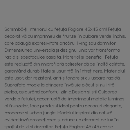
Schimbă-ți interiorul cu fețuța Foglare 45x45 cm! Fețuță
decorativă cu imprimeu de frunze în culoare verde închis,
care adaugă expresivitate oricărui living sau dormitor.
Dimensiunea universală și designul unic vor transforma
rapid și spectaculos casa ta. Material și beneficii Fețuța
este realizată din microfibră poliesterică de înaltă calitate,
garantând durabilitate și ușurință în întreținere. Materialul
este ușor, dar rezistent, anti-șifonare și cu uscare rapidă.
Suprafața moale la atingere învăluie plăcut și nu irită
pielea, asigurând confortul zilnic.Design și stil Culoarea
verde a fețuței, accentuată de imprimeul metalic luminos
al frunzelor, face produsul ideal pentru decoruri elegante,
moderne și urban jungle. Modelul inspirat din natură
evidențiază prospețimea și aduce un element de lux în
spațiul de zi și dormitor. Fețuța Foglare 45x45 cm se