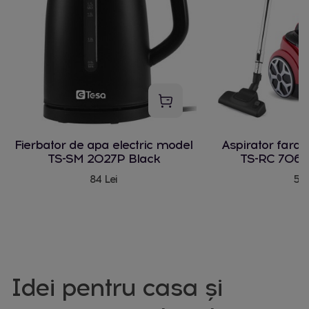
Fierbator de apa electric model
Aspirator fara
TS-SM 2027P Black
TS-RC 706 
84 Lei
580
Idei pentru casa și