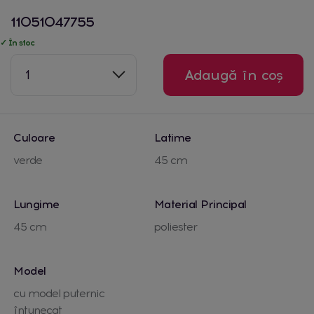
11051047755
✓ În stoc
1
Adaugă în coș
Culoare
Latime
verde
45 cm
Lungime
Material Principal
45 cm
poliester
Model
cu model puternic
întunecat