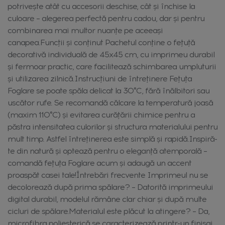
potrivește atât cu accesorii deschise, cât și închise la
culoare – alegerea perfectă pentru cadou, dar și pentru
combinarea mai multor nuanțe pe aceeași
canapea.Funcții și conținut Pachetul conține o fețuță
decorativă individuală de 45x45 cm, cu imprimeu durabil
și fermoar practic, care facilitează schimbarea umpluturii
și utilizarea zilnică.Instrucțiuni de întreținere Fețuța
Foglare se poate spăla delicat la 30°C, fără înălbitori sau
uscător rufe. Se recomandă călcare la temperatură joasă
(maxim 110°C) și evitarea curățării chimice pentru a
păstra intensitatea culorilor și structura materialului pentru
mult timp. Astfel întreținerea este simplă și rapidă.Inspiră-
te din natură și optează pentru o eleganță atemporală –
comandă fețuța Foglare acum și adaugă un accent
proaspăt casei tale!Întrebări frecvente Imprimeul nu se
decolorează după prima spălare? – Datorită imprimeului
digital durabil, modelul rămâne clar chiar și după multe
cicluri de spălare.Materialul este plăcut la atingere? – Da,
microfibra poliesterică se caracterizează printr-un finisaj