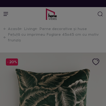
Acasă
Living
Perne decorative și huse
Fețuță cu imprimeu Foglare 45x45 cm cu motiv
frunziș
- 20%