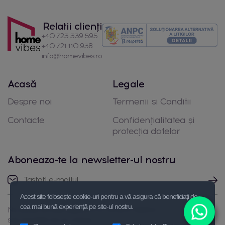
Relatii clienți
+40 723 339 595
+40 721 110 938
info@homevibes.ro
Acasă
Legale
Despre noi
Termenii si Conditii
Contacte
Confidențialitatea și
protecția datelor
Aboneaza-te la newsletter-ul nostru
Acest site folosește cookie-uri pentru a vă asigura că beneficiați de
cea mai bună experiență pe site-ul nostru.
Nu ezitați să luați legătura cu noi prin telefon
sau trimiteți-ne un mesaj