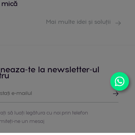
mică
Mai multe idei și soluții
neaza-te la newsletter-ul
tru
ați să luați legătura cu noi prin telefon
imiteți-ne un mesaj