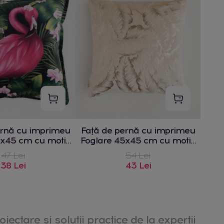
ernă cu imprimeu
Față de pernă cu imprimeu
5x45 cm cu motiv
Foglare 45x45 cm cu motiv
nimalier
frunze
47 Lei
54 Lei
38 Lei
43 Lei
oiectare și soluții practice de la experții