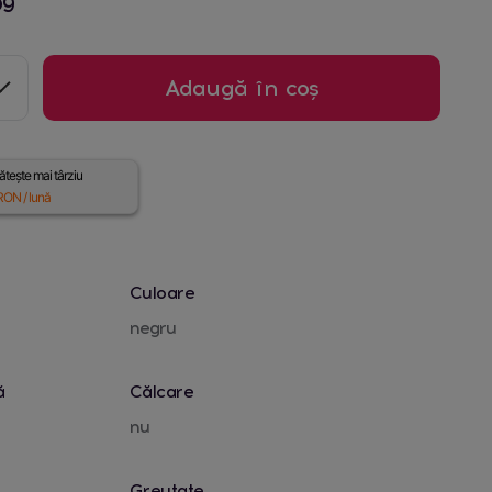
09
Adaugă în coș
tește mai târziu
ON / lună
Culoare
negru
ă
Călcare
nu
Greutate