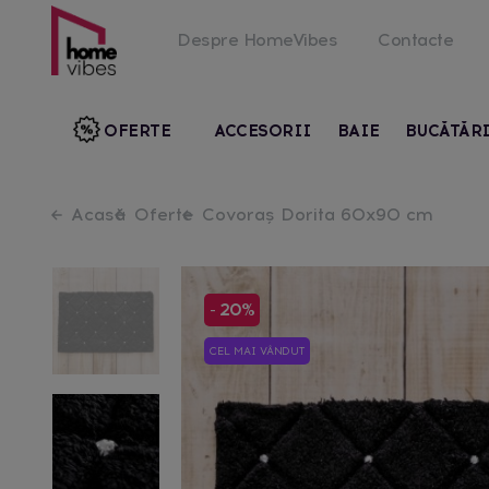
Despre HomeVibes
Contacte
OFERTE
ACCESORII
BAIE
BUCĂTĂR
Acasă
Oferte
Covoraș Dorita 60x90 cm
- 20%
CEL MAI VÂNDUT