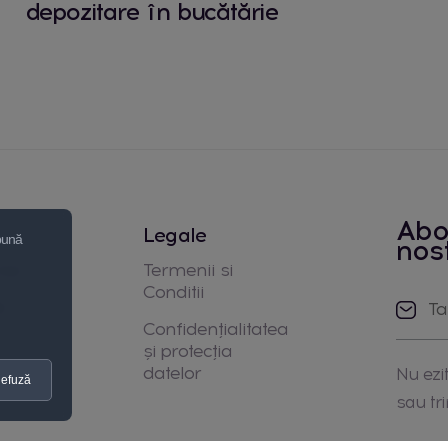
depozitare în bucătărie
Abo
Legale
 bună
nos
noi
Termenii si
Conditii
e
Confidențialitatea
și protecția
datelor
Nu ezit
efuză
sau tr