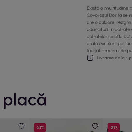
Există o multitudine 
Covorașul Dorita se r
are o culoare neagră 
adâncituri în pătrate
pătratelor se află bu
arată excelent pe fun
tapițat modern. Se po
Livrarea de la 1 p
 placă
-21%
-21%