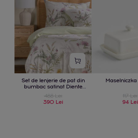
Set de lenjerie de pat din
Maselniczka
bumbac satinat Diente
200x220 cm cu 2 fețe de
488 Lei
117 Lei
pernă 70x80
390 Lei
94 Lei