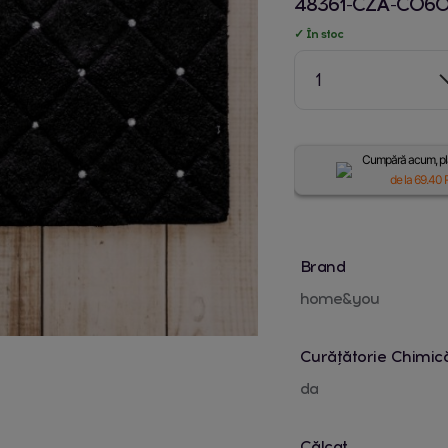
48361-CZA-C06
✓ În stoc
1
Cumpără acum, plă
de la
69.40
R
Brand
home&you
Curățătorie Chimic
da
Călcat