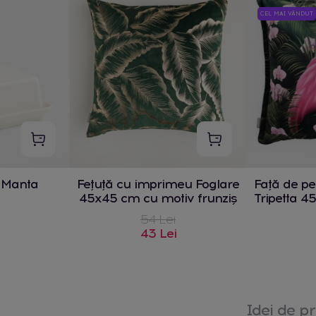
CEL MAI VÂNDUT
 Manta
Fețuță cu imprimeu Foglare
Față de p
45x45 cm cu motiv frunziș
Tripetta 4
a
54 Lei
43 Lei
Idei de pr