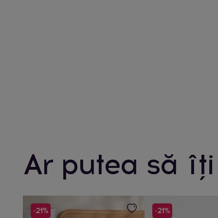
Ar putea să îți
-21%
-21%