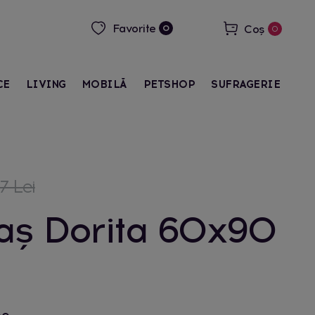
Favorite
Coș
0
0
CE
LIVING
MOBILĂ
PETSHOP
SUFRAGERIE
7 Lei
aș Dorita 60x90