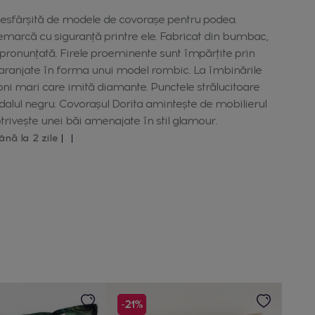
nesfârșită de modele de covorașe pentru podea.
emarcă cu siguranță printre ele. Fabricat din bumbac,
pronunțată. Firele proeminente sunt împărțite prin
 aranjate în forma unui model rombic. La îmbinările
toni mari care imită diamante. Punctele strălucitoare
dalul negru. Covorașul Dorita amintește de mobilierul
trivește unei băi amenajate în stil glamour.
ână la 2 zile
-21%