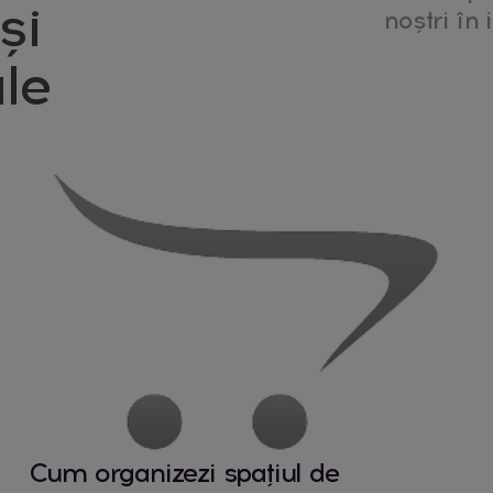
și
noștri în i
le
Cum organizezi spațiul de