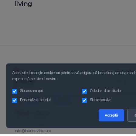
living
Acasă
Acest site folosește cookie-uri pentru a vă asigura că beneficiați de cea mai
experiență pe site-ul nostru.
Despre 
Stocare anunțuri
Colectare date utilizator
Contact
Personalizare anunțuri
Stocare analize
Relatii clienți
Acceptă
R
+40 723 339 595
+40 721 110 938
info@homevibes.ro