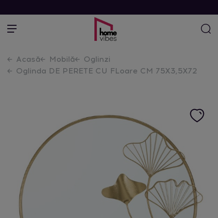
Acasă
Mobilă
Oglinzi
Oglinda DE PERETE CU FLoare CM 75X3,5X72