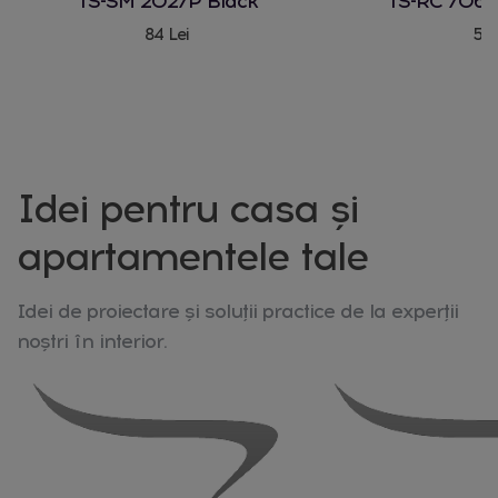
TS-SM 2027P Black
TS-RC 706 
84 Lei
580
Idei pentru casa și
apartamentele tale
Idei de proiectare și soluții practice de la experții
noștri în interior.