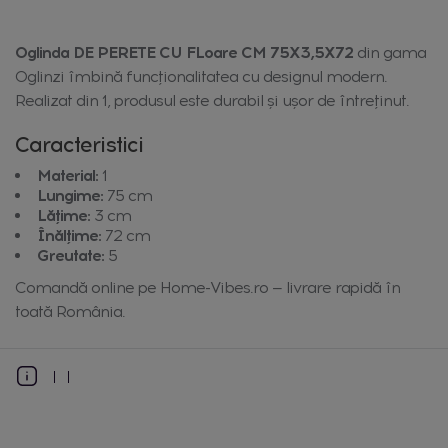
Oglinda DE PERETE CU FLoare CM 75X3,5X72
din gama
Oglinzi îmbină funcționalitatea cu designul modern.
Realizat din 1, produsul este durabil și ușor de întreținut.
Caracteristici
Material:
1
Lungime:
75 cm
Lățime:
3 cm
Înălțime:
72 cm
Greutate:
5
Comandă online pe Home-Vibes.ro — livrare rapidă în
toată România.