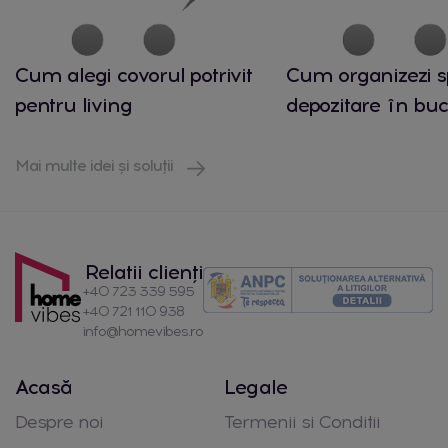
Cum alegi covorul potrivit
Cum organizezi s
pentru living
depozitare în buc
Mai multe idei și soluții
Relatii clienți
+40 723 339 595
+40 721 110 938
info@homevibes.ro
Acasă
Legale
Despre noi
Termenii si Conditii