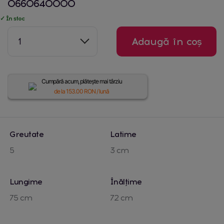
0660640000
✓ În stoc
1
Adaugă în coș
Cumpără acum, plătește mai târziu
de la
153.00
RON / lună
Greutate
Latime
5
3 cm
Lungime
Înălțime
75 cm
72 cm