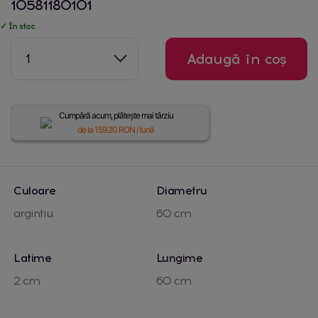
10581180101
✓ În stoc
1
Adaugă în coș
Cumpără acum, plătește mai târziu
de la
159.20
RON / lună
Culoare
Diametru
argintiu
60 cm
Latime
Lungime
2 cm
60 cm