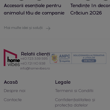
Accesorii esențiale pentru
Tendințe în decor
animalul tău de companie
Crăciun 2026
Mai multe idei și soluții
Relatii clienți
+40 723 339 595
+40 721 110 938
info@homevibes.ro
Acasă
Legale
Despre noi
Termenii si Conditii
Contacte
Confidențialitatea și
protecția datelor