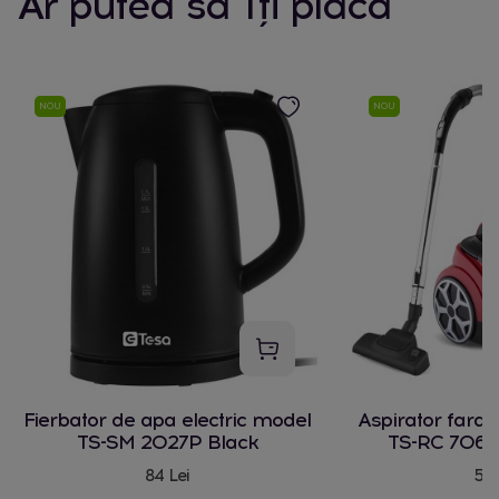
Ar putea să îți placă
NOU
NOU
Fierbator de apa electric model
Aspirator fara
TS-SM 2027P Black
TS-RC 706 
84 Lei
580