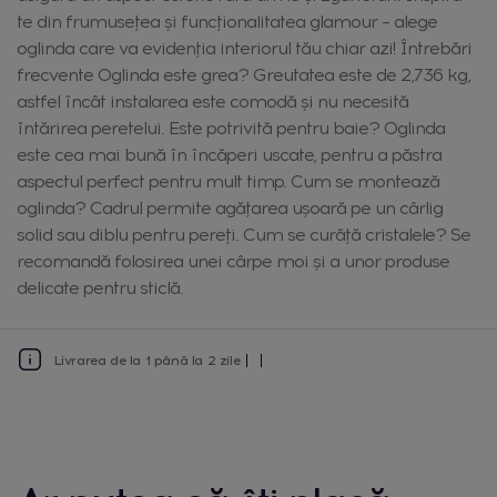
te din frumusețea și funcționalitatea glamour – alege
oglinda care va evidenția interiorul tău chiar azi! Întrebări
frecvente Oglinda este grea? Greutatea este de 2,736 kg,
astfel încât instalarea este comodă și nu necesită
întărirea peretelui. Este potrivită pentru baie? Oglinda
este cea mai bună în încăperi uscate, pentru a păstra
aspectul perfect pentru mult timp. Cum se montează
oglinda? Cadrul permite agățarea ușoară pe un cârlig
solid sau diblu pentru pereți. Cum se curăță cristalele? Se
recomandă folosirea unei cârpe moi și a unor produse
delicate pentru sticlă.
Livrarea de la 1 până la 2 zile