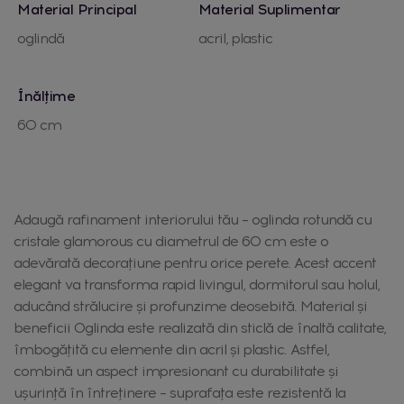
Material Principal
Material Suplimentar
oglindă
acril, plastic
Înălțime
60 cm
Adaugă rafinament interiorului tău – oglinda rotundă cu
cristale glamorous cu diametrul de 60 cm este o
adevărată decorațiune pentru orice perete. Acest accent
elegant va transforma rapid livingul, dormitorul sau holul,
aducând strălucire și profunzime deosebită. Material și
beneficii Oglinda este realizată din sticlă de înaltă calitate,
îmbogățită cu elemente din acril și plastic. Astfel,
combină un aspect impresionant cu durabilitate și
ușurință în întreținere – suprafața este rezistentă la