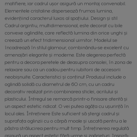
matifiere, iar cadrul ușor asigură un montaj convenabil.
Elementele cristaline dispersează frumos lumina,
evidențiind caracterul luxos al spațiului. Design și stil
Cadrul argintiu, multidimensional, este decorat cu bile
convexe oglindite, care reflectă lumina din orice unghi și
creează un efect tridimensional uimitor. Modelul se
încadrează în stilul glamour, combinându-se excelent cu
amenajări elegante și moderne. Este alegerea perfectă
pentru a decora peretele de deasupra consolei, în zona de
relaxare sau ca un cadou pentru iubitorii de accesorii
neobișnuite. Caracteristici și conținut Produsul include o
oglindă solidă cu diametrul de 60 cm, cu un cadru
decorativ realizat prin combinarea sticlei, acrilului și
plasticului. Întregul se remarcă printr-o finisare atentă și
un aspect estetic ridicat. O vei putea agăța cu ușurință în
locul ales. Întreținere Este suficient să ștergi cadrul și
suprafața oglinzii cu o cârpă moale și uscată pentru a le
păstra strălucirea pentru mult timp. Întreținerea regulată
asigură un aspect estetic fără urme și zgârieturi. Inspiră-