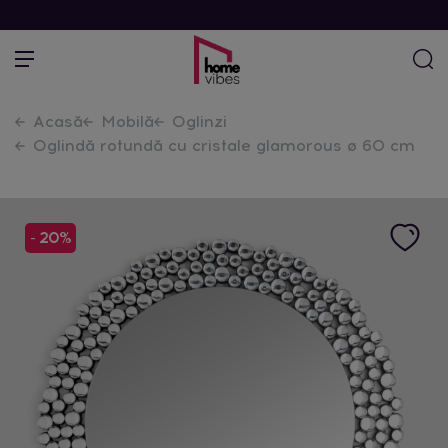
Acasă
Mobilă
Oglinzi
Oglindă rotundă cu cristale glamorous ø 60 cm
- 20%