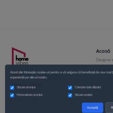
Acasă
Despre 
Contact
Acest site folosește cookie-uri pentru a vă asigura că beneficiați de cea mai
experiență pe site-ul nostru.
Relatii clienți
Stocare anunțuri
Colectare date utilizator
+40 723 339 595
+40 721 110 938
Personalizare anunțuri
Stocare analize
info@homevibes.ro
Acceptă
R