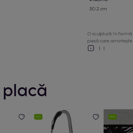
30.2 cm
O sculptură în formă d
piesă care amintește 
 placă
NOU
NOU