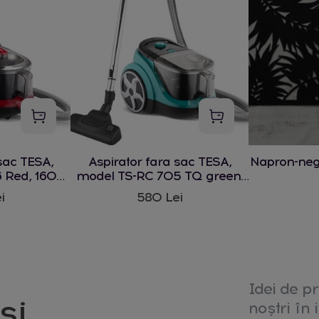
sac TESA,
Aspirator fara sac TESA,
Napron-ne
 Red, 1600
model TS-RC 705 TQ green,
1600 W
i
580 Lei
Idei de pr
și
noștri în i