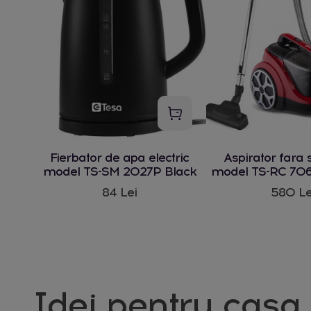
Fierbator de apa electric
Aspirator fara 
model TS-SM 2027P Black
model TS-RC 706
W
84 Lei
580 Le
Idei pentru casa 