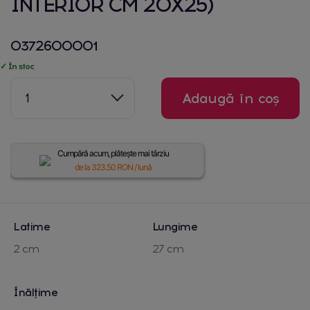
INTERIOR CM 20X25)
0372600001
✓ În stoc
1
Adaugă în coș
Cumpără acum, plătește mai târziu
de la
323.50
RON / lună
Latime
Lungime
2 cm
27 cm
Înălțime