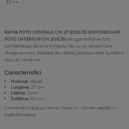
33 cm
RAMA FOTO CEMPALK CM 27,8X2X33 (DIMENSIUNE
FOTO INTERIOR CM 20X25)
din gama Rame foto
completează decorul livingului tău cu un accent care
atrage privirea. Realizat din răşină, produsul este durabil și
ușor de întreținut.
Caracteristici
Material:
răşină
Lungime:
27 cm
Lățime:
2 cm
Înălțime:
33 cm
Comandă online pe Home-Vibes.ro — livrare rapidă în
toată România.