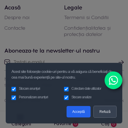
Acasă
Legale
Despre noi
Termenii si Conditii
Contacte
Confidențialitatea și
protecția datelor
Aboneaza-te la newsletter-ul nostru
Acest site folosește cookie-uri pentru a vă asigura că beneficiați de
cea mai bună experiență pe site-ul nostru.
Nu ezitați să luați legătura cu noi prin telefon
sau trimiteți-ne un mesaj
Stocare anunțuri
Colectare date utilizator
Personalizare anunțuri
Stocare analize
Copyright © 2026
Instagram
Facebook
Acceptă
Refuză
Favorite
Categorii
Coș
0
0