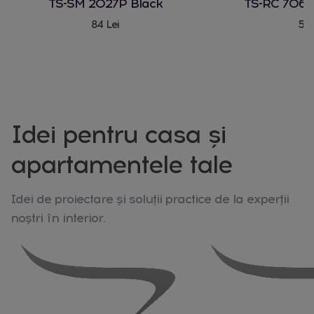
TS-SM 2027P Black
TS-RC 706 
84 Lei
580
Idei pentru casa și
apartamentele tale
Idei de proiectare și soluții practice de la experții
noștri în interior.