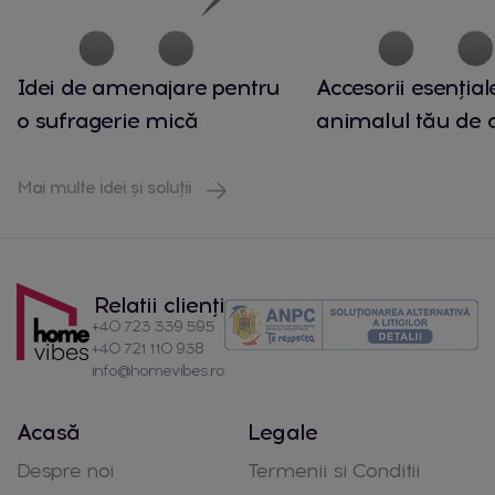
Idei de amenajare pentru
Accesorii esențial
o sufragerie mică
animalul tău de
Mai multe idei și soluții
Relatii clienți
+40 723 339 595
+40 721 110 938
info@homevibes.ro
Acasă
Legale
Despre noi
Termenii si Conditii