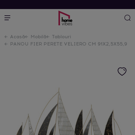
Acasă
Mobilă
Tablouri
PANOU FIER PERETE VELIERO CM 91X2,5X55,9