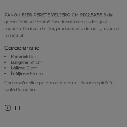
PANOU FIER PERETE VELIERO CM 91X2,5X55,9
din
gama Tablouri îmbină funcționalitatea cu designul
modern. Realizat din fier, produsul este durabil și ușor de
întreținut.
Caracteristici
Material:
fier
Lungime:
91 cm
Lățime:
2 cm
Înălțime:
55 cm
Comandă online pe Home-Vibes.ro — livrare rapidă în
toată România.