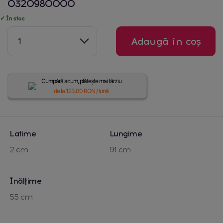
0320980000
✓ În stoc
1
Adaugă în coș
Cumpără acum, plătește mai târziu
de la
123.00
RON / lună
Latime
Lungime
2 cm
91 cm
Înălțime
55 cm