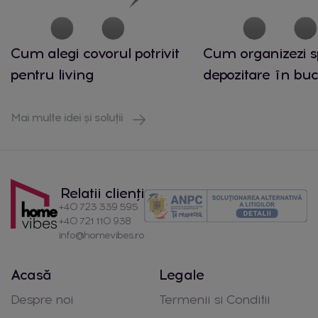
Cum alegi covorul potrivit
Cum organizezi s
pentru living
depozitare în buc
Mai multe idei și soluții
Relatii clienți
+40 723 339 595
+40 721 110 938
info@homevibes.ro
Acasă
Legale
Despre noi
Termenii si Conditii