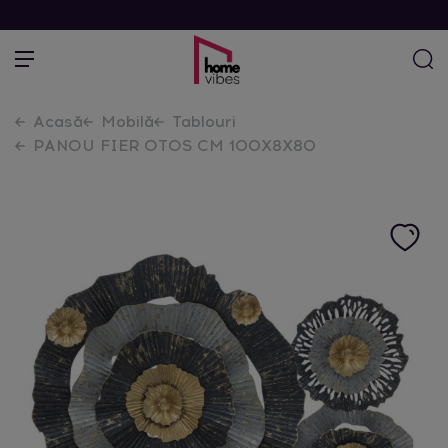
Acasă
Mobilă
Tablouri
PANOU FIER OTOS CM 100X8X80