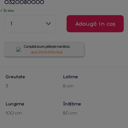
0320080000
✓ În stoc
1
Adaugă în coș
Cumpără acum, plătește mai târziu
de la
213.00
RON / lună
Greutate
Latime
3
8 cm
Lungime
Înălțime
100 cm
80 cm