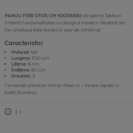
PANOU FIER OTOS CM 100X8X80
din gama Tablouri
îmbină funcționalitatea cu designul modern. Realizat din
fier, produsul este durabil și ușor de întreținut.
Caracteristici
Material:
fier
Lungime:
100 cm
Lățime:
8 cm
Înălțime:
80 cm
Greutate:
3
Comandă online pe Home-Vibes.ro — livrare rapidă în
toată România.