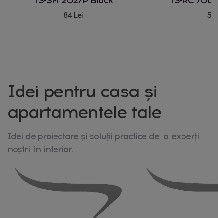
TS-SM 2027P Black
TS-RC 706 
84 Lei
580
Idei pentru casa și
apartamentele tale
Idei de proiectare și soluții practice de la experții
noștri în interior.