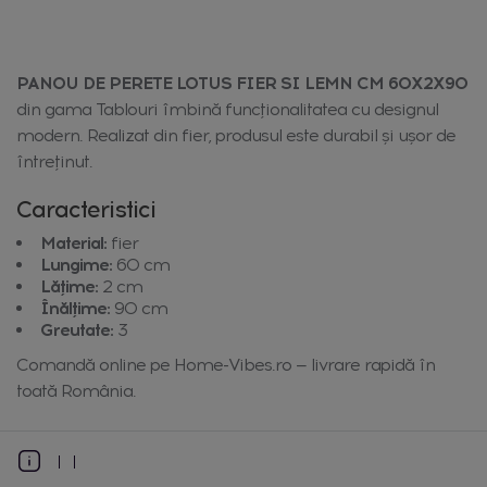
PANOU DE PERETE LOTUS FIER SI LEMN CM 60X2X90
din gama Tablouri îmbină funcționalitatea cu designul
modern. Realizat din fier, produsul este durabil și ușor de
întreținut.
Caracteristici
Material:
fier
Lungime:
60 cm
Lățime:
2 cm
Înălțime:
90 cm
Greutate:
3
Comandă online pe Home-Vibes.ro — livrare rapidă în
toată România.