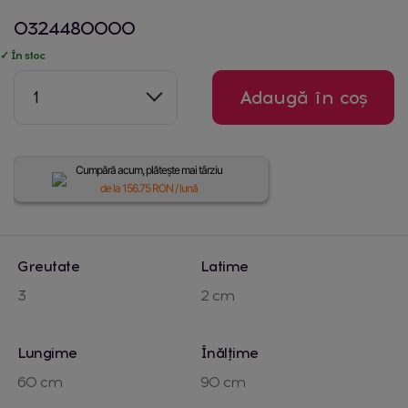
0324480000
✓ În stoc
1
Adaugă în coș
Cumpără acum, plătește mai târziu
de la
156.75
RON / lună
Greutate
Latime
3
2 cm
Lungime
Înălțime
60 cm
90 cm