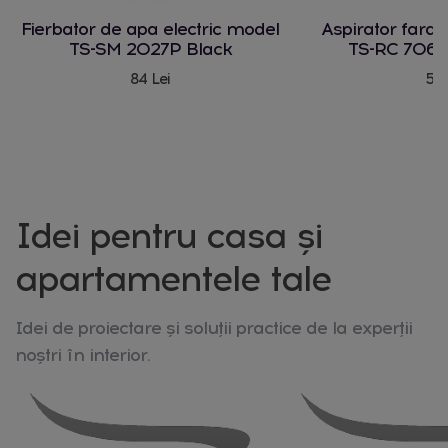
Fierbator de apa electric model
Aspirator fara
TS-SM 2027P Black
TS-RC 706 
84 Lei
580
Idei pentru casa și
apartamentele tale
Idei de proiectare și soluții practice de la experții
noștri în interior.