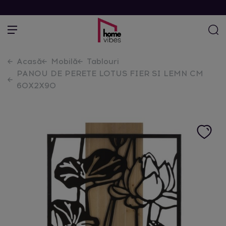
Acasă
Mobilă
Tablouri
PANOU DE PERETE LOTUS FIER SI LEMN CM
60X2X90