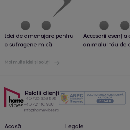
Idei de amenajare pentru
Accesorii esențial
o sufragerie mică
animalul tău de
Mai multe idei și soluții
Relatii clienți
+40 723 339 595
+40 721 110 938
info@homevibes.ro
Acasă
Legale