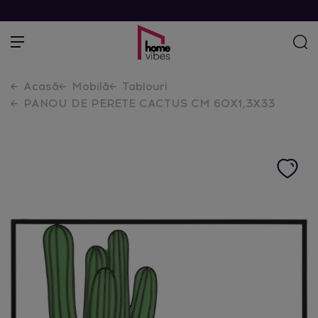
Acasă
Mobilă
Tablouri
PANOU DE PERETE CACTUS CM 60X1,3X33