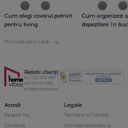
Cum alegi covorul potrivit
Cum organizezi s
pentru living
depozitare în buc
Mai multe idei și soluții
Relatii clienți
+40 723 339 595
+40 721 110 938
info@homevibes.ro
Acasă
Legale
Despre noi
Termenii si Conditii
Contacte
Confidențialitatea și