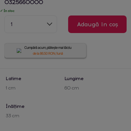
0325660000
✓ În stoc
1
Adaugă în coș
Cumpără acum, plătește mai târziu
de la
86.50
RON / lună
Latime
Lungime
1 cm
60 cm
Înălțime
33 cm