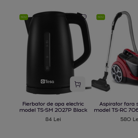
NOU
NOU
Fierbator de apa electric
Aspirator fara 
model TS-SM 2027P Black
model TS-RC 706
W
84 Lei
580 Le