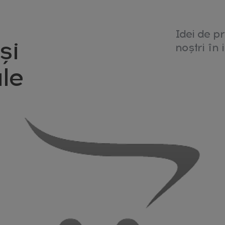
Idei de pr
și
noștri în i
le