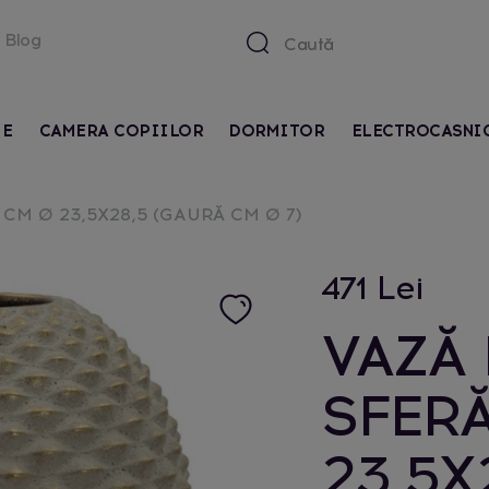
Blog
IE
CAMERA COPIILOR
DORMITOR
ELECTROCASNI
CM Ø 23,5X28,5 (GAURĂ CM Ø 7)
471 Lei
VAZĂ 
SFER
23,5X