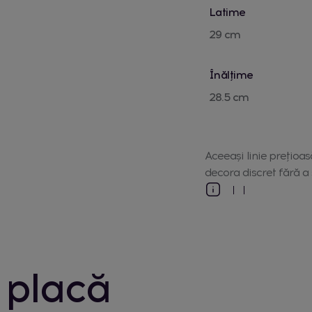
Latime
29 cm
Înălțime
28.5 cm
Aceeași linie prețioa
decora discret fără a s
 placă