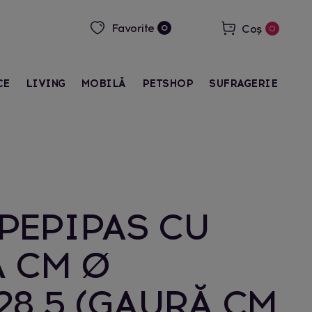
Favorite
Coș
0
0
CE
LIVING
MOBILĂ
PETSHOP
SUFRAGERIE
PEPIPAS CU
Ă CM Ø
28,5 (GAURĂ CM