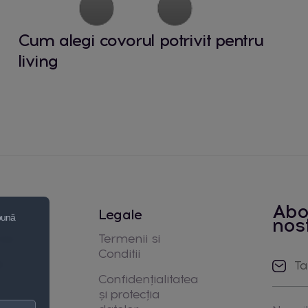
Cum alegi covorul potrivit pentru
living
Abo
Legale
 bună
nos
noi
Termenii si
Conditii
e
Confidențialitatea
și protecția