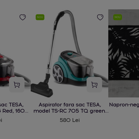
NOU
NOU
sac TESA,
Aspirator fara sac TESA,
Napron-ne
 Red, 1600
model TS-RC 705 TQ green,
1600 W
i
580 Lei