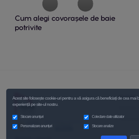
Cum alegi covorașele de baie
potrivite
Acasă
Acest site folosește cookie-uri pentru a vă asigura că beneficiați de cea mai
experiență pe site-ul nostru.
Despre 
Stocare anunțuri
Colectare date utilizator
Contact
Personalizare anunțuri
Stocare analize
Relatii clienți