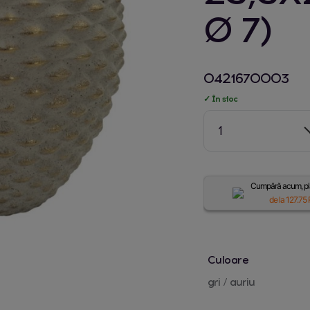
Ø 7)
0421670003
✓ În stoc
1
Cumpără acum, plă
de la
127.75
Culoare
gri / auriu