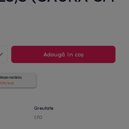
Adaugă în coș
tește mai târziu
RON / lună
Greutate
1.70