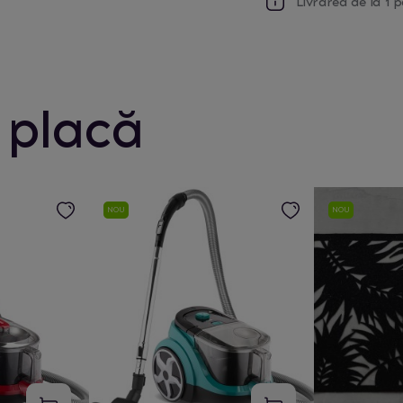
Livrarea de la 1 p
 placă
NOU
NOU