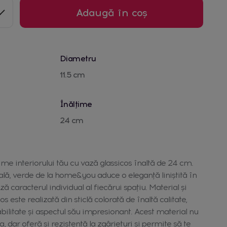
Adaugă în coș
Diametru
11.5 cm
Înălțime
24 cm
ime interiorului tău cu vază glassicos înaltă de 24 cm.
lă, verde de la home&you aduce o eleganță liniștită în
ă caracterul individual al fiecărui spațiu. Material și
s este realizată din sticlă colorată de înaltă calitate,
bilitate și aspectul său impresionant. Acest material nu
, dar oferă și rezistență la zgârieturi și permite să te