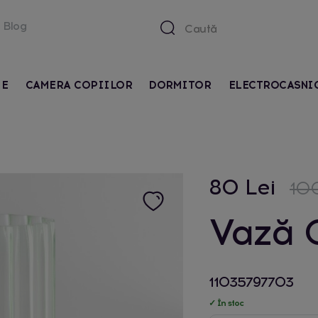
Blog
IE
CAMERA COPIILOR
DORMITOR
ELECTROCASNI
80 Lei
100
Vază 
11035797703
✓ În stoc