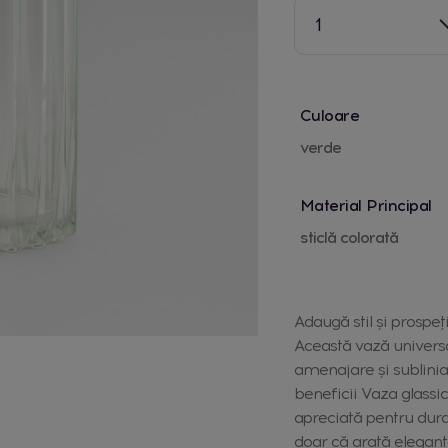
1
Culoare
verde
Material Principal
sticlă colorată
Adaugă stil și prospeț
Această vază universa
amenajare și subliniaz
beneficii Vaza glassico
apreciată pentru dura
doar că arată eleganta