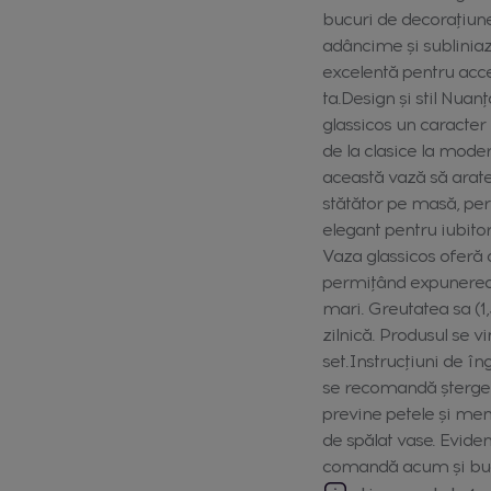
bucuri de decorațiune 
adâncime și subliniază
excelentă pentru acce
ta.Design și stil Nuan
glassicos un caracter 
de la clasice la moder
această vază să arate 
stătător pe masă, per
elegant pentru iubitor
Vaza glassicos oferă 
permițând expunerea e
mari. Greutatea sa (1,3
zilnică. Produsul se 
set.Instrucțiuni de îng
se recomandă șterger
previne petele și me
de spălat vase. Eviden
comandă acum și buc