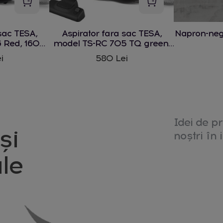
sac TESA,
Aspirator fara sac TESA,
Napron-ne
 Red, 1600
model TS-RC 705 TQ green,
1600 W
i
580 Lei
Idei de pr
și
noștri în i
le