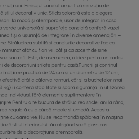
mulți ani. Finisajul canelat amplifică senzația de
 stilul decorativ unic. Sticla colorată este o alegere
sorii la modă și atemporale, ușor de integrat în casa
ța verde universală și suprafața canelată conferă vazei
inedit și o ușurință de integrare în diverse amenajări —
ne. Strălucirea subtilă și canelurile decorative fac ca
minunat atât cu flori vii, cât și ca accent de sine
vaz sau raft. Este, de asemenea, o idee pentru un cadou
ii de decorațiuni stilate pentru casă.Funcții și conținut
o înălțime practică de 24 cm și un diametru de 12 cm,
fectivă atât a câtorva ramuri, cât și a buchetelor mai
 kg) îi conferă stabilitate și sporă siguranța în utilizarea
vinde individual, fără elemente suplimentare în
rijire Pentru a te bucura de strălucirea sticlei ani la rând,
ea regulată cu o cârpă moale și umedă. Aceasta
nține culoarea vie. Nu se recomandă spălarea în mașina
țiază stilul interiorului tău alegând vază glassicos –
ură-te de o decorațiune atemporală!