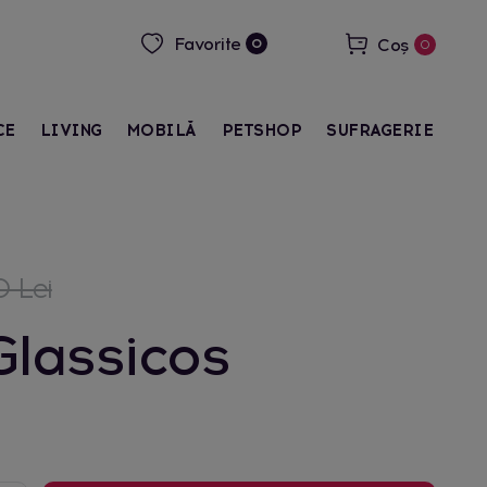
Favorite
Coș
0
0
CE
LIVING
MOBILĂ
PETSHOP
SUFRAGERIE
 Lei
Glassicos