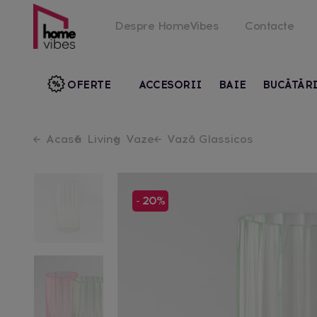
Despre HomeVibes
Contacte
OFERTE
ACCESORII
BAIE
BUCĂTĂR
Acasă
Living
Vaze
Vază Glassicos
- 20%