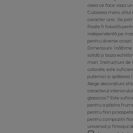
ceea ce face vaza un e
Culoarea maro, stilul 
caracter unic. Se potr
Poate fi folosită pent
independentă pe masă,
pentru diverse ocazii.
Dimensiuni: înălțime 
solidă și baza echilib
mari. Instrucțiuni de î
colorate, este suficie
puternici și spălarea 
Alege decorațiuni sti
caracterul interiorul
glassicos? Este sufic
pentru a păstra frumoa
pentru flori proaspete?
pentru compoziții flor
universal și finisajul