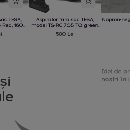
sac TESA,
Aspirator fara sac TESA,
Napron-ne
 Red, 1600
model TS-RC 705 TQ green,
1600 W
i
580 Lei
Idei de pr
și
noștri în i
le