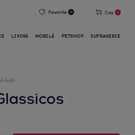
Favorite
Coș
0
0
CE
LIVING
MOBILĂ
PETSHOP
SUFRAGERIE
 Lei
Glassicos