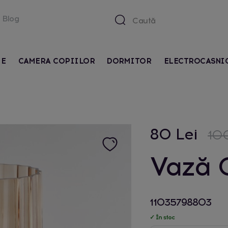
Blog
IE
CAMERA COPIILOR
DORMITOR
ELECTROCASNI
80 Lei
100
Vază 
11035798803
✓ În stoc