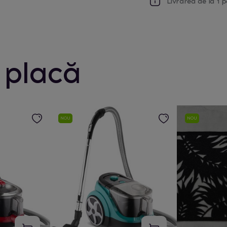
Livrarea de la 1 p
 placă
NOU
NOU