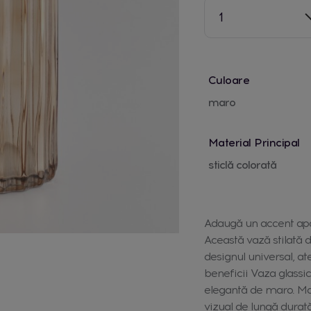
1
Culoare
maro
Material Principal
sticlă colorată
Adaugă un accent apar
Această vază stilată d
designul universal, at
beneficii Vaza glassic
elegantă de maro. Mate
vizual de lungă durată