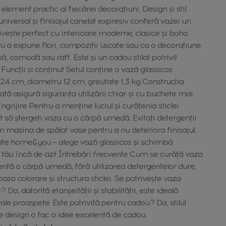
lement practic al fiecărei decorațiuni. Design și stil
universal și finisajul canelat expresiv conferă vazei un
ivește perfect cu interioare moderne, clasice și boho.
ru a expune flori, compoziții uscate sau ca o decorațiune
 comodă sau raft. Este și un cadou stilat potrivit
 Funcții și conținut Setul conține o vază glassicos
24 cm, diametru 12 cm, greutate 1,3 kg Construcția
rată asigură siguranța utilizării chiar și cu buchete mai
ngrijire Pentru a menține luciul și curățenia sticlei
nt să ștergeți vaza cu o cârpă umedă. Evitați detergenții
în mașina de spălat vase pentru a nu deteriora finisajul.
late home&you – alege vază glassicos și schimbă
ui tău încă de azi! Întrebări frecvente Cum se curăță vaza
ientă o cârpă umedă, fără utilizarea detergentelor dure,
sa colorare și structura sticlei. Se potrivește vaza
 Da, datorită etanșeității și stabilității, este ideală
ale proaspete. Este potrivită pentru cadou? Da, stilul
 de design o fac o idee excelentă de cadou.