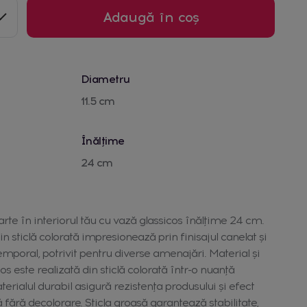
Adaugă în coș
Diametru
11.5 cm
Înălțime
24 cm
te în interiorul tău cu vază glassicos înălțime 24 cm.
in sticlă colorată impresionează prin finisajul canelat și
emporal, potrivit pentru diverse amenajări. Material și
os este realizată din sticlă colorată într-o nuanță
rialul durabil asigură rezistența produsului și efect
 fără decolorare. Sticla groasă garantează stabilitate,