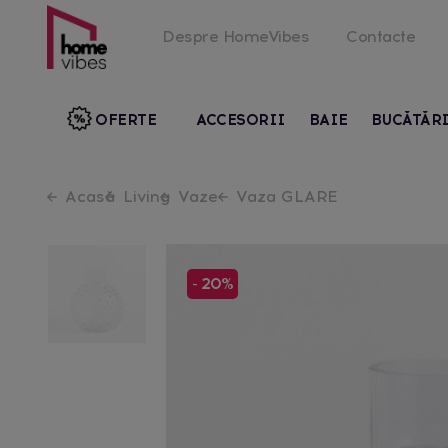
Despre HomeVibes
Contacte
OFERTE
ACCESORII
BAIE
BUCĂTĂR
Acasă
Living
Vaze
Vaza GLARE
- 20%