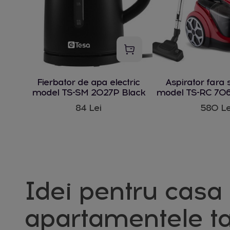
Fierbator de apa electric
Aspirator fara 
model TS-SM 2027P Black
model TS-RC 706
W
84 Lei
580 Le
Idei pentru casa 
apartamentele ta