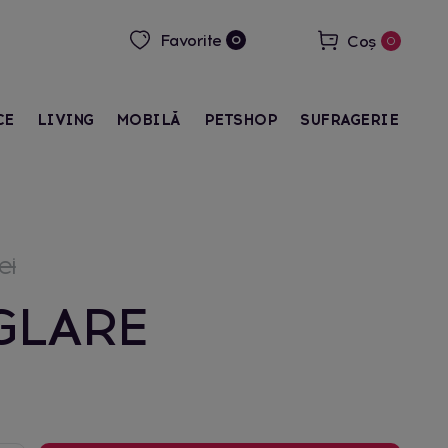
Favorite
Coș
0
0
CE
LIVING
MOBILĂ
PETSHOP
SUFRAGERIE
ei
GLARE