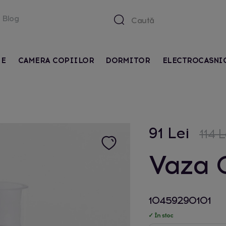
Blog
IE
CAMERA COPIILOR
DORMITOR
ELECTROCASNI
91 Lei
114 L
Vaza 
10459290101
✓ În stoc