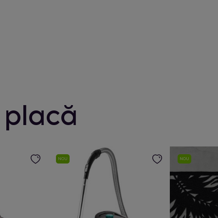
 placă
NOU
NOU