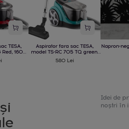
sac TESA,
Aspirator fara sac TESA,
Napron-ne
 Red, 1600
model TS-RC 705 TQ green,
1600 W
i
580 Lei
Idei de pr
și
noștri în i
le