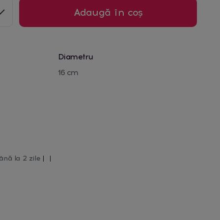
Adaugă în coș
Diametru
16 cm
ână la 2 zile