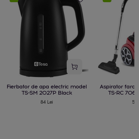
Fierbator de apa electric model
Aspirator fara
TS-SM 2027P Black
TS-RC 706 
84 Lei
580