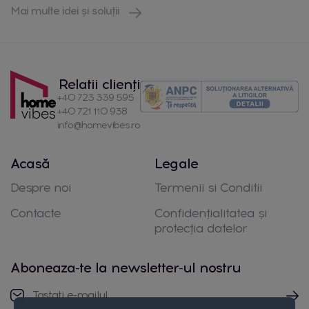
Mai multe idei și soluții
Relatii clienți
+40 723 339 595
+40 721 110 938
info@homevibes.ro
Acasă
Legale
Despre noi
Termenii si Conditii
Contacte
Confidențialitatea și
protecția datelor
Aboneaza-te la newsletter-ul nostru