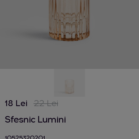
18 Lei
22 Lei
Sfesnic Lumini
10525320201