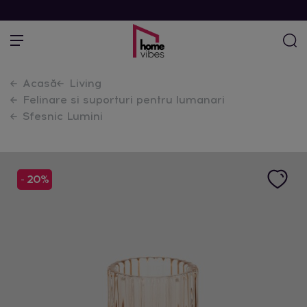
Acasă
Living
Felinare si suporturi pentru lumanari
Sfesnic Lumini
- 20%