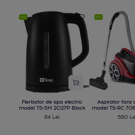
NOU
NOU
Fierbator de apa electric
Aspirator fara 
model TS-SM 2027P Black
model TS-RC 706
W
84 Lei
580 Le