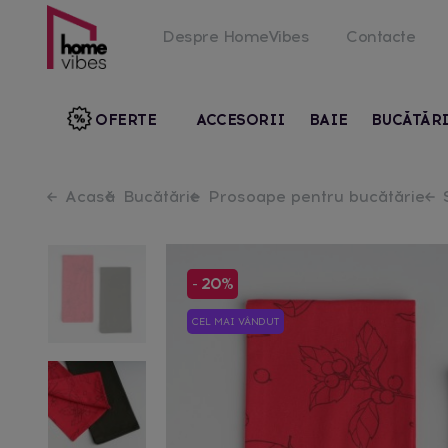
Despre HomeVibes
Contacte
OFERTE
ACCESORII
BAIE
BUCĂTĂR
Acasă
Bucătărie
Prosoape pentru bucătărie
- 20%
CEL MAI VÂNDUT