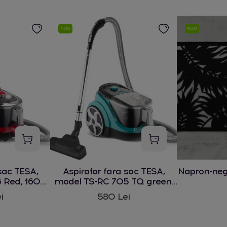
NOU
NOU
sac TESA,
Aspirator fara sac TESA,
Napron-ne
 Red, 1600
model TS-RC 705 TQ green,
1600 W
i
580 Lei