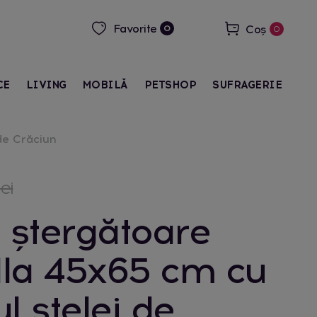
Favorite
Coș
0
0
CE
LIVING
MOBILĂ
PETSHOP
SUFRAGERIE
de Crăciun
ei
 ștergătoare
la 45x65 cm cu
l stelei de