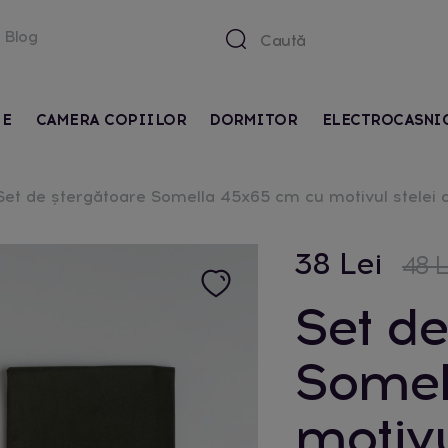
Blog
IE
CAMERA COPIILOR
DORMITOR
ELECTROCASNI
Set de ștergătoare Somella 45x65 cm cu motivul stelei 
38 Lei
48 L
Set de
Somel
motivu