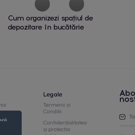
Cum organizezi spațiul de
depozitare în bucătărie
Abo
Legale
nos
noi
Termenii si
Conditii
e
 bună
Confidențialitatea
și protecția