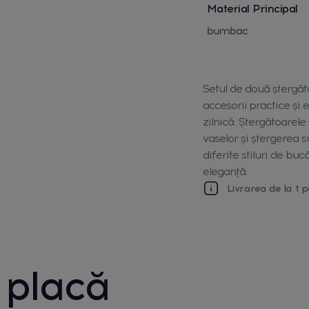
Material Principal
bumbac
Setul de două ștergă
accesorii practice și 
zilnică. Ștergătoarele
vaselor și ștergerea s
diferite stiluri de bu
eleganță.
Livrarea de la 1 p
 placă