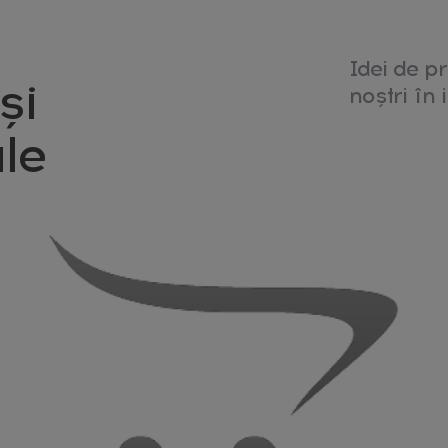
Idei de pr
și
noștri în i
le