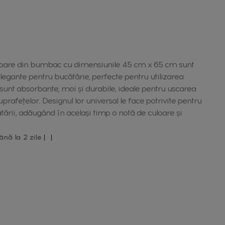
toare din bumbac cu dimensiunile 45 cm x 65 cm sunt
elegante pentru bucătărie, perfecte pentru utilizarea
 sunt absorbante, moi și durabile, ideale pentru uscarea
uprafețelor. Designul lor universal le face potrivite pentru
cătării, adăugând în același timp o notă de culoare și
ână la 2 zile