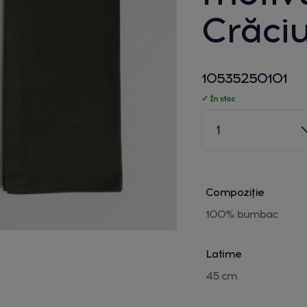
Crăci
10535250101
✓ În stoc
1
Compoziție
100% bumbac
Latime
45 cm