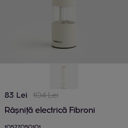
83 Lei
104 Lei
Râșniță electrică Fibroni
10527050101