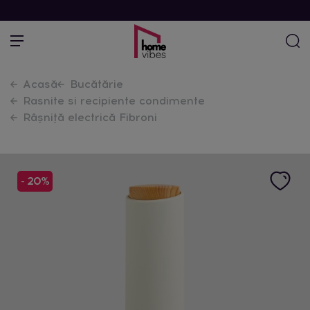
Acasă
Bucătărie
Rasnite si recipiente condimente
Râșniță electrică Fibroni
- 20%