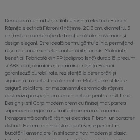
Descoperă confortul și stilul cu râșnița electrică Fibroni.
Râșnița electrică Fibroni (înălțime: 20,5 cm, diametru: 5
cm) este o combinație de funcționalitate inovatoare și
design elegant. Este ideală pentru gătitul zilnic, permițând
râșnirea condimentelor confortabil și precis. Material și
beneficii Fabricată din PP (polipropilenă) durabilă, precum
și ABS, acril, aluminiu și ceramică, râșnița Fibroni
garantează durabilitate, rezistență la deteriorări și
siguranță în contact cu alimentele. Materialele utilizate
asigură soliditate, iar mecanismul ceramic de râșnire
păstrează prospețimea condimentelor pentru mult timp.
Design și stil Corp modern crem cu finisaj mat, partea
superioară elegantă cu imitație de lemn și camera
transparentă conferă râșniței electrice Fibroni un caracter
distinct. Forma minimalistă se potrivește perfect în
bucătării amenajate în stil scandinav, modern și clasic.