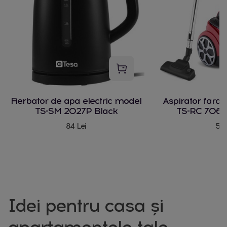
Fierbator de apa electric model
Aspirator fara
TS-SM 2027P Black
TS-RC 706 
84 Lei
580
Idei pentru casa și