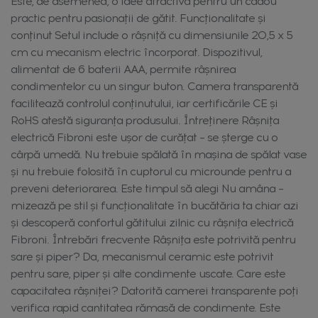
Este, de asemenea, o idee atractivă pentru un cadou
practic pentru pasionații de gătit. Funcționalitate și
conținut Setul include o râșniță cu dimensiunile 20,5 x 5
cm cu mecanism electric încorporat. Dispozitivul,
alimentat de 6 baterii AAA, permite râșnirea
condimentelor cu un singur buton. Camera transparentă
facilitează controlul conținutului, iar certificările CE și
RoHS atestă siguranța produsului. Întreținere Râșnița
electrică Fibroni este ușor de curățat – se șterge cu o
cârpă umedă. Nu trebuie spălată în mașina de spălat vase
și nu trebuie folosită în cuptorul cu microunde pentru a
preveni deteriorarea. Este timpul să alegi Nu amâna –
mizează pe stil și funcționalitate în bucătăria ta chiar azi
și descoperă confortul gătitului zilnic cu râșnița electrică
Fibroni. Întrebări frecvente Râșnița este potrivită pentru
sare și piper? Da, mecanismul ceramic este potrivit
pentru sare, piper și alte condimente uscate. Care este
capacitatea râșniței? Datorită camerei transparente poți
verifica rapid cantitatea rămasă de condimente. Este