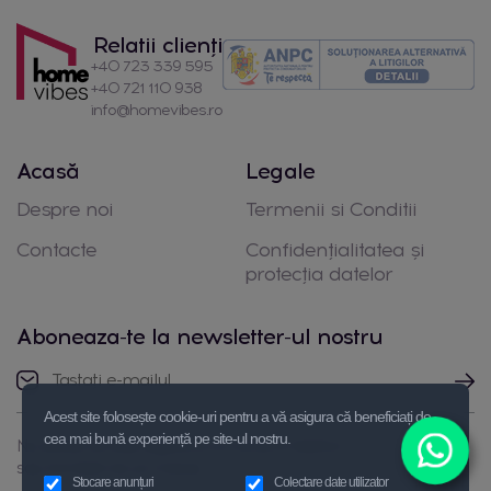
Relatii clienți
+40 723 339 595
+40 721 110 938
info@homevibes.ro
Acasă
Legale
Despre noi
Termenii si Conditii
Contacte
Confidențialitatea și
protecția datelor
Aboneaza-te la newsletter-ul nostru
Acest site folosește cookie-uri pentru a vă asigura că beneficiați de
cea mai bună experiență pe site-ul nostru.
Nu ezitați să luați legătura cu noi prin telefon
sau trimiteți-ne un mesaj
Stocare anunțuri
Colectare date utilizator