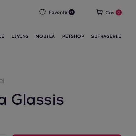
Favorite
Coș
0
0
CE
LIVING
MOBILĂ
PETSHOP
SUFRAGERIE
ei
 Glassis