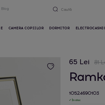
Blog
IE
CAMERA COPIILOR
DORMITOR
ELECTROCASNI
65 Lei
81 L
Ramka
10524690103
✓ În stoc