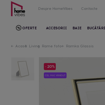
Despre HomeVibes
Contacte
OFERTE
ACCESORII
BAIE
BUCĂTĂR
Acasă
Living
Rame foto
Ramka Glassis
- 20%
CEL MAI VÂNDUT