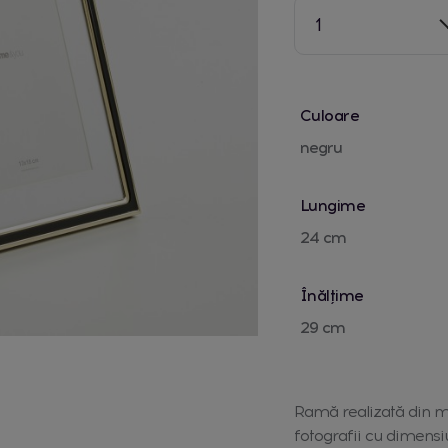
1
Culoare
negru
Lungime
24 cm
Înălțime
29 cm
Ramă realizată din me
fotografii cu dimensi