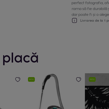
perfect fotografia, o
rama să fie durabilă ș
dar poate fi și o aleg
Livrarea de la 1 p
 placă
NOU
NOU