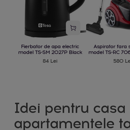
Fierbator de apa electric
Aspirator fara 
model TS-SM 2027P Black
model TS-RC 706
W
84 Lei
580 Le
Idei pentru casa 
apartamentele ta