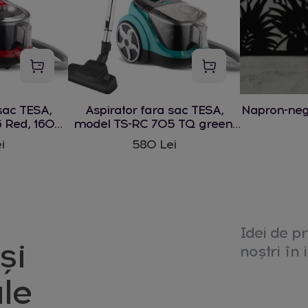
sac TESA,
Aspirator fara sac TESA,
Napron-ne
 Red, 1600
model TS-RC 705 TQ green,
1600 W
i
580 Lei
Idei de pr
și
noștri în i
le