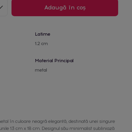
Adaugă în coș
Latime
1.2 cm
Material Principal
metal
tal în culoare neagră elegantă, destinată unei singure
unile 13 cm x 18 cm. Designul său minimalist subliniază