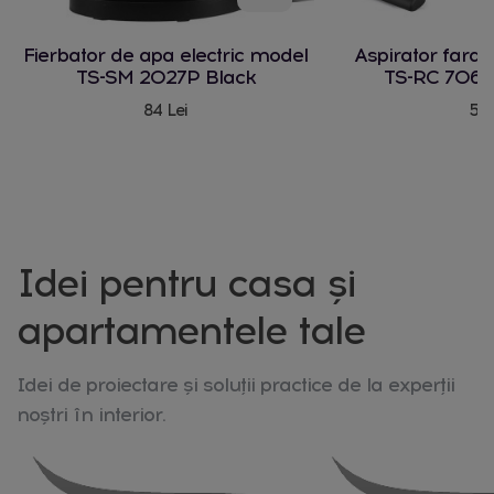
Fierbator de apa electric model
Aspirator fara
TS-SM 2027P Black
TS-RC 706 
84 Lei
580
Idei pentru casa și
apartamentele tale
Idei de proiectare și soluții practice de la experții
noștri în interior.