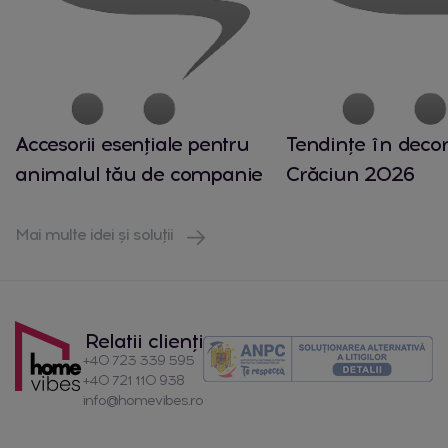
Accesorii esențiale pentru
Tendințe în decor
animalul tău de companie
Crăciun 2026
Mai multe idei și soluții
Relatii clienți
+40 723 339 595
+40 721 110 938
info@homevibes.ro