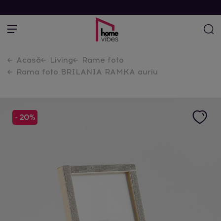
Acasă
Living
Rame foto
Rama foto BRILANIA RAMKA auriu
- 20%