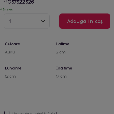
11037322326
✓ În stoc
1
Adaugă în coș
Culoare
Latime
Auriu
2 cm
Lungime
Înălțime
12 cm
17 cm
Livrarea de la 1 până la 2 zile