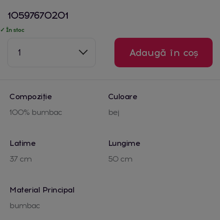
10597670201
✓ În stoc
1
Adaugă în coș
Compoziție
Culoare
100% bumbac
bej
Latime
Lungime
37 cm
50 cm
Material Principal
bumbac