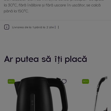
la 30°C, fără înălbire și fără uscare în uscător, se calcă
până la 150°C.
Livrarea de la 1 până la 2 zile
Ar putea să îți placă
NOU
NOU