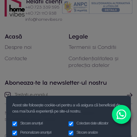
Relatii clienți
+40 723 339 595
+40 721 110 938
info@homevibes.ro
Acasă
Legale
Despre noi
Termenii si Conditii
Contacte
Confidențialitatea și
protecția datelor
Aboneaza-te la newsletter-ul nostru
Acest site folosește cookie-uri pentru a vă asigura că beneficiați de
cea mai bună experiență pe site-ul nostru.
Nu ezitați să luați legătura cu noi prin telefon
sau trimiteți-ne un mesaj
Stocare anunțuri
Colectare date utilizator
Personalizare anunțuri
Stocare analize
Copyright © 2026
Instagram
Facebook