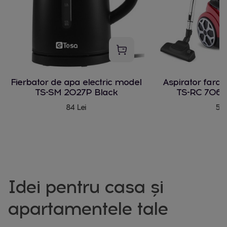
Fierbator de apa electric model
Aspirator fara
TS-SM 2027P Black
TS-RC 706 
84 Lei
580
Idei pentru casa și
apartamentele tale