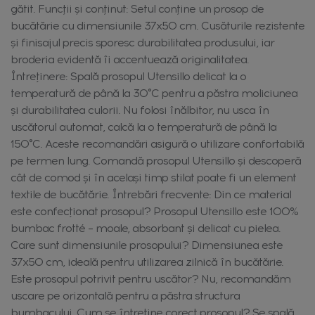
gătit. Funcții și conținut: Setul conține un prosop de
bucătărie cu dimensiunile 37x50 cm. Cusăturile rezistente
și finisajul precis sporesc durabilitatea produsului, iar
broderia evidentă îi accentuează originalitatea.
Întreținere: Spală prosopul Utensillo delicat la o
temperatură de până la 30°C pentru a păstra moliciunea
și durabilitatea culorii. Nu folosi înălbitor, nu usca în
uscătorul automat, calcă la o temperatură de până la
150°C. Aceste recomandări asigură o utilizare confortabilă
pe termen lung. Comandă prosopul Utensillo și descoperă
cât de comod și în același timp stilat poate fi un element
textile de bucătărie. Întrebări frecvente: Din ce material
este confecționat prosopul? Prosopul Utensillo este 100%
bumbac frotté – moale, absorbant și delicat cu pielea.
Care sunt dimensiunile prosopului? Dimensiunea este
37x50 cm, ideală pentru utilizarea zilnică în bucătărie.
Este prosopul potrivit pentru uscător? Nu, recomandăm
uscare pe orizontală pentru a păstra structura
bumbacului. Cum se întreține corect prosopul? Se spală