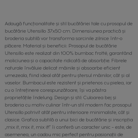
Adaugă funcționalitate și stil bucătăriei tale cu prosopul de
bucătărie Utensillo 37x50 cm. Dimensiunea practică și
broderia subtilă vor transforma sarcinile zilnice într-o
plăcere. Material și beneficii: Prosopul de bucătărie
Utensillo este realizat din 100% bumbac frotté, garantând
moliciunea și o capacitate ridicată de absorbție. Fibrele
naturale învăluie delicat mâinile și absoarbe eficient
umezeala, fiind ideal atât pentru ștersul mâinilor, cât și al
vaselor. Bumbacul este rezistent și prietenos cu pielea, iar
cu o întreținere corespunzătoare, își va păstra
proprietățile îndelung. Design și stil: Culoarea bej și
broderia cu motiv culinar într-un stil modern fac prosopul
Utensillo potrivit atât pentru interioare minimaliste, cât și
clasice. Grafica subtilă a unui bici de bucătărie și inscripția
„mix it, mix it, mix it!” îi conferă un caracter unic – este, de
asemenea, un cadou mic perfect pentru pasionații de