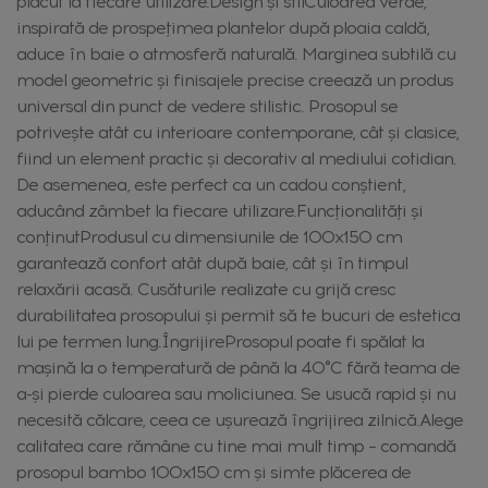
plăcut la fiecare utilizare.Design și stilCuloarea verde,
inspirată de prospețimea plantelor după ploaia caldă,
aduce în baie o atmosferă naturală. Marginea subtilă cu
model geometric și finisajele precise creează un produs
universal din punct de vedere stilistic. Prosopul se
potrivește atât cu interioare contemporane, cât și clasice,
fiind un element practic și decorativ al mediului cotidian.
De asemenea, este perfect ca un cadou conștient,
aducând zâmbet la fiecare utilizare.Funcționalități și
conținutProdusul cu dimensiunile de 100x150 cm
garantează confort atât după baie, cât și în timpul
relaxării acasă. Cusăturile realizate cu grijă cresc
durabilitatea prosopului și permit să te bucuri de estetica
lui pe termen lung.ÎngrijireProsopul poate fi spălat la
mașină la o temperatură de până la 40°C fără teama de
a-și pierde culoarea sau moliciunea. Se usucă rapid și nu
necesită călcare, ceea ce ușurează îngrijirea zilnică.Alege
calitatea care rămâne cu tine mai mult timp – comandă
prosopul bambo 100x150 cm și simte plăcerea de