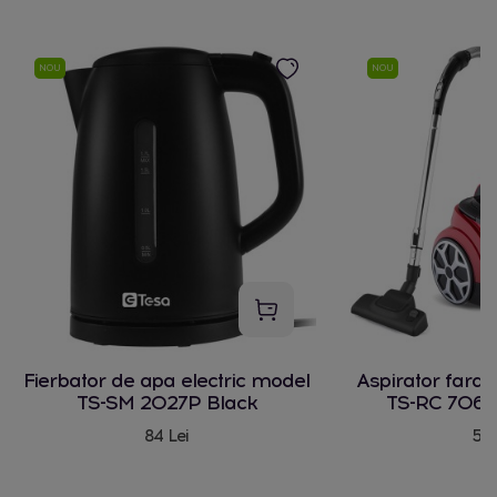
NOU
NOU
Fierbator de apa electric model
Aspirator fara
TS-SM 2027P Black
TS-RC 706 
84 Lei
580