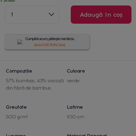
✓ În stoc
1
Adaugă în coș
Cumpără acum, plătește mai târziu
de la
41.60
RON / lună
Compoziție
Culoare
57% bumbac, 43% viscoză
verde
din fibră de bambus
Greutate
Latime
500 g/m²
100 cm
Lungime
Material Principal