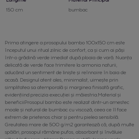
150 cm
bumbac
Prima atingere a prosopului bambo 100x150 cm este
începutul unui ritual zilnic de confort, ca și cum ai păși
într-o grădină verde imediat după ploaia de vară. Nuanța
delicată de verde face trimitere la armonia naturii,
aducând un sentiment de liniște și reînnoire în baia de
acasă. Designul atent ales, minimalist, uimește prin
simplitatea sa atemporală și marginea finisată grafic,
evidențiind precizia execuției și măiestria.Material și
beneficiiProsopul bambo este realizat dintr-un amestec
moale și natural de bumbac cu viscoză, ceea ce îl face
extrem de prietenos chiar și pentru pielea sensibilă.
Greutatea mare de 500 g/m2 garantează că, după multe
spălări, prosopul rămâne pufos, absorbant și învăluie