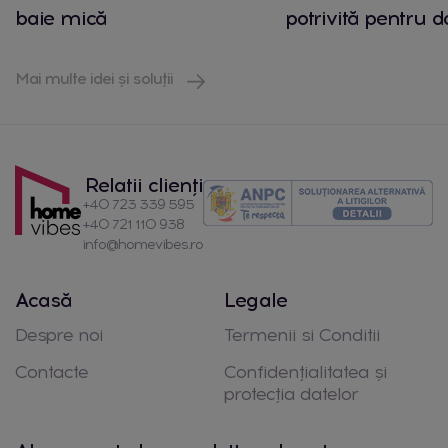
baie mică
potrivită pentru 
Mai multe idei și soluții
Relatii clienți
+40 723 339 595
+40 721 110 938
info@homevibes.ro
Acasă
Legale
Despre noi
Termenii si Conditii
Contacte
Confidențialitatea și
protecția datelor