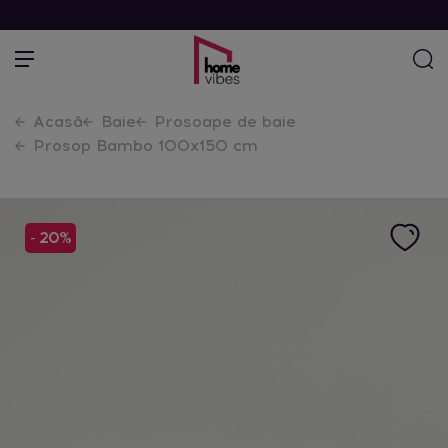
Acasă
Baie
Prosoape de baie
Prosop Bambo 100x150 cm
- 20%