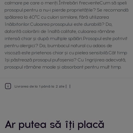
calmare pe care o meriți.Întrebări frecventeCum să speli
prosopul pentru a nu-i pierde proprietățile? Se recomandă
spălarea la 40°C cu culori similare, fără utilizarea
înălbitorilor.Culoarea prosopului este durabilă? Da,
datorită colorării de înaltă calitate, culoarea rămâne
intensă chiar și după multiple spălări.Prosopul este potrivit
pentru alergici? Da, bumbacul natural cu adaos de
viscoză este prietenos chiar și cu pielea sensibilă.Cât timp
își păstrează prosopul pufoșenia? Cu îngrijirea adecvată,
prosopul rămâne moale și absorbant pentru mult timp.
Livrarea de la 1 până la 2 zile
Ar putea să îți placă