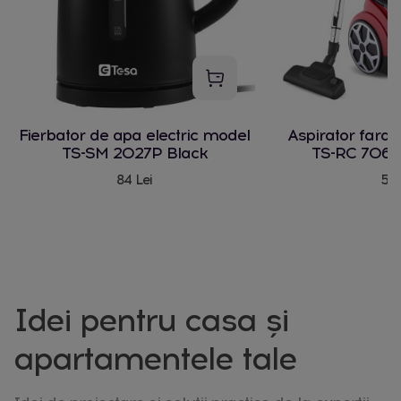
Fierbator de apa electric model
Aspirator fara
TS-SM 2027P Black
TS-RC 706 
84 Lei
580
Idei pentru casa și
apartamentele tale