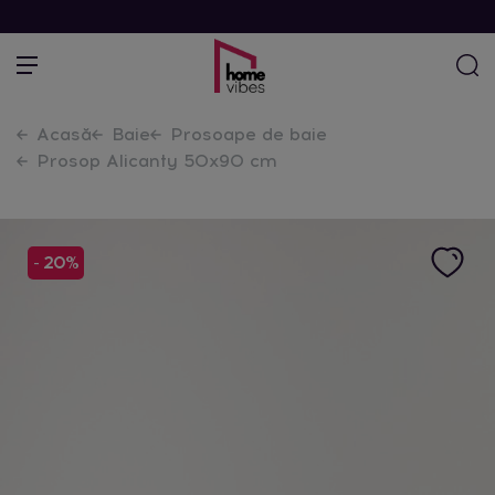
Acasă
Baie
Prosoape de baie
Prosop Alicanty 50x90 cm
- 20%