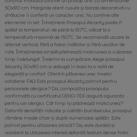
conținut Produsul conține un prosop unic cu dimensiunile
50x90 cm. Marginile atent cusute și banda decorativă cu
strălucire îi conferă un caracter unic. Nu conține alte
elemente în set. Întreținere Prosopul Alicanty poate fi
spălat la temperaturi de până la 60°C, călcat la o
temperatură maximă de 150°C. Se recomandă uscare la
atârnat vertical, fără a folosi înălbitor și fără uscător de
rufe. Întreținerea simplă păstrează moliciunea și culoarea
timp îndelungat. Îndemn la cumpărare Alege prosopul
Alicanty 50x90 cm și adaugă în baia ta o notă de
eleganță și confort. Oferă-ți plăcerea unei înveliri
cotidiene. FAQ Este prosopul Alicanty potrivit pentru
persoanele alergice? Da, compoziția prosopului
confirmată cu certificatul OEKO-TEX asigură siguranța
pentru cei alergici. Cât timp își păstrează moliciunea?
Datorită densității ridicate și calității bumbacului, prosopul
rămâne moale chiar și după numeroase spălări. Este
potrivit pentru utilizarea zilnică? Da, este durabil și
rezistent la utilizarea intensă datorită texturii dense frotir.