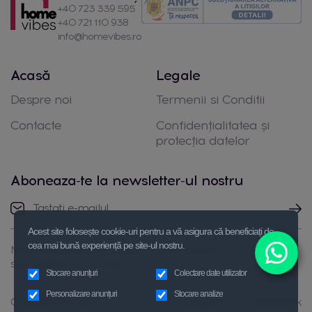
+40 723 339 595
+40 721 110 938
info@homevibes.ro
Acasă
Legale
Despre noi
Termenii si Conditii
Contacte
Confidențialitatea și
protecția datelor
Aboneaza-te la newsletter-ul nostru
Acest site folosește cookie-uri pentru a vă asigura că beneficiați de
cea mai bună experiență pe site-ul nostru.
Nu ezitați să luați legătura cu noi prin telefon
sau trimiteți-ne un mesaj
Stocare anunțuri
Colectare date utilizator
Personalizare anunțuri
Stocare analize
Copyright © 2026
Instagram
Facebook