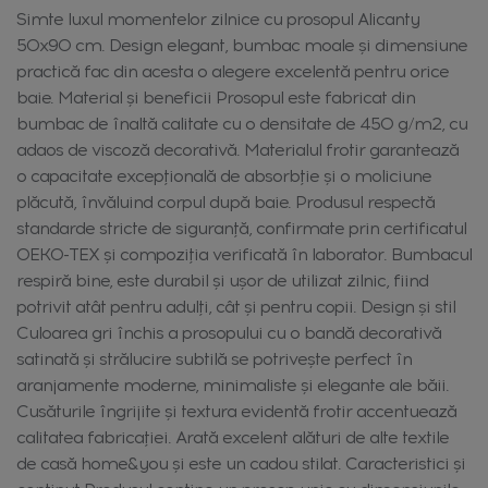
Simte luxul momentelor zilnice cu prosopul Alicanty
50x90 cm. Design elegant, bumbac moale și dimensiune
practică fac din acesta o alegere excelentă pentru orice
baie. Material și beneficii Prosopul este fabricat din
bumbac de înaltă calitate cu o densitate de 450 g/m2, cu
adaos de viscoză decorativă. Materialul frotir garantează
o capacitate excepțională de absorbție și o moliciune
plăcută, învăluind corpul după baie. Produsul respectă
standarde stricte de siguranță, confirmate prin certificatul
OEKO-TEX și compoziția verificată în laborator. Bumbacul
respiră bine, este durabil și ușor de utilizat zilnic, fiind
potrivit atât pentru adulți, cât și pentru copii. Design și stil
Culoarea gri închis a prosopului cu o bandă decorativă
satinată și strălucire subtilă se potrivește perfect în
aranjamente moderne, minimaliste și elegante ale băii.
Cusăturile îngrijite și textura evidentă frotir accentuează
calitatea fabricației. Arată excelent alături de alte textile
de casă home&you și este un cadou stilat. Caracteristici și