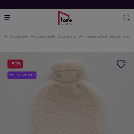
Acasă
Accesorii
Accesorii
Termofor Bouclino
- 50%
CEL MAI VÂNDUT