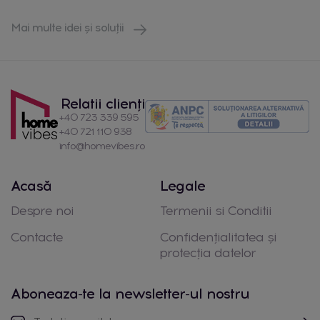
Mai multe idei și soluții
Relatii clienți
+40 723 339 595
+40 721 110 938
info@homevibes.ro
Acasă
Legale
Despre noi
Termenii si Conditii
Contacte
Confidențialitatea și
protecția datelor
Aboneaza-te la newsletter-ul nostru