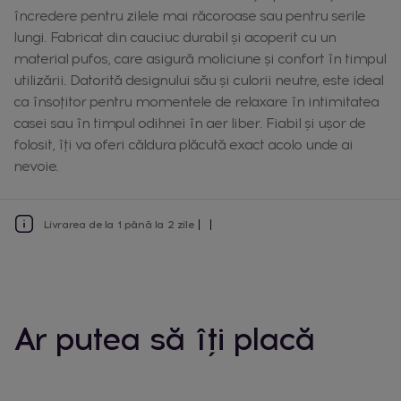
încredere pentru zilele mai răcoroase sau pentru serile
lungi. Fabricat din cauciuc durabil și acoperit cu un
material pufos, care asigură moliciune și confort în timpul
utilizării. Datorită designului său și culorii neutre, este ideal
ca însoțitor pentru momentele de relaxare în intimitatea
casei sau în timpul odihnei în aer liber. Fiabil și ușor de
folosit, îți va oferi căldura plăcută exact acolo unde ai
nevoie.
Livrarea de la 1 până la 2 zile
Ar putea să îți placă