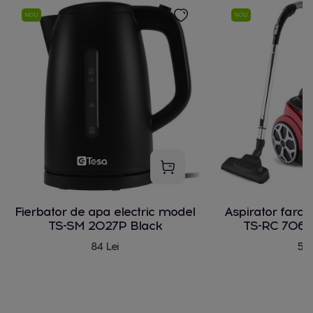
NOU
NOU
Fierbator de apa electric model
Aspirator fara
TS-SM 2027P Black
TS-RC 706 
84 Lei
580