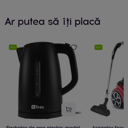
Ar putea să îți placă
NOU
NOU
Fierbator de apa electric model
Aspirator fara