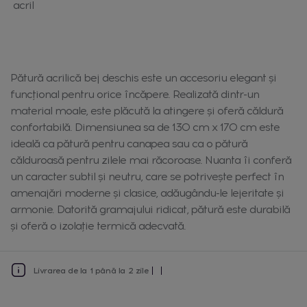
acril
Pătură acrilică bej deschis este un accesoriu elegant și
funcțional pentru orice încăpere. Realizată dintr-un
material moale, este plăcută la atingere și oferă căldură
confortabilă. Dimensiunea sa de 130 cm x 170 cm este
ideală ca pătură pentru canapea sau ca o pătură
călduroasă pentru zilele mai răcoroase. Nuanta îi conferă
un caracter subtil și neutru, care se potrivește perfect în
amenajări moderne și clasice, adăugându-le lejeritate și
armonie. Datorită gramajului ridicat, pătură este durabilă
și oferă o izolație termică adecvată.
Livrarea de la 1 până la 2 zile