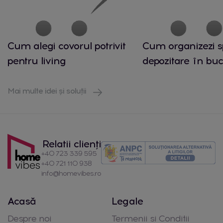
Cum alegi covorul potrivit
Cum organizezi s
pentru living
depozitare în buc
Mai multe idei și soluții
Relatii clienți
+40 723 339 595
+40 721 110 938
info@homevibes.ro
Acasă
Legale
Despre noi
Termenii si Conditii