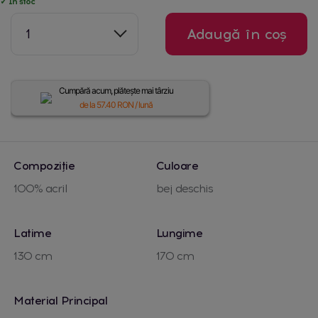
✓ În stoc
1
Adaugă în coș
Cumpără acum, plătește mai târziu
de la
57.40
RON / lună
Compoziție
Culoare
100% acril
bej deschis
Latime
Lungime
130 cm
170 cm
Material Principal