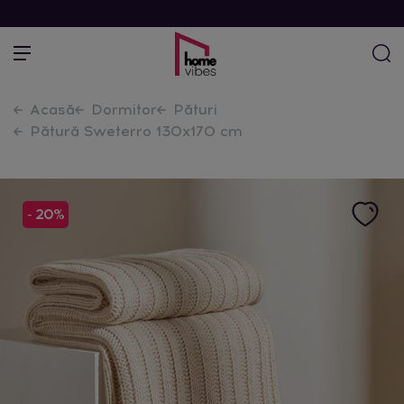
Acasă
Dormitor
Pături
Pătură Sweterro 130x170 cm
- 20%