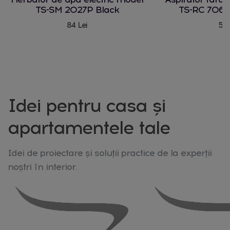
TS-SM 2027P Black
TS-RC 706 
84 Lei
580
Idei pentru casa și
apartamentele tale
Idei de proiectare și soluții practice de la experții
noștri în interior.