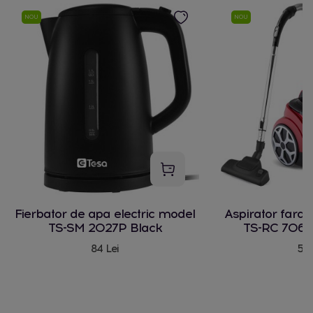
NOU
NOU
Fierbator de apa electric model
Aspirator fara
TS-SM 2027P Black
TS-RC 706 
84 Lei
580