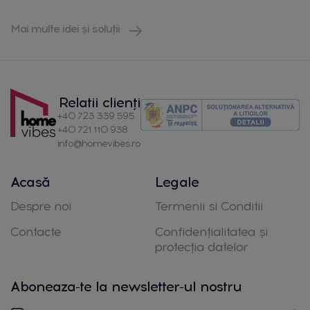
Mai multe idei și soluții
Relatii clienți
+40 723 339 595
+40 721 110 938
info@homevibes.ro
Acasă
Legale
Despre noi
Termenii si Conditii
Contacte
Confidențialitatea și
protecția datelor
Aboneaza-te la newsletter-ul nostru