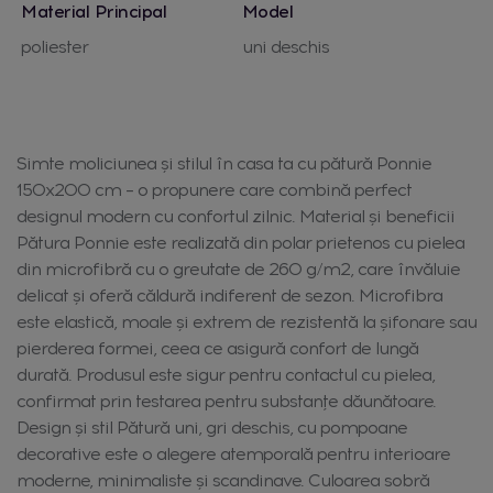
Material Principal
Model
poliester
uni deschis
Simte moliciunea și stilul în casa ta cu pătură Ponnie
150x200 cm – o propunere care combină perfect
designul modern cu confortul zilnic. Material și beneficii
Pătura Ponnie este realizată din polar prietenos cu pielea
din microfibră cu o greutate de 260 g/m2, care învăluie
delicat și oferă căldură indiferent de sezon. Microfibra
este elastică, moale și extrem de rezistentă la șifonare sau
pierderea formei, ceea ce asigură confort de lungă
durată. Produsul este sigur pentru contactul cu pielea,
confirmat prin testarea pentru substanțe dăunătoare.
Design și stil Pătură uni, gri deschis, cu pompoane
decorative este o alegere atemporală pentru interioare
moderne, minimaliste și scandinave. Culoarea sobră