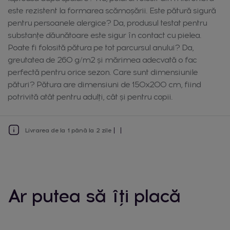
este rezistent la formarea scămoșării. Este pătură sigură
pentru persoanele alergice? Da, produsul testat pentru
substanțe dăunătoare este sigur în contact cu pielea.
Poate fi folosită pătura pe tot parcursul anului? Da,
greutatea de 260 g/m2 și mărimea adecvată o fac
perfectă pentru orice sezon. Care sunt dimensiunile
pături? Pătura are dimensiuni de 150x200 cm, fiind
potrivită atât pentru adulți, cât și pentru copii.
Livrarea de la 1 până la 2 zile
Ar putea să îți placă