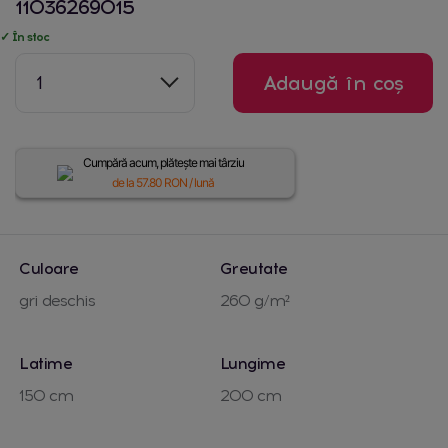
11036269015
✓ În stoc
1
Adaugă în coș
Cumpără acum, plătește mai târziu
de la
57.80
RON / lună
Culoare
Greutate
gri deschis
260 g/m²
Latime
Lungime
150 cm
200 cm