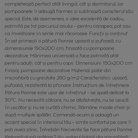
completează perfect atât livingul, cât și dormitorul, iar
pompoanele îi adaugă farmec și subliniază caracterul său
special. Este, de asemenea, o idee excelentă de cadou,
potrivită pe tot parcursul anului – pentru canapea, pat sau
ca învelitoare în serile mai răcoroase. Funcții și conținut
În set primești o pătură Ponnie ușoară și pufoasă, cu
dimensiunile 150x200 cm, finisată cu pompoane
decorative. Mărimea universală o face potrivită atât
pentru adulți, cât și pentru copii. Dimensiuni: 150x200 cm
Finisaj: pompoane decorative Material: polar din
microfibră cu greutate 260 g/m2 Caracteristici: ușoară,
pufoasă, rezistentă la șifonare Instrucțiuni de întreținere
Pătura Ponnie este ușor de întreținut – se spală delicat la
30°C. Nu necesită călcare, nu se albăstrește, nu se usucă
în uscător și nu se curăță chimic. Rămâne moale chiar și
după multiple spălări. Comandă acum și adaugă un
accent special în interiorul tău – simte confortul pe care îl
poți avea zilnic. Întrebări frecvente Se face pătura Ponnie
lăptoasă după spălare? Nu, polarul folosit din microfibră