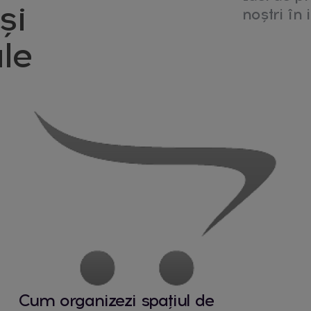
și
noștri în i
le
Cum organizezi spațiul de