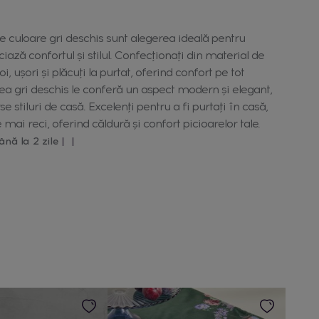
de culoare gri deschis sunt alegerea ideală pentru
ază confortul și stilul. Confecționați din material de
oi, ușori și plăcuți la purtat, oferind confort pe tot
rea gri deschis le conferă un aspect modern și elegant,
e stiluri de casă. Excelenți pentru a fi purtați în casă,
le mai reci, oferind căldură și confort picioarelor tale.
ână la 2 zile