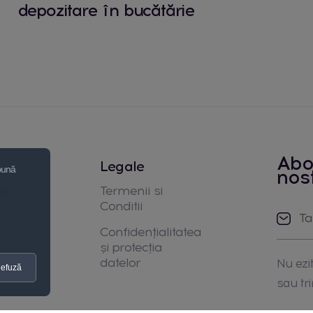
depozitare în bucătărie
Abo
Legale
 bună
nos
noi
Termenii si
Conditii
e
Confidențialitatea
și protecția
datelor
Nu ezit
efuză
sau tr