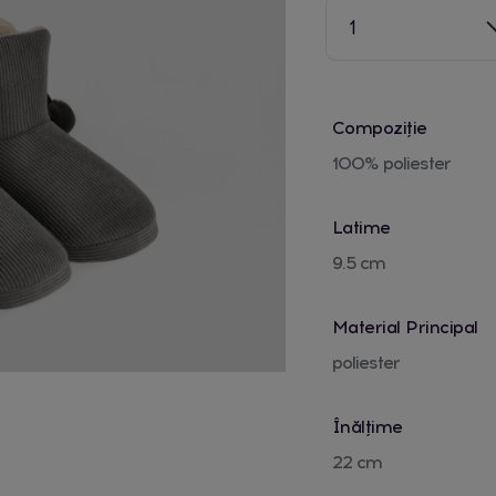
1
Compoziție
100% poliester
Latime
9.5 cm
Material Principal
poliester
Înălțime
22 cm