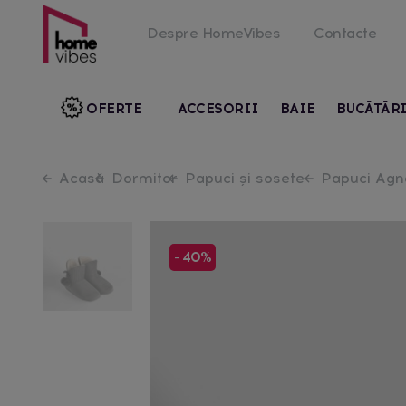
Despre HomeVibes
Contacte
OFERTE
ACCESORII
BAIE
BUCĂTĂR
Acasă
Dormitor
Papuci și sosete
Papuci Agn
- 40%