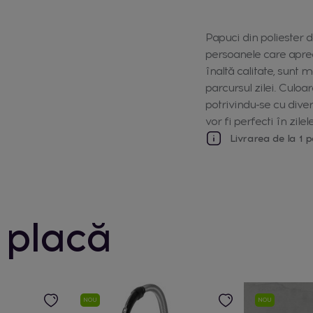
Papuci din poliester 
persoanele care apreci
înaltă calitate, sunt m
parcursul zilei. Culoa
potrivindu-se cu divers
vor fi perfecti în zile
Livrarea de la 1 p
 placă
NOU
NOU