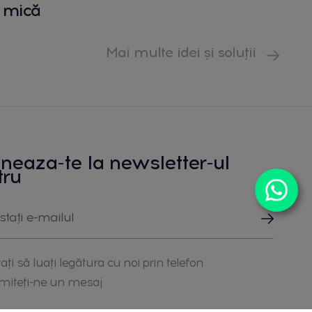
mică
Mai multe idei și soluții
neaza-te la newsletter-ul
tru
ați să luați legătura cu noi prin telefon
imiteți-ne un mesaj