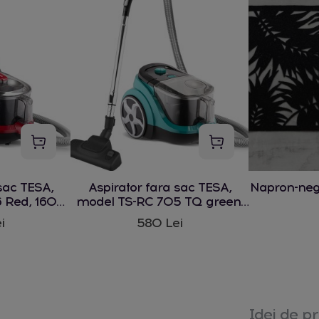
sac TESA,
Aspirator fara sac TESA,
Napron-ne
 Red, 1600
model TS-RC 705 TQ green,
1600 W
i
580 Lei
Idei de pr