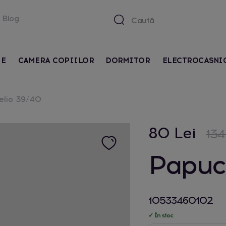
Blog
IE
CAMERA COPIILOR
DORMITOR
ELECTROCASNI
elio 39/40
80 Lei
134
Papuc
10533460102
✓ În stoc