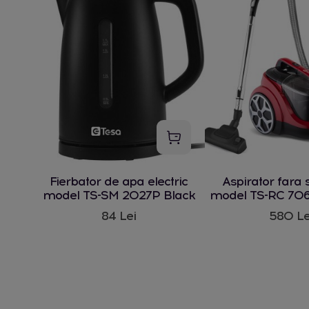
Fierbator de apa electric
Aspirator fara 
model TS-SM 2027P Black
model TS-RC 706
W
84 Lei
580 Le