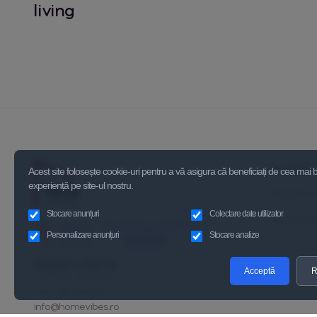
living
Acasă
Acest site folosește cookie-uri pentru a vă asigura că beneficiați de cea mai
experiență pe site-ul nostru.
Despre 
Stocare anunțuri
Colectare date utilizator
Contact
Personalizare anunțuri
Stocare analize
Relatii clienți
Acceptă
R
+40 723 339 595
+40 721 110 938
info@homevibes.ro