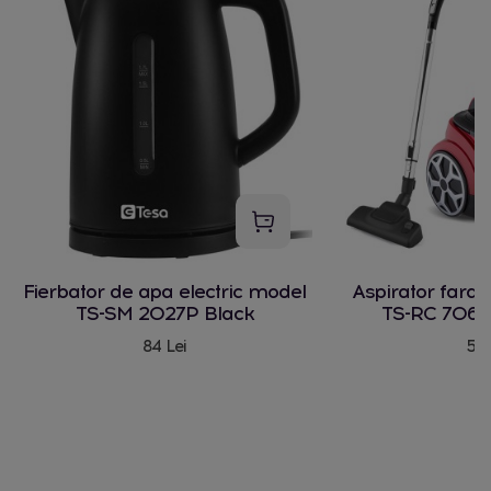
Fierbator de apa electric model
Aspirator fara
TS-SM 2027P Black
TS-RC 706 
84 Lei
580