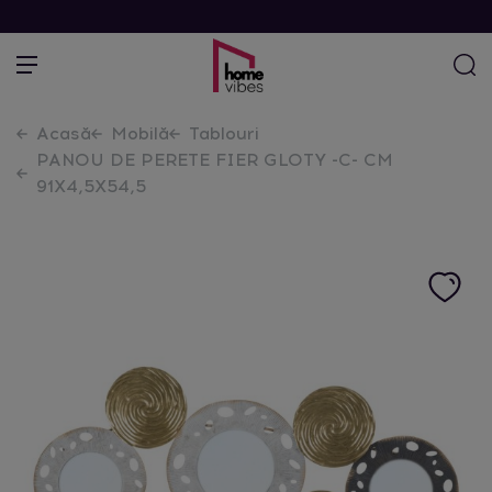
Acasă
Mobilă
Tablouri
PANOU DE PERETE FIER GLOTY -C- CM
91X4,5X54,5