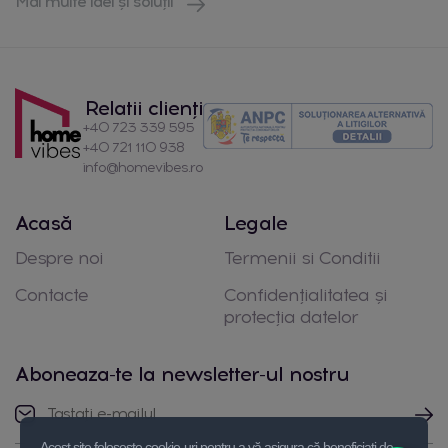
Mai multe idei și soluții
Relatii clienți
+40 723 339 595
+40 721 110 938
info@homevibes.ro
Acasă
Legale
Despre noi
Termenii si Conditii
Contacte
Confidențialitatea și
protecția datelor
Aboneaza-te la newsletter-ul nostru
Acest site folosește cookie-uri pentru a vă asigura că beneficiați de